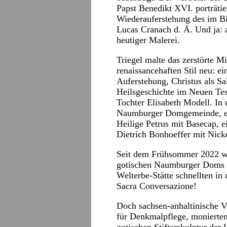
Papst Benedikt XVI. porträtie
Wiederauferstehung des im Bi
Lucas Cranach d. Ä. Und ja: a
heutiger Malerei.
Triegel malte das zerstörte Mi
renaissancehaften Stil neu: e
Auferstehung, Christus als S
Heilsgeschichte im Neuen Tes
Tochter Elisabeth Modell. In 
Naumburger Domgemeinde, e
Heilige Petrus mit Basecap, e
Dietrich Bonhoeffer mit Nicke
Seit dem Frühsommer 2022 wa
gotischen Naumburger Doms Pi
Welterbe-Stätte schnellten in
Sacra Conversazione!
Doch sachsen-anhaltinische V
für Denkmalpflege, monierten 