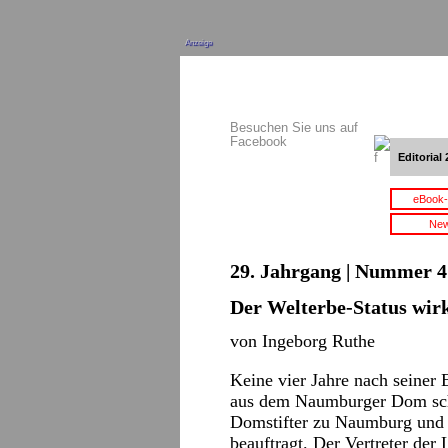
Anzeige
Besuchen Sie uns auf
Facebook
Editorial 
eBook-
New
29. Jahrgang | Nummer 4 
Der Welterbe-Status wirk
von Ingeborg Ruthe
Keine vier Jahre nach seiner
aus dem Naumburger Dom scho
Domstifter zu Naumburg und 
beauftragt. Der Vertreter der