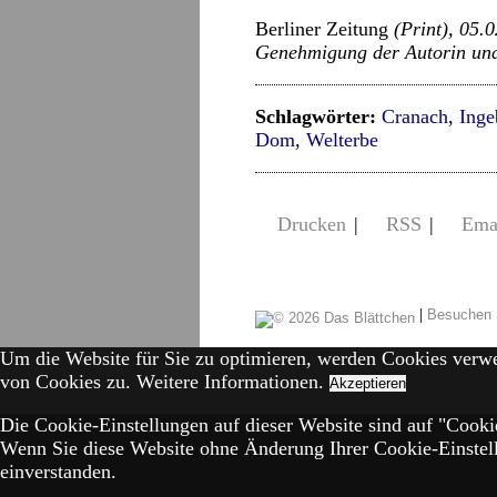
Berliner Zeitung
(Print), 05.
Genehmigung der Autorin und
Schlagwörter:
Cranach
,
Inge
Dom
,
Welterbe
Drucken
|
RSS
|
Ema
|
Besuchen 
Um die Website für Sie zu optimieren, werden Cookies verw
von Cookies zu.
Weitere Informationen.
Akzeptieren
Die Cookie-Einstellungen auf dieser Website sind auf "Cookie
Wenn Sie diese Website ohne Änderung Ihrer Cookie-Einstell
einverstanden.