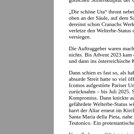
gotischen Stifterskulptur der
„Die schöne Uta“ thront neb
oben an der Säule, auf dem Sa
dereinst schon Cranachs Werk
verletze den Welterbe-Status
versiegen.
Die Auftraggeber waren macht
nichts. Bis Advent 2023 kam d
und dann ins österreichische
Dann schien es fast so, als h
absurde Streit hatte so viel ö
Icomos aufgestörte Pariser Un
zurücknahm – bis Juli 2025. 
Kompromiss. Dann knickte au
gefährdete Welterbe-Status wi
harrt der Altar erneut im Kir
Santa Maria della Pieta, na
Teutonico. Ein protestantisch