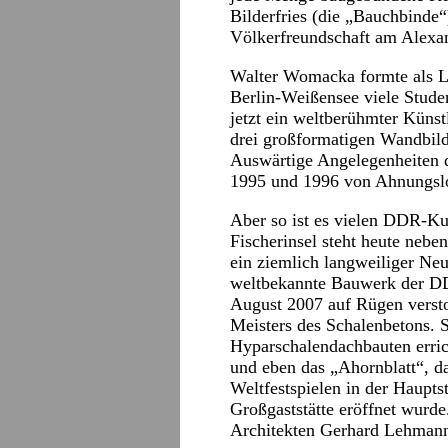
Bilderfries (die „Bauchbinde
Völkerfreundschaft am Alexan
Walter Womacka formte als L
Berlin-Weißensee viele Stude
jetzt ein weltberühmter Künstl
drei großformatigen Wandbil
Auswärtige Angelegenheiten 
1995 und 1996 von Ahnungslo
Aber so ist es vielen DDR-Ku
Fischerinsel steht heute neb
ein ziemlich langweiliger Ne
weltbekannte Bauwerk der D
August 2007 auf Rügen versto
Meisters des Schalenbetons. S
Hyparschalendachbauten erric
und eben das „Ahornblatt“, da
Weltfestspielen in der Haupt
Großgaststätte eröffnet wurd
Architekten Gerhard Lehmann