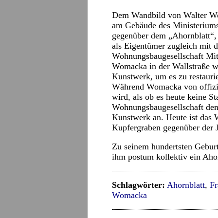
Dem Wandbild von Walter Wo
am Gebäude des Ministeriums
gegenüber dem „Ahornblatt“, d
als Eigentümer zugleich mit 
Wohnungsbaugesellschaft Mi
Womacka in der Wallstraße war
Kunstwerk, um es zu restauri
Während Womacka von offiziell
wird, als ob es heute keine S
Wohnungsbaugesellschaft den 
Kunstwerk an. Heute ist das 
Kupfergraben gegenüber der 
Zu seinem hundertsten Gebur
ihm postum kollektiv ein Aho
Schlagwörter:
Ahornblatt
,
Fr
Womacka