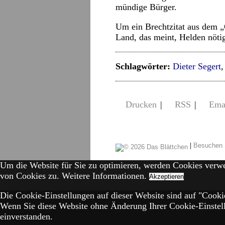
mündige Bürger.
Um ein Brechtzitat aus dem „
Land, das meint, Helden nöti
Schlagwörter:
Dieter Segert
Drucken
|
RSS
|
Ema
|
Besuchen 
Um die Website für Sie zu optimieren, werden Cookies verw
von Cookies zu.
Weitere Informationen.
Akzeptieren
Die Cookie-Einstellungen auf dieser Website sind auf "Cookie
Wenn Sie diese Website ohne Änderung Ihrer Cookie-Einstell
einverstanden.