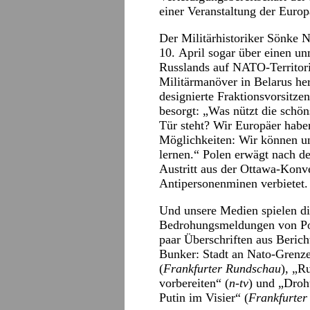
einer Veranstaltung der Europ
Der Militärhistoriker Sönke N
10. April sogar über einen u
Russlands auf NATO-Territor
Militärmanöver in Belarus he
designierte Fraktionsvorsitze
besorgt: „Was nützt die schö
Tür steht? Wir Europäer habe
Möglichkeiten: Wir können uns
lernen.“ Polen erwägt nach d
Austritt aus der Ottawa-Konv
Antipersonenminen verbietet.
Und unsere Medien spielen di
Bedrohungsmeldungen von Poli
paar Überschriften aus Beric
Bunker: Stadt an Nato-Grenze 
(
Frankfurter Rundschau
), „R
vorbereiten“ (
n-tv
) und „Droh
Putin im Visier“ (
Frankfurte