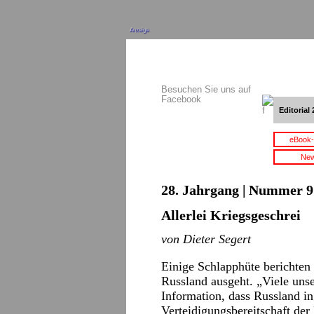
Anzeige
Besuchen Sie uns auf
Facebook
Editorial 
eBook-
New
28. Jahrgang | Nummer 9 
Allerlei Kriegsgeschrei
von Dieter Segert
Einige Schlapphüte berichten
Russland ausgeht. „Viele uns
Information, dass Russland in 
Verteidigungsbereitschaft der