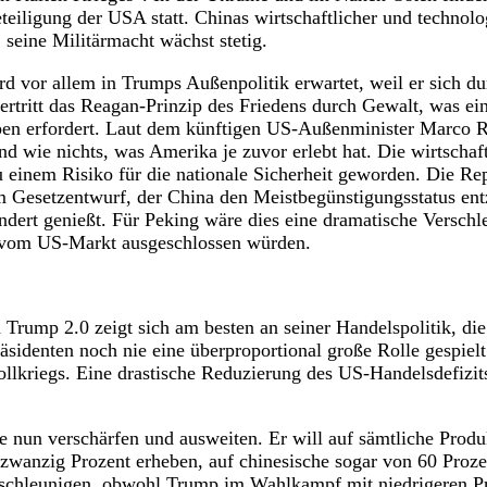
teiligung der USA statt. Chinas wirtschaftlicher und technolog
 seine Militärmacht wächst stetig.
rd vor allem in Trumps Außenpolitik erwartet, weil er sich d
 vertritt das Reagan-Prinzip des Friedens durch Gewalt, was 
ben erfordert. Laut dem künftigen US-Außenminister Marco R
d wie nichts, was Amerika je zuvor erlebt hat. Die wirtschaf
zu einem Risiko für die nationale Sicherheit geworden. Die R
em Gesetzentwurf, der China den Meistbegünstigungsstatus en
undert genießt. Für Peking wäre dies eine dramatische Verschl
 vom US-Markt ausgeschlossen würden.
 Trump 2.0 zeigt sich am besten an seiner Handelspolitik, die
äsidenten noch nie eine überproportional große Rolle gespielt
llkriegs. Eine drastische Reduzierung des US-Handelsdefizit
le nun verschärfen und ausweiten. Er will auf sämtliche Prod
 zwanzig Prozent erheben, auf chinesische sogar von 60 Proze
eschleunigen, obwohl Trump im Wahlkampf mit niedrigeren Pr