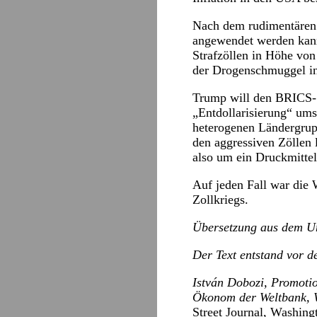
Nach dem rudimentären V
angewendet werden kann
Strafzöllen in Höhe von 
der Drogenschmuggel in
Trump will den BRICS-St
„Entdollarisierung“ um
heterogenen Ländergruppe
den aggressiven Zöllen
also um ein Druckmitte
Auf jeden Fall war die 
Zollkriegs.
Übersetzung aus dem U
Der Text entstand vor 
István Dobozi, Promoti
Ökonom der Weltbank, W
Street Journal, Washing