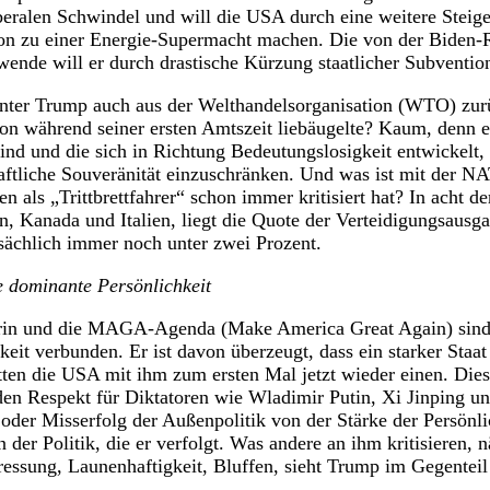
beralen Schwindel und will die USA durch eine weitere Steig
on zu einer Energie-Supermacht machen. Die von der Biden-R
wende will er durch drastische Kürzung staatlicher Subventi
nter Trump auch aus der Welthandelsorganisation (WTO) zur
on während seiner ersten Amtszeit liebäugelte? Kaum, denn e
d und die sich in Richtung Bedeutungslosigkeit entwickelt, 
aftliche Souveränität einzuschränken. Und was ist mit der 
en als „Trittbrettfahrer“ schon immer kritisiert hat? In acht d
n, Kanada und Italien, liegt die Quote der Verteidigungsausg
tsächlich immer noch unter zwei Prozent.
e dominante Persönlichkeit
trin und die MAGA-Agenda (Make America Great Again) sind
keit verbunden. Er ist davon überzeugt, dass ein starker Staat
tten die USA mit ihm zum ersten Mal jetzt wieder einen. Di
den Respekt für Diktatoren wie Wladimir Putin, Xi Jinping u
oder Misserfolg der Außenpolitik von der Stärke der Persönli
 der Politik, die er verfolgt. Was andere an ihm kritisieren,
essung, Launenhaftigkeit, Bluffen, sieht Trump im Gegenteil