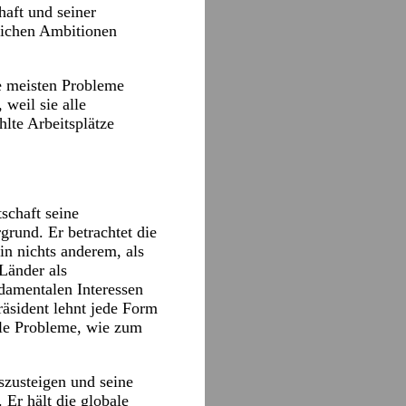
haft und seiner
lichen Ambitionen
ie meisten Probleme
weil sie alle
lte Arbeitsplätze
schaft seine
grund. Er betrachtet die
in nichts anderem, als
 Länder als
ndamentalen Interessen
äsident lehnt jede Form
bale Probleme, wie zum
zusteigen und seine
Er hält die globale