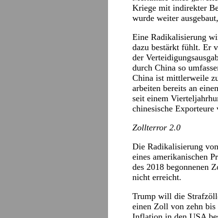
Kriege mit indirekter Be
wurde weiter ausgebaut,
Eine Radikalisierung wi
dazu bestärkt fühlt. Er
der Verteidigungsausga
durch China so umfassen
China ist mittlerweile 
arbeiten bereits an ein
seit einem Vierteljahrh
chinesische Exporteure
Zollterror 2.0
Die Radikalisierung von
eines amerikanischen Pr
des 2018 begonnenen Zo
nicht erreicht.
Trump will die Strafzöl
einen Zoll von zehn bis
Inflation in den USA b