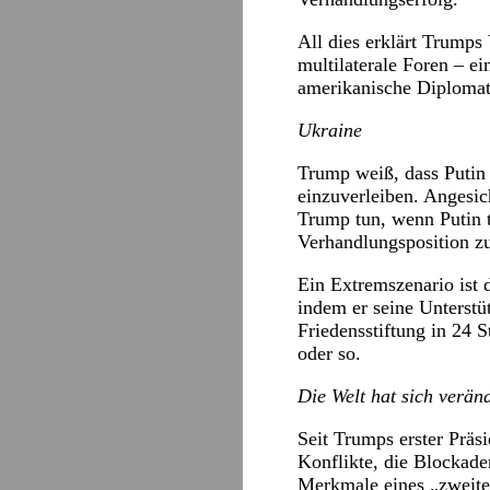
All dies erklärt Trumps
multilaterale Foren – e
amerikanische Diplomati
Ukraine
Trump weiß, dass Putin i
einzuverleiben. Angesic
Trump tun, wenn Putin t
Verhandlungsposition z
Ein Extremszenario ist 
indem er seine Unterstü
Friedensstiftung in 24 S
oder so.
Die Welt hat sich verän
Seit Trumps erster Präsi
Konflikte, die Blockade
Merkmale eines „zweite