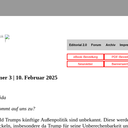
ook
Editorial 2.0
Forum
Archiv
Impr
eBook-Bestellung
PDF-Bestel
Newsletter
Bannerwer
er 3 | 10. Februar 2025
ida
ommt auf uns zu?
ld Trumps künftige Außenpolitik sind unbekannt. Diese werd
ckeln, insbesondere da Trump für seine Unberechenbarkeit u