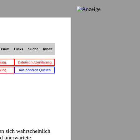
Anzeige
essum
Links
Suche
Inhalt
lung
Datenschutzerklärung
bung
Aus anderen Quellen
en sich wahrscheinlich
nd unerwartete