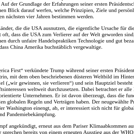
Auf der Grundlage der Erfahrungen seiner ersten Präsidentsc
en Blick darauf werfen, welche Prinzipien, Ziele und persön
den nächsten vier Jahren bestimmen werden.
nder, die die USA ausnutzen, die eigentliche Ursache für d
 oft, dass die USA zum Verlierer auf der Welt geworden sind, 
en durch unfaire Handelspraktiken Technologie und gut bezah
dass China Amerika buchstäblich vergewaltige.
ca First“ verkündete Trump während seiner ersten Präsident
trin, mit dem oben beschriebenen düsteren Weltbild im Hinter
l („wir gewinnen, sie verlieren“) und sein Hauptziel besteht 
tsinteressen weltweit durchzusetzen. Dabei betrachtet er alle
rientierte Unternehmen. Er ist davon überzeugt, dass die fu
len globalen Regeln und Verträgen haben. Der neugewählte Pr
er Washington einengt, ab, er interessiert sich nicht für glo
und Pandemiebekämpfung.
pf angekündigt, erneut aus dem Pariser Klimaabkommen aus
r sprechen bereits von einem erneuten Ausstieg aus der WHO. 