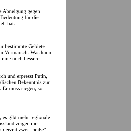
rke Abneigung gegen
 Bedeutung für die
lt hat.
nur bestimmte Gebiete
dem Vormarsch. Was kann
, eine noch bessere
rch und erpresst Putin,
alischen Bekenntnis zur
. Er muss siegen, so
, es gibt mehr regionale
ssland zeigen die
 derzeit zwei „heiße“