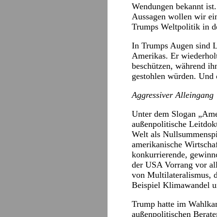
Wendungen bekannt ist. 
Aussagen wollen wir ein
Trumps Weltpolitik in 
In Trumps Augen sind Lä
Amerikas. Er wiederholt
beschützen, während ihn
gestohlen würden. Und 
Aggressiver Alleingang
Unter dem Slogan „Ameri
außenpolitische Leitdok
Welt als Nullsummenspie
amerikanische Wirtschaf
konkurrierende, gewinno
der USA Vorrang vor al
von Multilateralismus, d
Beispiel Klimawandel 
Trump hatte im Wahlkam
außenpolitischen Berate