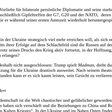
 Vorliebe für bilaterale persönliche Diplomatie und seine sta
inschließlich Gipfeltreffen der G7, G20 und der NATO,
deren
e er während seiner ersten Amtszeit wiederholt heruntergespie
n der Ukraine strategisch viel mehr erreichen will, als sich 
hts ihrer Erfolge auf dem Schlachtfeld sind die Russen auf 
rotz seines Drucks den Krieg aktiv fortsetzt, in der Hoffnung
u erlangen?
deshalb nicht ausgeschlossen: Trump spielt
Madman
, dreht du
tzung für die Ukraine drastisch ausweitet. Nach seinem theatr
tunden kann er es sich kaum leisten, sein Gesicht zu verlieren
dert
dentschaft ist die Welt chaotischer und gefährlicher geworden
n haben sich verschärft und die Beziehungen zu China und Ru
n Kalten Krieges“. In der Ukraine und im Nahen Osten finden