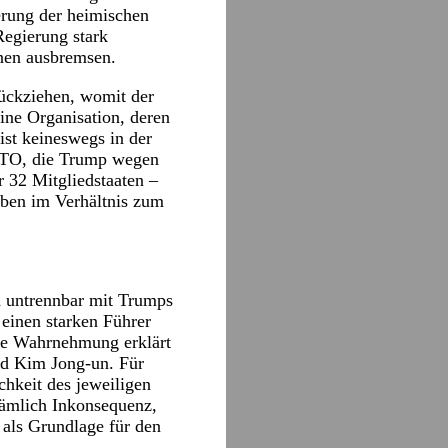
erung der heimischen
egierung stark
onen ausbremsen.
ückziehen, womit der
ine Organisation, deren
ist keineswegs in der
NATO, die Trump wegen
er 32 Mitgliedstaaten –
aben im Verhältnis zum
 untrennbar mit Trumps
 einen starken Führer
ese Wahrnehmung erklärt
nd Kim Jong-un. Für
chkeit des jeweiligen
 nämlich Inkonsequenz,
 als Grundlage für den