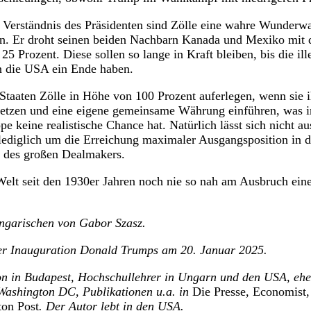
erständnis des Präsidenten sind Zölle eine wahre Wunderwaff
. Er droht seinen beiden Nachbarn Kanada und Mexiko mit 
25 Prozent. Diese sollen so lange in Kraft bleiben, bis die i
 die USA ein Ende haben.
aaten Zölle in Höhe von 100 Prozent auferlegen, wenn sie i
setzen und eine eigene gemeinsame Währung einführen, was in
 keine realistische Chance hat. Natürlich lässt sich nicht au
 lediglich um die Erreichung maximaler Ausgangsposition in 
l des großen Dealmakers.
Welt seit den 1930er Jahren noch nie so nah am Ausbruch eine
ngarischen von Gabor Szasz.
der Inauguration Donald Trumps am 20. Januar 2025.
on in Budapest, Hochschullehrer in Ungarn und den USA, ehe
ashington DC, Publikationen u.a. in
Die Presse, Economist,
ton Post
. Der Autor lebt in den USA.