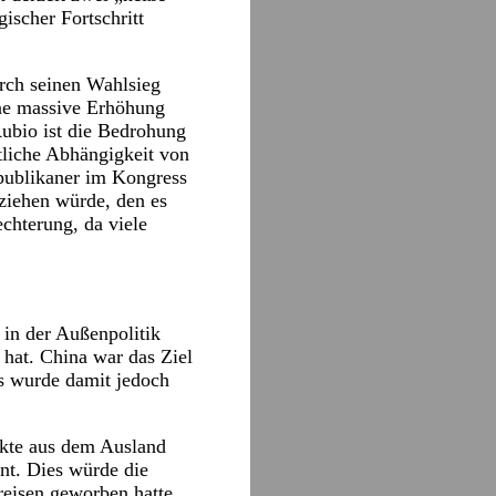
ischer Fortschritt
urch seinen Wahlsieg
eine massive Erhöhung
ubio ist die Bedrohung
tliche Abhängigkeit von
epublikaner im Kongress
tziehen würde, den es
echterung, da viele
 in der Außenpolitik
 hat. China war das Ziel
s wurde damit jedoch
ukte aus dem Ausland
nt. Dies würde die
eisen geworben hatte.