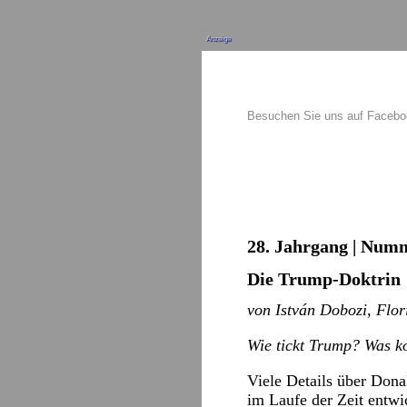
Anzeige
Besuchen Sie uns auf Faceb
28. Jahrgang | Numm
Die Trump-Doktrin
von István Dobozi, Flor
Wie tickt Trump? Was k
Viele Details über Dona
im Laufe der Zeit entwi