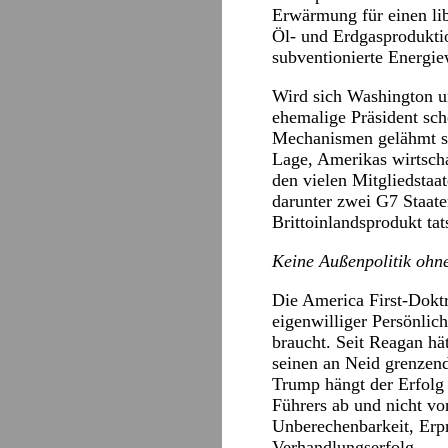
Erwärmung für einen li
Öl- und Erdgasprodukti
subventionierte Energie
Wird sich Washington u
ehemalige Präsident sch
Mechanismen gelähmt sin
Lage, Amerikas wirtsch
den vielen Mitgliedstaat
darunter zwei G7 Staate
Brittoinlandsprodukt ta
Keine Außenpolitik ohn
Die America First-Dok
eigenwilliger Persönlich
braucht. Seit Reagan hä
seinen an Neid grenzen
Trump hängt der Erfolg 
Führers ab und nicht von
Unberechenbarkeit, Erpr
Verhandlungserfolg.