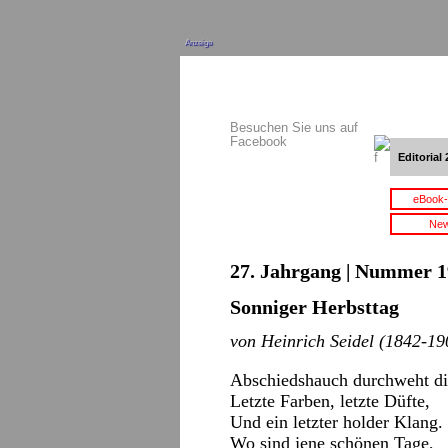
Anzeige
Besuchen Sie uns auf
Facebook
Editorial 
eBook-
New
27. Jahrgang | Nummer 19
Sonniger Herbsttag
von Heinrich Seidel (1842-19
Abschiedshauch durchweht di
Letzte Farben, letzte Düfte,
Und ein letzter holder Klang.
Wo sind jene schönen Tage,