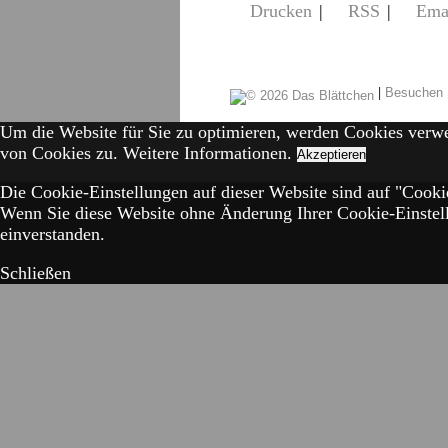
Drucken
|
RSS
|
Ema
|
Besuchen 
Um die Website für Sie zu optimieren, werden Cookies verw
von Cookies zu.
Weitere Informationen.
Akzeptieren
Die Cookie-Einstellungen auf dieser Website sind auf "Cookie
Wenn Sie diese Website ohne Änderung Ihrer Cookie-Einstell
einverstanden.
Schließen