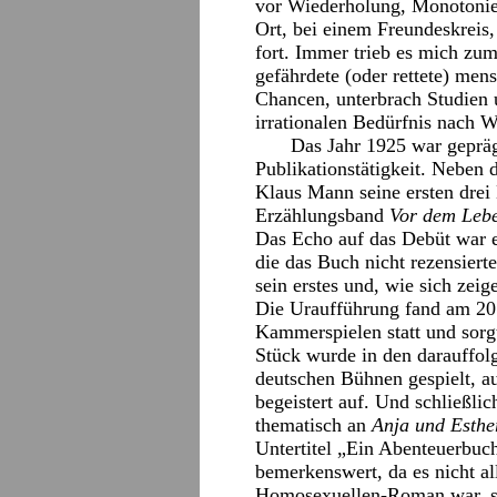
vor Wiederholung, Monotonie
Ort, bei einem Freundeskreis,
fort. Immer trieb es mich zu
gefährdete (oder rettete) men
Chancen, unterbrach Studien
irrationalen Bedürfnis nach
Das Jahr 1925 war gepräg
Publikationstätigkeit. Neben d
Klaus Mann seine ersten drei
Erzählungsband
Vor dem Leb
Das Echo auf das Debüt war 
die das Buch nicht rezensiert
sein erstes und, wie sich zeige
Die Uraufführung fand am 20
Kammerspielen statt und sorgt
Stück wurde in den darauffol
deutschen Bühnen gespielt, 
begeistert auf. Und schließli
thematisch an
Anja und Esthe
Untertitel „Ein Abenteuerbuc
bemerkenswert, da es nicht al
Homosexuellen-Roman war, sei