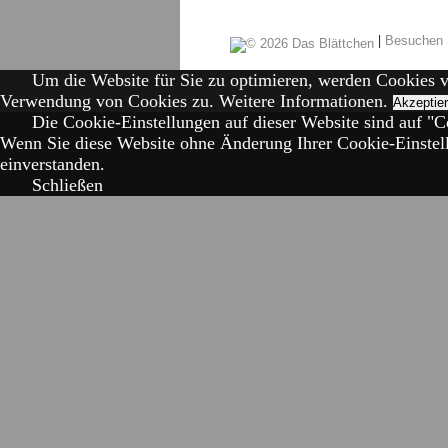
|
Besuchen 
Um die Website für Sie zu optimieren, werden Cookies 
Verwendung von Cookies zu.
Weitere Informationen.
Akzeptie
Die Cookie-Einstellungen auf dieser Website sind auf "Co
Wenn Sie diese Website ohne Änderung Ihrer Cookie-Einstell
einverstanden.
Schließen