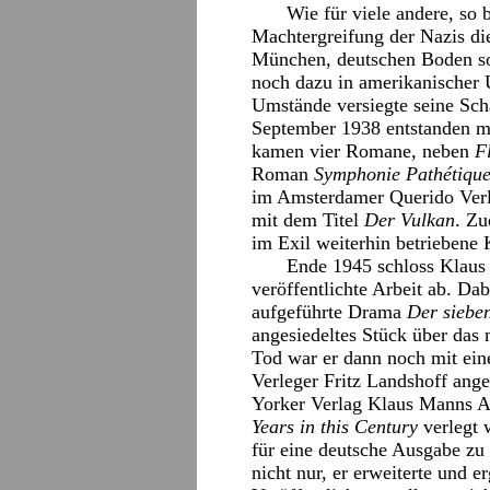
Wie für viele andere, so
Machtergreifung der Nazis di
München, deutschen Boden sol
noch dazu in amerikanischer 
Umstände versiegte seine Sch
September 1938 entstanden me
kamen vier Romane, neben
F
Roman
Symphonie Pathétiqu
im Amsterdamer Querido Verl
mit dem Titel
Der Vulkan
. Zu
im Exil weiterhin betriebene
Ende 1945 schloss Klaus 
veröffentlichte Arbeit ab. Dab
aufgeführte Drama
Der siebe
angesiedeltes Stück über das
Tod war er dann noch mit eine
Verleger Fritz Landshoff ang
Yorker Verlag Klaus Manns 
Years in this Century
verlegt 
für eine deutsche Ausgabe zu
nicht nur, er erweiterte und e