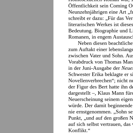
Öffentlichkeit sein Coming O
Neunzehnjährigen eine Art „f
schreibt er dazu: „Für das Ve
literarischen Werkes ist dies
Bedeutung. Biographie und Lit
Romanen, in engem Austausch
Neben diesen beachtliche
zum Auftakt einer lebenslang
zwischen Vater und Sohn. Aus
Vorabdruck von Thomas Mann
in der Juni-Ausgabe der
Neue
Schwester Erika beklagte er s
Novellenverbrechen“; nicht nu
der Figur des Bert hatte ihn d
dargestellt –, Klaus Mann fürc
Neuerscheinung seinem eigen
würde. Der damit beginnende
nie ernstgenommen. „Sohn sei
Punkt, „und auf den großen N
auf sich selbst vertrauen, da
Konflikt.“