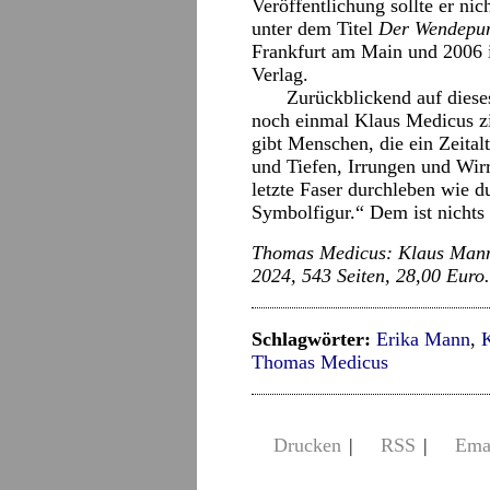
Veröffentlichung sollte er ni
unter dem Titel
Der Wendepun
Frankfurt am Main und 2006 
Verlag.
Zurückblickend auf diese
noch einmal Klaus Medicus zit
gibt Menschen, die ein Zeital
und Tiefen, Irrungen und Wir
letzte Faser durchleben wie d
Symbolfigur.“ Dem ist nichts
Thomas Medicus: Klaus Mann.
2024, 543 Seiten, 28,00 Euro.
Schlagwörter:
Erika Mann
,
Thomas Medicus
Drucken
|
RSS
|
Ema