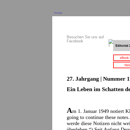
Anzeige
Besuchen Sie uns auf
Facebook
Editorial 
eBook-
New
27. Jahrgang | Nummer 16
Ein Leben im Schatten de
A
m 1. Januar 1949 notiert 
going to continue these notes.
werde diese Notizen nicht wei
überleben.“) Seit Anfang Deze