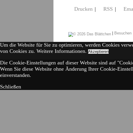
Drucken
|
RSS
|
Ema
|
Besuchen 
Um die Website für Sie zu optimieren, werden Cookies verw
von Cookies zu.
Weitere Informationen.
Akzeptieren
Die Cookie-Einstellungen auf dieser Website sind auf "Cookie
Wenn Sie diese Website ohne Änderung Ihrer Cookie-Einstell
einverstanden.
Schließen