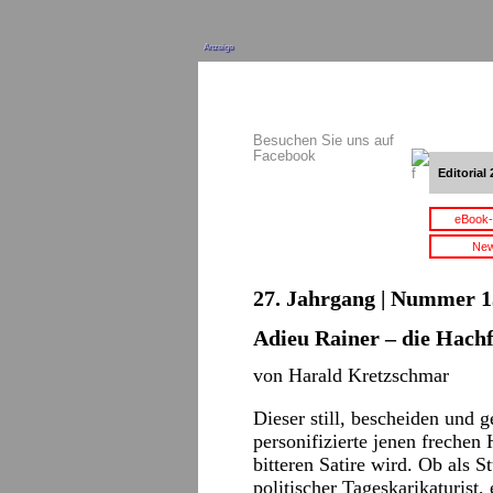
Anzeige
Besuchen Sie uns auf
Facebook
Editorial 
eBook-
New
27. Jahrgang | Nummer 13
Adieu Rainer – die Hachf
von Harald Kretzschmar
Dieser still, bescheiden und 
personifizierte jenen freche
bitteren Satire wird. Ob als 
politischer Tageskarikaturist