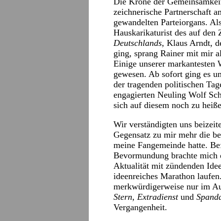
Die Krone der Gemeinsamkeit 
zeichnerische Partnerschaft a
gewandelten Parteiorgans. Al
Hauskarikaturist des auf den 
Deutschlands
, Klaus Arndt, d
ging, sprang Rainer mit mir a
Einige unserer markantesten 
gewesen. Ab sofort ging es u
der tragenden politischen Ta
engagierten Neuling Wolf Schr
sich auf diesem noch zu heiße
Wir verständigten uns beizeit
Gegensatz zu mir mehr die be
meine Fangemeinde hatte. Bef
Bevormundung brachte mich d
Aktualität mit zündenden Idee
ideenreiches Marathon laufen.
merkwürdigerweise nur im Aus
Stern, Extradienst
und
Spanda
Vergangenheit.