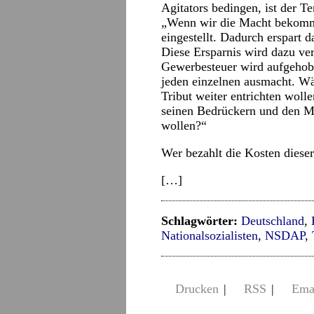
Agitators bedingen, ist der Te
„Wenn wir die Macht bekomm
eingestellt. Dadurch erspart 
Diese Ersparnis wird dazu ve
Gewerbesteuer wird aufgehobe
jeden einzelnen ausmacht. Wäh
Tribut weiter entrichten woll
seinen Bedrückern und den Mi
wollen?“
Wer bezahlt die Kosten diese
[…]
Schlagwörter:
Deutschland
,
Nationalsozialisten
,
NSDAP
,
Drucken
|
RSS
|
Ema