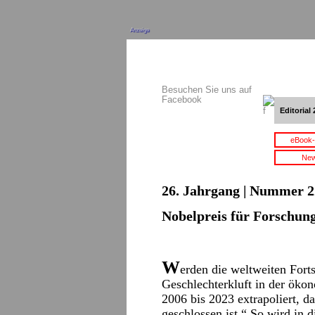
Anzeige
Besuchen Sie uns auf
Facebook
Editorial 
eBook-
New
26. Jahrgang | Nummer 22
Nobelpreis für Forschun
W
erden die weltweiten Forts
Geschlechterkluft in der öko
2006 bis 2023 extrapoliert, d
geschlossen ist.“ So wird in 