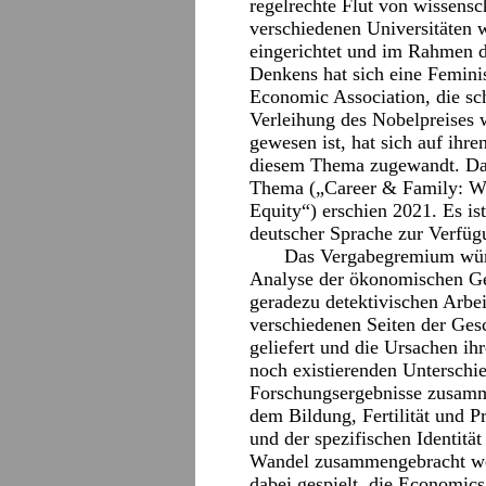
regelrechte Flut von wissensc
verschiedenen Universitäten 
eingerichtet und im Rahmen 
Denkens hat sich eine Femini
Economic Association, die sc
Verleihung des Nobelpreises 
gewesen ist, hat sich auf ihr
diesem Thema zugewandt. Das
Thema („Career & Family: W
Equity“) erschien 2021. Es is
deutscher Sprache zur Verfüg
Das Vergabegremium würd
Analyse der ökonomischen Ges
geradezu detektivischen Arbei
verschiedenen Seiten der Ges
geliefert und die Ursachen ih
noch existierenden Unterschied
Forschungsergebnisse zusamm
dem Bildung, Fertilität und P
und der spezifischen Identitä
Wandel zusammengebracht werd
dabei gespielt, die Economic