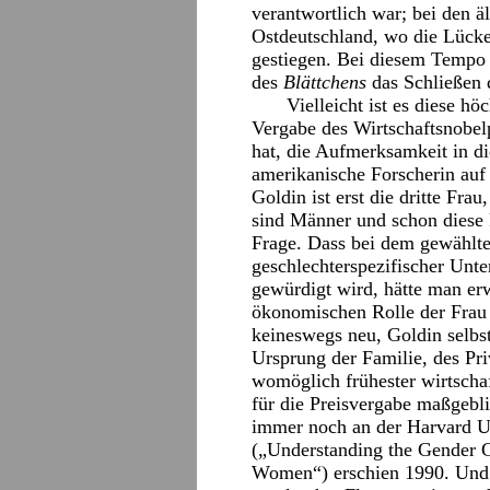
verantwortlich war; bei den äl
Ostdeutschland, wo die Lücke 
gestiegen. Bei diesem Tempo 
des
Blättchens
das Schließen 
Vielleicht ist es diese hö
Vergabe des Wirtschaftsnobe
hat, die Aufmerksamkeit in d
amerikanische Forscherin auf
Goldin ist erst die dritte Frau
sind Männer und schon diese R
Frage. Dass bei dem gewählt
geschlechterspezifischer Unte
gewürdigt wird, hätte man er
ökonomischen Rolle der Frau 
keineswegs neu, Goldin selbst
Ursprung der Familie, des Pr
womöglich frühester wirtschaf
für die Preisvergabe maßgebl
immer noch an der Harvard Un
(„Understanding the Gender 
Women“) erschien 1990. Und s