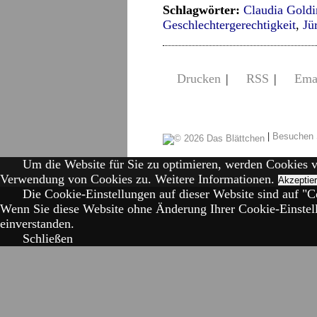
Schlagwörter:
Claudia Goldi
Geschlechtergerechtigkeit
,
Jü
Drucken
|
RSS
|
Ema
|
Besuchen 
Um die Website für Sie zu optimieren, werden Cookies 
Verwendung von Cookies zu.
Weitere Informationen.
Akzeptie
Die Cookie-Einstellungen auf dieser Website sind auf "Co
Wenn Sie diese Website ohne Änderung Ihrer Cookie-Einstell
einverstanden.
Schließen