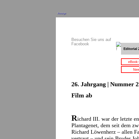
Anzeige
Besuchen Sie uns auf
Facebook
Editorial 
eBook-
New
26. Jahrgang | Nummer 22
Film ab
R
ichard III. war der letzte
Plantagenet, dem seit dem zw
Richard Löwenherz – allen F
vertraut – und sein Bruder J