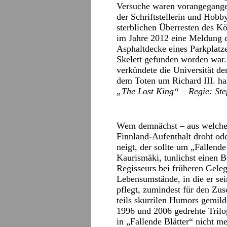
Versuche waren vorangegangen
der Schriftstellerin und Hob
sterblichen Überresten des Kö
im Jahre 2012 eine Meldung d
Asphaltdecke eines Parkplatze
Skelett gefunden worden wa
verkündete die Universität der
dem Toten um Richard III. h
„The Lost King“ – Regie: Step
Wem demnächst – aus welchen
Finnland-Aufenthalt droht od
neigt, der sollte um „Fallend
Kaurismäki, tunlichst einen 
Regisseurs bei früheren Geleg
Lebensumstände, in die er sei
pflegt, zumindest für den Zu
teils skurrilen Humors gemild
1996 und 2006 gedrehte Trilog
in „Fallende Blätter“ nicht m