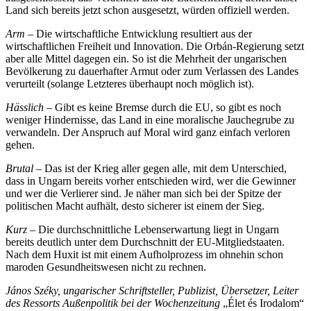
Land sich bereits jetzt schon ausgesetzt, würden offiziell werden.
Arm –
Die wirtschaftliche Entwicklung resultiert aus der
wirtschaftlichen Freiheit und Innovation. Die Orbán-Regierung setzt
aber alle Mittel dagegen ein. So ist die Mehrheit der ungarischen
Bevölkerung zu dauerhafter Armut oder zum Verlassen des Landes
verurteilt (solange Letzteres überhaupt noch möglich ist).
Hässlich –
Gibt es keine Bremse durch die EU, so gibt es noch
weniger Hindernisse, das Land in eine moralische Jauchegrube zu
verwandeln. Der Anspruch auf Moral wird ganz einfach verloren
gehen.
Brutal –
Das ist der Krieg aller gegen alle, mit dem Unterschied,
dass in Ungarn bereits vorher entschieden wird, wer die Gewinner
und wer die Verlierer sind. Je näher man sich bei der Spitze der
politischen Macht aufhält, desto sicherer ist einem der Sieg.
Kurz –
Die durchschnittliche Lebenserwartung liegt in Ungarn
bereits deutlich unter dem Durchschnitt der EU-Mitgliedstaaten.
Nach dem Huxit ist mit einem Aufholprozess im ohnehin schon
maroden Gesundheitswesen nicht zu rechnen.
János Széky, ungarischer Schriftsteller, Publizist, Übersetzer, Leiter
des Ressorts Außenpolitik bei der Wochenzeitung
„Élet és Irodalom“