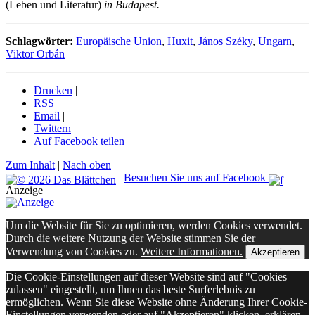
(Leben und Literatur)
in Budapest.
Schlagwörter:
Europäische Union
,
Huxit
,
János Széky
,
Ungarn
,
Viktor Orbán
Drucken
|
RSS
|
Email
|
Twittern
|
Auf Facebook teilen
Zum Inhalt
|
Nach oben
|
Besuchen Sie uns auf Facebook
Anzeige
Um die Website für Sie zu optimieren, werden Cookies verwendet.
Durch die weitere Nutzung der Website stimmen Sie der
Verwendung von Cookies zu.
Weitere Informationen.
Akzeptieren
Die Cookie-Einstellungen auf dieser Website sind auf "Cookies
zulassen" eingestellt, um Ihnen das beste Surferlebnis zu
ermöglichen. Wenn Sie diese Website ohne Änderung Ihrer Cookie-
Einstellungen verwenden oder auf "Akzeptieren" klicken, erklären