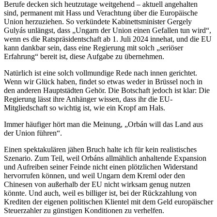
Berufe decken sich heutzutage weitgehend – aktuell angehalten
sind, permanent mit Hass und Verachtung über die Europäische
Union herzuziehen. So verkündete Kabinettsminister Gergely
Gulyás unlängst, dass „Ungarn der Union einen Gefallen tun wird“,
wenn es die Ratspräsidentschaft ab 1. Juli 2024 innehat, und die EU
kann dankbar sein, dass eine Regierung mit solch „seriöser
Erfahrung“ bereit ist, diese Aufgabe zu übernehmen.
Natürlich ist eine solch vollmundige Rede nach innen gerichtet.
Wenn wir Glück haben, findet so etwas weder in Brüssel noch in
den anderen Hauptstädten Gehör. Die Botschaft jedoch ist klar: Die
Regierung lässt ihre Anhänger wissen, dass ihr die EU-
Mitgliedschaft so wichtig ist, wie ein Kropf am Hals.
Immer häufiger hört man die Meinung, „Orbán will das Land aus
der Union führen“.
Einen spektakulären jähen Bruch halte ich für kein realistisches
Szenario. Zum Teil, weil Orbáns allmählich anhaltende Expansion
und Aufreiben seiner Feinde nicht einen plötzlichen Widerstand
hervorrufen können, und weil Ungarn dem Kreml oder den
Chinesen von außerhalb der EU nicht wirksam genug nutzen
könnte. Und auch, weil es billiger ist, bei der Rückzahlung von
Krediten der eigenen politischen Klientel mit dem Geld europäischer
Steuerzahler zu günstigen Konditionen zu verhelfen.