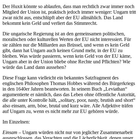
Der Huxit könnte so ablaufen, dass man rechtlich zwar immer noch
Mitglied der Union ist, praktisch jedoch immer weniger: Ungarn tritt
zwar nicht aus, entschlüpft aber der EU allmählich. Das Land
bekommt kein Geld und verliert das Stimmrecht.
Die ungarische Regierung ist an den gemeinsamen politischen,
moralischen oder kulturellen Werten der EU nicht interessiert. Für
sie zählen nur die Milliarden aus Brüssel, und wenn es kein Geld
gibt, dann hat Ungarn auch keinen Grund mehr, in der EU zu
bleiben. Was würde passieren, wenn kein Geld von der EU käme,
Ungarn aber in der Union bliebe ohne Rechte und Pflichten? Wie
würde das Land dann aussehen?
Diese Frage kann vielleicht ein bekanntes Satzfragment des
englischen Philosophen Thomas Hobbes während des Bürgerkriegs
in den 1640er Jahren beantworten. In seinem Buch „Leviathan“
argumentierte er nämlich, dass das Leben ohne öffentliche Autorität,
die alle unter Kontrolle hält, „solitary, poor, nasty, brutish and short“
also einsam, arm, böse, brutal und kurz wäre. Alle Adjektive träfen
auf Ungarn zu, wenn es nicht mehr zur EU gehören würde.
Im Einzelnen:
Einsam –
Ungarn würden nicht nur von jeglicher Zusammenarbeit
ausgeschlossen, das Verachten und die Lächerlichkeit, denen unser