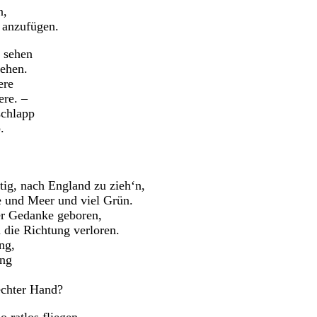
n,
 anzufügen.
 sehen
ehen.
ere
ere. –
schlapp
.
ig, nach England zu zieh‘n,
e und Meer und viel Grün.
r Gedanke geboren,
n die Richtung verloren.
ng,
ang
echter Hand?