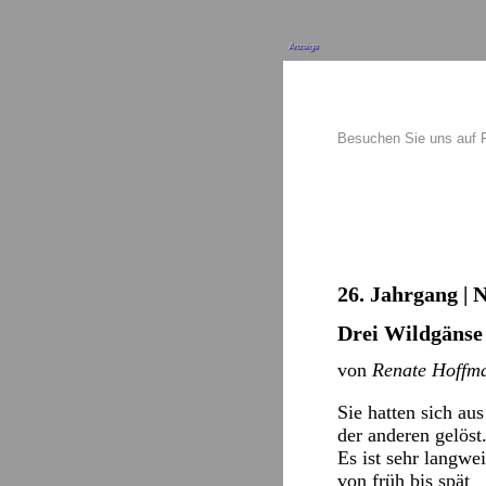
Anzeige
Besuchen Sie uns auf
26. Jahrgang | 
Drei Wildgäns
von
Renate Hoffm
Sie hatten sich a
der anderen gelöst
Es ist sehr langwei
von früh bis spät