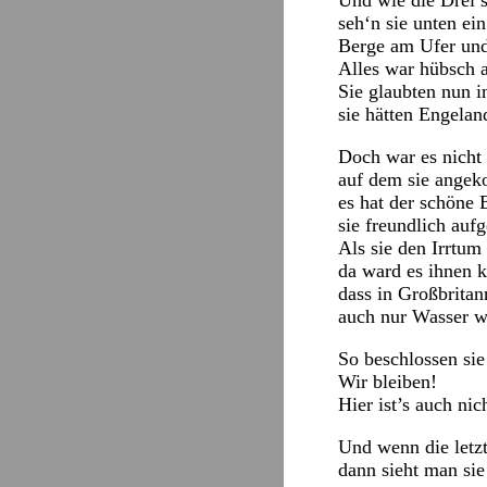
Und wie die Drei so
seh‘n sie unten ei
Berge am Ufer und
Alles war hübsch 
Sie glaubten nun i
sie hätten Engelan
Doch war es nicht
auf dem sie ange
es hat der schöne
sie freundlich au
Als sie den Irrtum
da ward es ihnen k
dass in Großbritan
auch nur Wasser w
So beschlossen sie
Wir bleiben!
Hier ist’s auch nic
Und wenn die letz
dann sieht man si