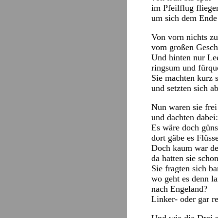
im Pfeilflug fliege
um sich dem Ende
Von vorn nichts zu
vom großen Gesch
Und hinten nur Le
ringsum und fürqu
Sie machten kurz 
und setzten sich ab
Nun waren sie frei
und dachten dabei:
Es wäre doch günst
dort gäbe es Flüss
Doch kaum war de
da hatten sie scho
Sie fragten sich ba
wo geht es denn l
nach Engeland?
Linker- oder gar r