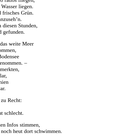
 ratlos fliegen,
n Wasser liegen.
 frisches Grün.
anzuseh’n.
n diesen Stunden,
d gefunden.
 das weite Meer
kommen,
 Bodensee
fgenommen. –
 merkten,
lar,
nien
ar.
 zu Recht:
ht schlecht.
ten Infos stimmen,
e noch heut dort schwimmen.