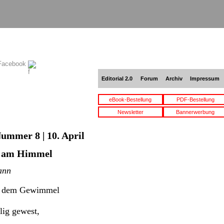
 Facebook
Editorial 2.0
Forum
Archiv
Impressum
eBook-Bestellung
PDF-Bestellung
Newsletter
Bannerwerbung
Nummer 8 | 10. April
e am Himmel
ann
us dem Gewimmel
.
lig gewest,