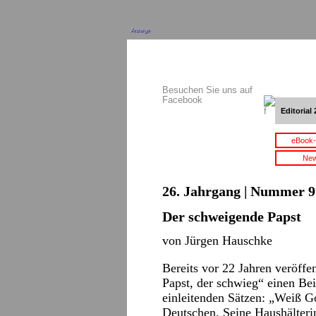
Anzeige
Besuchen Sie uns auf
Facebook
Editorial 
eBook-
New
26. Jahrgang | Nummer 9 
Der schweigende Papst
von Jürgen Hauschke
Bereits vor 22 Jahren veröffe
Papst, der schwieg“ einen Bei
einleitenden Sätzen: „Weiß G
Deutschen. Seine Haushälteri