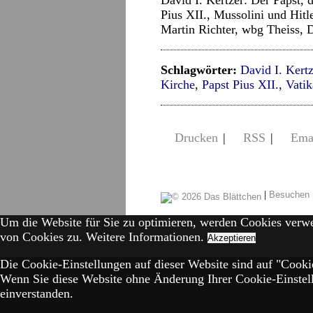
David I. Kertzer: Der Papst,
Pius XII., Mussolini und Hit
Martin Richter, wbg Theiss, 
Schlagwörter:
David I. Kertz
Kirche
,
Papst Pius XII.
,
Vati
Drucken
|
RSS
|
Ema
|
Besuchen 
Um die Website für Sie zu optimieren, werden Cookies verw
von Cookies zu.
Weitere Informationen.
Akzeptieren
Die Cookie-Einstellungen auf dieser Website sind auf "Cookie
Wenn Sie diese Website ohne Änderung Ihrer Cookie-Einstell
einverstanden.