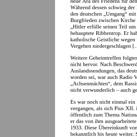
neue Ära des Friedens für de
Während dessen schwieg der P
den deutschen „Umgang“ mit d
Burgfrieden zwischen Kirche 
„Hitler erfülle seinen Teil u
behauptete Ribbentrop. Er ha
katholische Geistliche wegen 
Vergehen niedergeschlagen [
Weitere Geheimtreffen folgt
nicht hervor. Nach Beschwerd
Auslandssendungen, das deutsc
worden sei, war auch Radio 
„Achsenmächten“, dem Rassis
nicht verwunderlich – auch g
Es war noch nicht einmal ein 
vergangen, als sich Pius XII.
öffentlich zum Thema National
er das von ihm ausgearbeitet
1933. Diese Übereinkunft von
bekanntlich bis heute weiter.