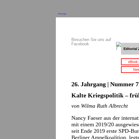
Anzeige
Besuchen Sie uns auf
Facebook
Editorial 
eBook-
New
26. Jahrgang | Nummer 7 
Kalte Kriegspolitik – fr
von Wilma Ruth Albrecht
Nancy Faeser aus der internat
mit einem 2019/20 ausgewies
seit Ende 2019 erste SPD-Bun
Berliner Ampelkoalition, legt