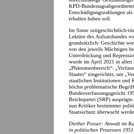
KPD-Bundestagsabgeordneten 
Entschädigungszahlungen als p
erhalten haben soll.
Im Sinne zeitgeschichtlich-r
Lektüre des Aufsatzbandes von
grundsätzlich: Geschichte wie
von den jeweils Mächtigen b
Unterdrückung und Repression
wurde im April 2021 in allen
„Phänomenbereich“: „Verfass
Staates“ eingerichtet, um „
staatlichen Institutionen und
höchst problematische Begrif
Bundesverfassungsgericht 195
Reichspartei (SRP) ausprägte
nun Kritiker bestimmter pol
Staatsschutz überwacht werde
Diether Posser: Anwalt im Ka
in politischen Prozessen 195