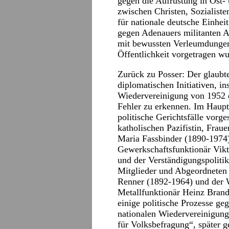
gegen die Aufrüstung in Ost-
zwischen Christen, Sozialis
für nationale deutsche Einhe
gegen Adenauers militanten 
mit bewussten Verleumdungen
Öffentlichkeit vorgetragen wu
Zurück zu Posser: Der glaubt
diplomatischen Initiativen, i
Wiedervereinigung von 1952 d
Fehler zu erkennen. Im Haupt
politische Gerichtsfälle vorges
katholischen Pazifistin, Frau
Maria Fassbinder (1890-1974)
Gewerkschaftsfunktionär Vik
und der Verständigungspoliti
Mitglieder und Abgeordneten
Renner (1892-1964) und der W
Metallfunktionär Heinz Brand
einige politische Prozesse g
nationalen Wiedervereinigung
für Volksbefragung“, später g