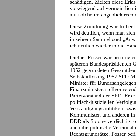
schädigen. Zielten diese Erla
vorwiegend auf vermeintlich i
auf solche im angeblich rech
Diese Zuordnung war früher fa
wird deutlich, wenn man sich 
in seinem Sammelband „Anwal
ich neulich wieder in die Han
Diether Posser war promoviert
späteren Bundespräsidenten G
1952 gegründeten Gesamtdeut
Selbstauflösung 1957 SPD-Mi
Minister für Bundesangelegenh
Finanzminister, stellvertrete
Parteivorstand der SPD. Er er
politisch-justiziellen Verfolg
Verständigungspolitikern zwi
Kommunisten und anderen in 
DDR als Spione verdächtigt 
auch die politische Vereinnahm
Rechtsgrundsätze. Posser beric