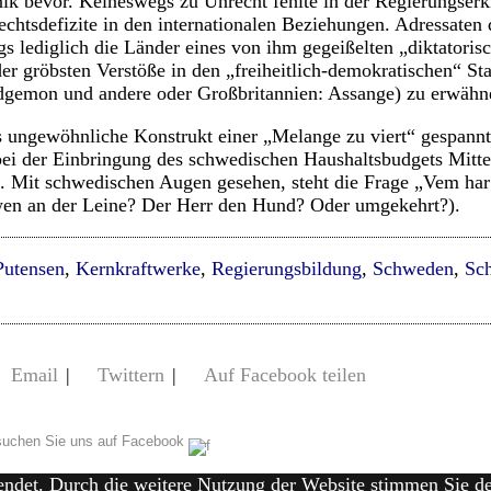
k bevor. Keineswegs zu Unrecht fehlte in der Regierungserk
htsdefizite in den internationalen Beziehungen. Adressaten 
gs lediglich die Länder eines von ihm gegeißelten „diktatoris
er gröbsten Verstöße in den „freiheitlich-demokratischen“ St
dgemon und andere oder Großbritannien: Assange) zu erwähn
s ungewöhnliche Konstrukt einer „Melange zu viert“ gespannt 
bei der Einbringung des schwedischen Haushaltsbudgets Mitt
d. Mit schwedischen Augen gesehen, steht die Frage „Vem ha
 wen an der Leine? Der Herr den Hund? Oder umgekehrt?).
Putensen
,
Kernkraftwerke
,
Regierungsbildung
,
Schweden
,
Sc
Email
|
Twittern
|
Auf Facebook teilen
uchen Sie uns auf Facebook
endet. Durch die weitere Nutzung der Website stimmen Sie 