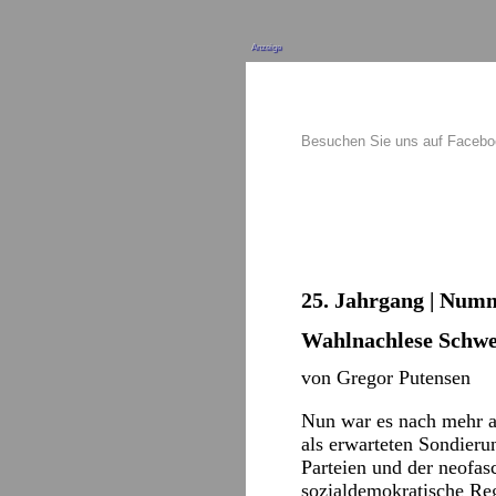
Anzeige
Besuchen Sie uns auf Faceb
25. Jahrgang | Numm
Wahlnachlese Schw
von Gregor Putensen
Nun war es nach mehr al
als erwarteten Sondieru
Parteien und der neofa
sozialdemokratische Reg