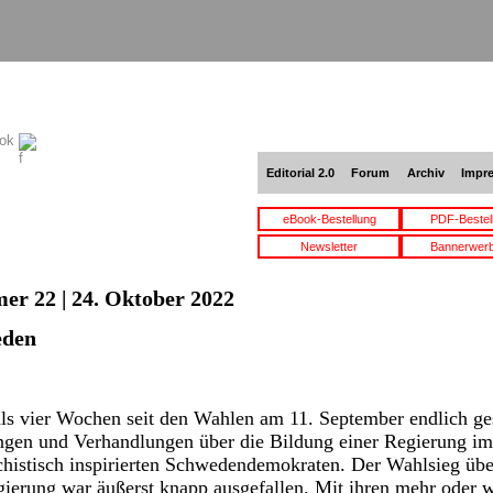
ook
Editorial 2.0
Forum
Archiv
Impr
eBook-Bestellung
PDF-Bestel
Newsletter
Bannerwer
er 22 | 24. Oktober 2022
eden
s vier Wochen seit den Wahlen am 11. September endlich ges
ngen und Verhandlungen über die Bildung einer Regierung im
schistisch inspirierten Schwedendemokraten. Der Wahlsieg üb
ierung war äußerst knapp ausgefallen. Mit ihren mehr oder 