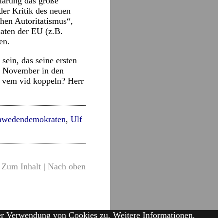
lärung das große
der Kritik des neuen
chen Autoritatismus“,
aaten der EU (z.B.
en.
sein, das seine ersten
e November in den
r vem vid koppeln? Herr
hwedendemokraten
,
Ulf
Zum Inhalt
|
Nach oben
der Verwendung von Cookies zu.
Weitere Informationen.