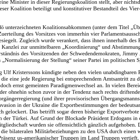
e Minister in dieser Regierungskoalition stellt, aber nichtsd
er Koalition beteiligt und konstitutiver Bestandteil des Vi
dö unterzeichneten Koalitionsabkommen (unter dem Titel „Übe
uerteilung des Vorsitzes von immerhin vier Parlamentsaussch
egelt. Zugleich wurde verankert, dass ihnen innerhalb des 
Kanzlei zur unmittelbaren „Koordinierung“ und Abstimmung
rständnis des Vorsitzenden der Schwedendemokraten, Jimmy Å
 „Normalisierung der Stellung“ seiner Partei im politischen 
 Ulf Kristerssons kündigte neben den vielen unabdingbaren 
 die eine jede Regierung bei entsprechendem Amtsantritt zu de
 doch ernst gemeinten Paradigmenwechsel an. In vielen Berei
 der ohnehin schon zuvor in der Tendenz nach rechts driftende
orgängerregierung (und ihrer provisorischen Übergangsmanns
 Invasion in der Ukraine die Exportbestimmungen der bedeut
ch gelockert. Das betrifft sogar deren bisherige Exportverbot
in der Türkei. Auf Grund der Blockade Präsident Erdogans in 
liedschaft wurden sie offensichtlich gänzlich aufgehoben. 
k die bilateralen Militärbeziehungen zu den USA durch einen w
Präsenz us-amerikanischer Truppen im Land Truppen vertieft.