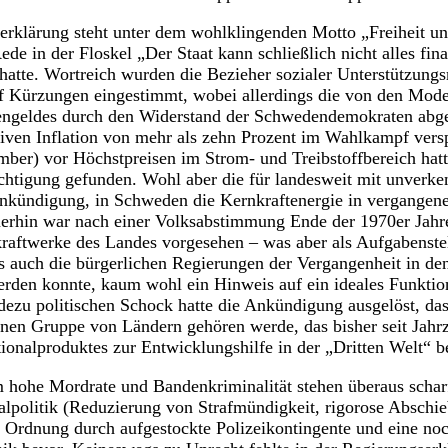
serklärung steht unter dem wohlklingenden Motto „Freiheit u
ede in der Floskel „Der Staat kann schließlich nicht alles fin
 hatte. Wortreich wurden die Bezieher sozialer Unterstützu
uf Kürzungen eingestimmt, wobei allerdings die von den Mode
engeldes durch den Widerstand der Schwedendemokraten abge
iven Inflation von mehr als zehn Prozent im Wahlkampf vers
ber) vor Höchstpreisen im Strom- und Treibstoffbereich hat
chtigung gefunden. Wohl aber die für landesweit mit unverk
kündigung, in Schweden die Kernkraftenergie in vergangen
merhin war nach einer Volksabstimmung Ende der 1970er Jahre
raftwerke des Landes vorgesehen – was aber als Aufgabenste
s auch die bürgerlichen Regierungen der Vergangenheit in den
erden konnte, kaum wohl ein Hinweis auf ein ideales Funktio
ezu politischen Schock hatte die Ankündigung ausgelöst, da
inen Gruppe von Ländern gehören werde, das bisher seit Jahr
tionalproduktes zur Entwicklungshilfe in der „Dritten Welt“ b
m hohe Mordrate und Bandenkriminalität stehen überaus scharf
lpolitik (Reduzierung von Strafmündigkeit, rigorose Abschi
n Ordnung durch aufgestockte Polizeikontingente und eine n