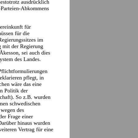
estotrotz ausdrücklich
er-Parteien-Abkommens
reinkunft für
üssen für die
Regierungssitzes im
 mit der Regierung
kesson, sei auch dies
System des Landes.
Pflichtformulierungen
klarieren pflegt, in
chen wäre das eine
n Politik der
chaft). So z.B. wurden
samen schwedischen
e wegen des
der Frage einer
Darüber hinaus wurden
eiteren Vertrag für eine