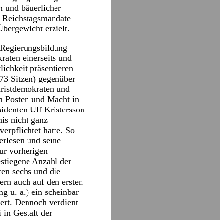
n und bäuerlicher
i Reichstagsmandate
Übergewicht erzielt.
 Regierungsbildung
raten einerseits und
lichkeit präsentieren
 73 Sitzen) gegenüber
hristdemokraten und
m Posten und Macht in
sidenten Ulf Kristersson
is nicht ganz
rpflichtet hatte. So
erlesen und seine
zur vorherigen
estiegene Anzahl der
ten sechs und die
dern auch auf den ersten
g u. a.) ein scheinbar
ert. Dennoch verdient
 in Gestalt der