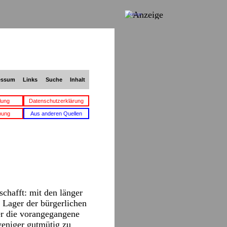
Anzeige
essum
Links
Suche
Inhalt
lung
Datenschutzerklärung
bung
Aus anderen Quellen
chafft: mit den länger
 Lager der bürgerlichen
er die vorangegangene
weniger gutmütig zu