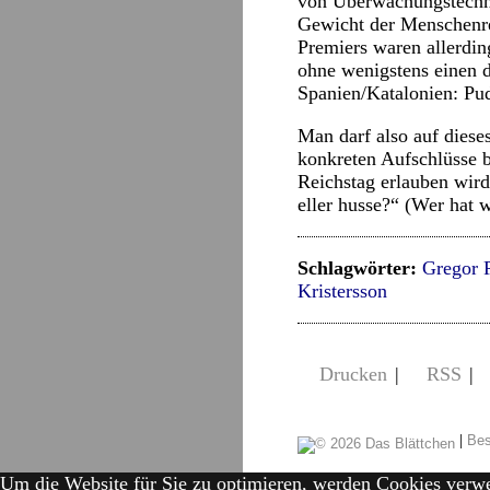
von Überwachungstechni
Gewicht der Menschenrec
Premiers waren allerdin
ohne wenigstens einen d
Spanien/Katalonien: Pu
Man darf also auf diese
konkreten Aufschlüsse 
Reichstag erlauben wir
eller husse?“ (Wer hat
Schlagwörter:
Gregor 
Kristersson
Drucken
|
RSS
|
|
Bes
Um die Website für Sie zu optimieren, werden Cookies verw