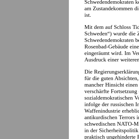
Schwedendemokraten kein
am Zustandekommen dies
ist.
Mit dem auf Schloss Ti
Schweden“) wurde die Z
Schwedendemokraten besi
Rosenbad-Gebäude eine 
eingeräumt wird. Im Ve
Ausdruck einer weiteren
Die Regierungserklärung
für die guten Absichten,
mancher Hinsicht einen
verschärfte Fortsetzung
sozialdemokratischen V
infolge der russischen
Waffenindustrie erhebli
antikurdischen Terrors 
schwedischen NATO-Mitg
in der Sicherheitspoliti
praktisch ungehinderte 