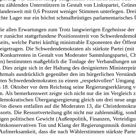
u zählenden Unterstützern in Gestalt von Linkspartei, Grüne
 landesweit mit 0,6 Prozent weniger Stimmen unterlegen. Dre
chte Lager nur ein höchst schmalbrüstiges parlamentarisches 
ie allen Erwartungen zum Trotz langwierigen Ergebnisse der
 zunächst stattgefundene Positionsstreit von Schwedendemok
seits, welche Partei künftig ministrable Exponenten der Öffent
beigetragen. Die Schwedendemokraten als stärkste Partei (mit
“ Konkurrenten in Gestalt von Moderater Sammlungspartei, C
zen) bestimmten maßgeblich die Tonlage der Verhandlungen u
 Dies zeigte sich in der Haltung des designierten Ministerprä
hrmals ausdrücklich gegenüber den im bürgerlichen Verständn
chten Schwedendemokraten zu einem „respektvollen“ Umgang ve
m 18. Oktober vor dem Reichstag seine Regierungserklärung v
en. Als bemerkenswert zeigte sich nicht nur die im Vergleich 
ldemokratischen Übergangsregierung gleich um drei neue ang
Von diesen entfallen auf die Moderaten 13, die Christdemokra
ssorts. Die Ressortverteilung gibt nicht nur zahlenmäßig, son
igen politischen Gewicht (Außenpolitik, Finanzen, Verteidigun
echtskonservativen Ton und Klang der Regierungsmusik domini
Aufmerksamkeit, dass die nach Wählerstimmen stärkste Partei