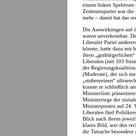
einem linken Spektrum z
Zentrumspartei war die
mehr – damit hat das re
Die Auswirkungen auf d
waren unverkennbar. Der
Liberaler Partei anderer
könnte, hatte dazu mit 
ihren „gutbürgerlichen
Liberalen (mit 103 Sit
der Regierungskoalition.
(Moderate), der sich me
„stubenreinen“ ultrare
konnte er schließlich a
Ministerliste präsentier
Ministerriege der sozia
Ministerposten auf 24. 
Liberalen fünf Politikre
Blick nach ihrem jeweil
klares Bild, wer den r
die Tatsache besondere 