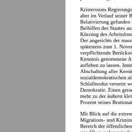
Kristerssons Regierung
aber im Verlauf seiner R
Relativierung gefunden
Beihilfen des Staates a
Kürzung des Arbeitslos
Der angesichts der mass
spätestens zum 1. Novem
verpflichtende Berücksi
Kenntnis genommene An
aufleben zu lassen. Im
Abschaltung aller Kernk
sozialdemokratischen al
Schlafmodus versetzt w
Demokratie. Einen gerad
mehr zu der äußerst kle
Prozent seines Bruttona
Mit Blick auf die extre
Migrations- und Krimina
Bereich der öffentliche