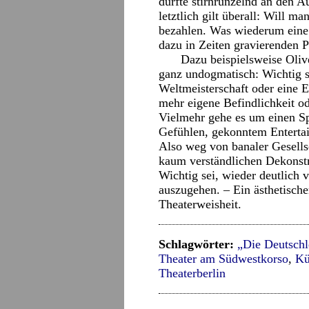
dürfte stirnrunzelnd an den 
letztlich gilt überall: Will m
bezahlen. Was wiederum eine 
dazu in Zeiten gravierenden 
Dazu beispielsweise Oliv
ganz undogmatisch: Wichtig s
Weltmeisterschaft oder eine E
mehr eigene Befindlichkeit od
Vielmehr gehe es um einen Sp
Gefühlen, gekonntem Entertain
Also weg von banaler Gesellsc
kaum verständlichen Dekonst
Wichtig sei, wieder deutlich 
auszugehen. – Ein ästhetische
Theaterweisheit.
Schlagwörter:
„Die Deutschl
Theater am Südwestkorso
,
Kü
Theaterberlin