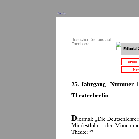
Anzeige
Besuchen Sie uns auf
Facebook
Editorial 
eBook-
New
25. Jahrgang | Nummer 17
Theaterberlin
D
iesmal: „Die Deutschlehrer
Mindestlohn – den Mimen meh
Theater“?