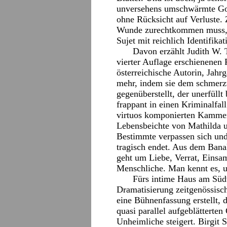
unversehens umschwärmte Goc
ohne Rücksicht auf Verluste. Z
Wunde zurechtkommen muss, wa
Sujet mit reichlich Identifika
Davon erzählt Judith W. T
vierter Auflage erschienenen
österreichische Autorin, Jahrg
mehr, indem sie dem schmerz
gegenüberstellt, der unerfüllt 
frappant in einen Kriminalfa
virtuos komponierten Kammers
Lebensbeichte von Mathilda u
Bestimmte verpassen sich und
tragisch endet. Aus dem Banal
geht um Liebe, Verrat, Einsa
Menschliche. Man kennt es, un
Fürs intime Haus am Südw
Dramatisierung zeitgenössisc
eine Bühnenfassung erstellt,
quasi parallel aufgeblätterte
Unheimliche steigert. Birgit 