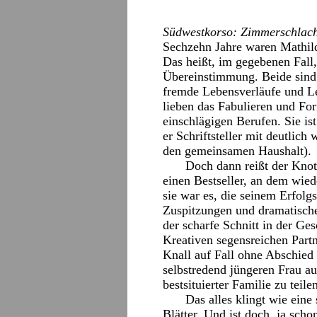
Südwestkorso: Zimmerschlach
Sechzehn Jahre waren Mathild
Das heißt, im gegebenen Fall,
Übereinstimmung. Beide sind s
fremde Lebensverläufe und Le
lieben das Fabulieren und For
einschlägigen Berufen. Sie ist
er Schriftsteller mit deutlic
den gemeinsamen Haushalt).
Doch dann reißt der Knot
einen Bestseller, an dem wie
sie war es, die seinem Erfolg
Zuspitzungen und dramatische
der scharfe Schnitt in der Ges
Kreativen segensreichen Partn
Knall auf Fall ohne Abschied 
selbstredend jüngeren Frau au
bestsituierter Familie zu teil
Das alles klingt wie eine
Blätter. Und ist doch, ja scho