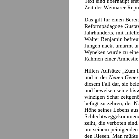
Text sind überhaupt ers
Zeit der Weimarer Repub
Das gilt für einen Bere
Reformpädagoge Gustav 
Jahrhunderts, mit Intel
Walter Benjamin befreun
Jungen nackt umarmt und
Wyneken wurde zu einer 
Rahmen einer Amnestie 
Hillers Aufsätze „Zum 
und in der
Neuen Gener
diesem Fall dar, sie bel
und beweisen seine bisw
winzigen Schar zeitgenö
befugt zu zehren, der Na
Höhe seines Lebens aus 
Schlechtweggekommener,
zeiht, die verboten sin
um seinem peinigenden U
den Riesen. Man müßte se