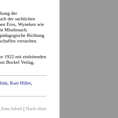
ckung der
uch der sachlichen
chen Eros, Wyneken wie
bt Missbrauch.
e pädagogische Richtung
schaffen versuchen.
hr 1922 mit einleitenden
on Bockel Verlag,
ität
,
Kurt Hiller
,
Zum Inhalt
|
Nach oben