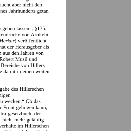
raucht aber nicht den
ines Jahrhunderts getan
usgehen lassen: „§175:
Neudrucke von Artikeln,
Merkur
) veröffentlicht
hat der Herausgeber als
n aus den Jahren von
 Robert Musil und
 Bereiche von Hillers
e damit in einen weiten
gabe des Hillerschen
nigen
 zu wecken.“ Ob das
er Front gelingen kann,
trafgesetzbuch, der
 nicht mehr geläufig.
erhalte im Hillerschen