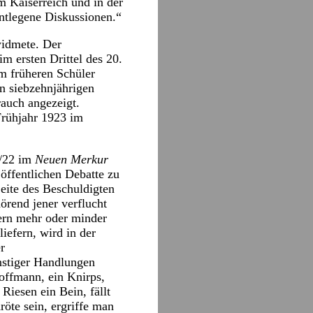
m Kaiserreich und in der
entlegene Diskussionen.“
widmete. Der
 ersten Drittel des 20.
em früheren Schüler
n siebzehnjährigen
rauch angezeigt.
Frühjahr 1923 im
1/22 im
Neuen Merkur
 öffentlichen Debatte zu
Seite des Beschuldigten
örend jener verflucht
tern mehr oder minder
iefern, wird in der
r
nstiger Handlungen
Hoffmann, ein Knirps,
Riesen ein Bein, fällt
röte sein, ergriffe man