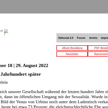
ook
Editorial 2.0
Forum
Archiv
Impr
eBook-Bestellung
PDF-Bestel
Newsletter
Bannerwer
er 18 | 29. August 2022
 Jahrhundert später
lein
ich unserer Gesellschaft während der letzten hundert Jahre e
t, dann im öffentlichen Umgang mit der Sexualität. Wurde in
Bild der Venus von Urbino noch unter dem Ladentisch verkau
 heute bei etwa 73 Prozent; die gleichgeschlechtliche Ehe wu