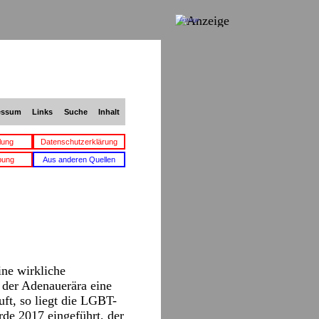
Anzeige
essum
Links
Suche
Inhalt
lung
Datenschutzerklärung
bung
Aus anderen Quellen
ine wirkliche
 der Adenauerära eine
ft, so liegt die LGBT-
rde 2017 eingeführt, der