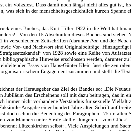
st ein Volksfest. Dass damit noch längst nicht alles gut ist, b
len, was sich in der menschheitsgeschichtlich kurzen Spanne e
ruck eines Buches, das Kurt Hiller 1922 in die Welt hat hina
nderts!“ Von den 15 Abschnitten dieses Buches sind sieben 
11 in verschiedenen Zeitschriften (darunter
Pan
und der
Neue 
 sowie Vor- und Nachwort sind Originalbeiträge. Hinzugefügt 
 Strafgesetzskandal“ von 1928 sowie eine Reihe von Aufsätze
h bibliographische Hinweise erschlossen werden, darunter zu
einleitender Essay von Hans-Günter Klein fasst die zentralen
d organisatorischem Engagement zusammen und stellt die Text
zeichnet der Herausgeber das Ziel des Bandes so: „Die Neuaus
 Jubiläum des Erscheinens soll mit dazu beitragen, das in ei
h immer nicht vorhandene Verständnis für sexuelle Vielfalt
Faksimile-Ausgabe einer hundert Jahre alten Schrift auf breit
, ist doch schon die Bedeutung des Paragraphen 175 im alten S
 von Männern unter Strafe stellte, Jüngeren – zum Glück! –
benennt Lützenkirchen selbst: „Viele Anspielungen und Sachv