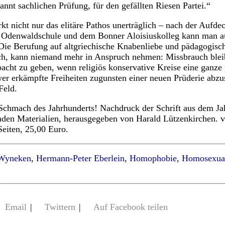
nannt sachlichen Prüfung, für den gefällten Riesen Partei.“
kt nicht nur das elitäre Pathos unerträglich – nach der Aufde
r Odenwaldschule und dem Bonner Aloisiuskolleg kann man a
. Die Berufung auf altgriechische Knabenliebe und pädagogis
ch, kann niemand mehr in Anspruch nehmen: Missbrauch blei
bacht zu geben, wenn religiös konservative Kreise eine ganz
er erkämpfte Freiheiten zugunsten einer neuen Prüderie abzu
Feld.
 Schmach des Jahrhunderts! Nachdruck der Schrift aus dem Ja
den Materialien, herausgegeben von Harald Lützenkirchen. v
eiten, 25,00 Euro.
Wyneken
,
Hermann-Peter Eberlein
,
Homophobie
,
Homosexual
Email
|
Twittern
|
Auf Facebook teilen