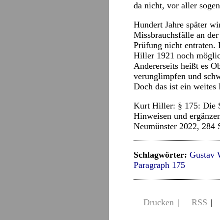
da nicht, vor aller soge
Hundert Jahre später wir
Missbrauchsfälle an de
Prüfung nicht entraten
Hiller 1921 noch mögli
Andererseits heißt es O
verunglimpfen und schw
Doch das ist ein weites 
Kurt Hiller: § 175: Die
Hinweisen und ergänzen
Neumünster 2022, 284 S
Schlagwörter:
Gustav 
Paragraph 175
Drucken
|
RSS
|