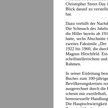
Christopher Street Day i
Blick darauf zu verstel
hat.
Dazu verhilft der Nachd
Die Schmach des Jahrhu
die Hiller bereits ab 19
hatte, sechs Abschnitte
zweites Faksimile „Der
1922 bis 1960, die durc
Magnus Hirschfeld. Ein 
schriftstellerischem un
Rahmen.
In seiner Einleitung be
Buches zum 100-jährigen
Bevölkerungskreisen noc
ausgerechnet durch die 
scheint mir zweifelhaft
homosexuelle Handlungen
Die Hauptschwierigkeit 