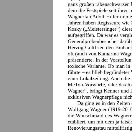
ganz großen rabenschwarzen 
dem die Festspiele seit ihrer
Wagnerfan Adolf Hitler immer
Jahren haben Regisseure wie 
Kosky („Meistersinger“) diese
aufgegriffen. Da war es vergle
Generalprobenbesucher darübe
Herzog-Gottfried den Brabante
oft (auch von Katharina Wagn
präsentierte. In der Vorstell
toxische Variante. Ob man in
führte – es blieb begründeter
einer Lokalzeitung. Auch die
MeToo-Vorwürfe, oder das R
Wagner“, bringt Kenner und F
exklusiven Wagnerpflege nich
Da ging es in den Zeiten
Wolfgang Wagner (1919-2010)
die Wunschmaid des Wagnerenk
etabliert, um mit dem ja tat
Renovierungsstau mittelfristi