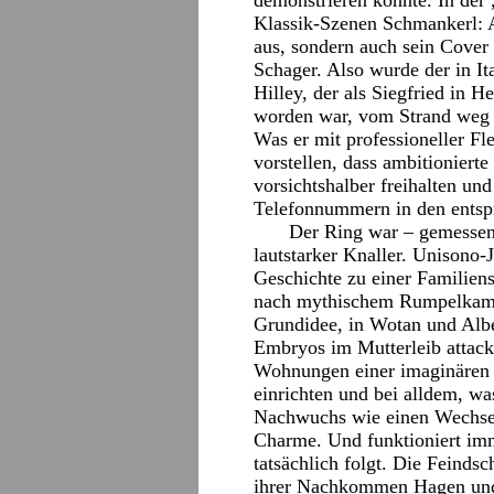
demonstrieren konnte. In de
Klassik-Szenen Schmankerl: A
aus, sondern auch sein Cover 
Schager. Also wurde der in I
Hilley, der als Siegfried in 
worden war, vom Strand weg a
Was er mit professioneller Fle
vorstellen, dass ambitionier
vorsichtshalber freihalten und
Telefonnummern in den entsp
Der Ring war – gemessen 
lautstarker Knaller. Unisono-
Geschichte zu einer Familien
nach mythischem Rumpelkamme
Grundidee, in Wotan und Alber
Embryos im Mutterleib attacki
Wohnungen einer imaginären U
einrichten und bei alldem, was
Nachwuchs wie einen Wechsel 
Charme. Und funktioniert im
tatsächlich folgt. Die Feindsc
ihrer Nachkommen Hagen und S