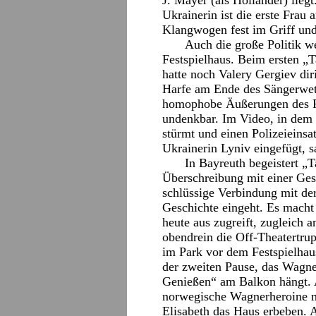
J. Mayer (als Holländer) lieg
Ukrainerin ist die erste Frau
Klangwogen fest im Griff und
Auch die große Politik we
Festspielhaus. Beim ersten „
hatte noch Valery Gergiev di
Harfe am Ende des Sängerwett
homophobe Äußerungen des Pu
undenkbar. Im Video, in dem
stürmt und einen Polizeieinsatz
Ukrainerin Lyniv eingefügt, 
In Bayreuth begeistert „T
Überschreibung mit einer Ges
schlüssige Verbindung mit de
Geschichte eingeht. Es macht
heute aus zugreift, zugleich a
obendrein die Off-Theatertru
im Park vor dem Festspielhaus
der zweiten Pause, das Wagne
Genießen“ am Balkon hängt. A
norwegische Wagnerheroine mi
Elisabeth das Haus erbeben. 