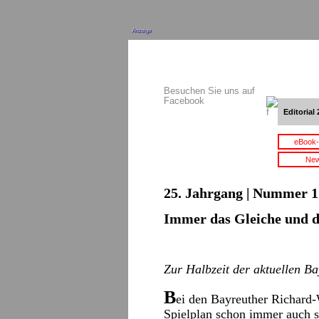
Anzeige
Besuchen Sie uns auf
Facebook
Editorial 
eBook-
New
25. Jahrgang | Nummer 17
Immer das Gleiche und d
Zur Halbzeit der aktuellen B
B
ei den Bayreuther Richard-
Spielplan schon immer auch s