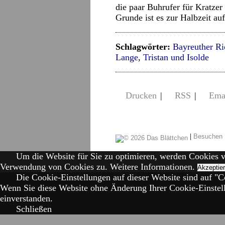
die paar Buhrufer für Kratzer
Grunde ist es zur Halbzeit a
Schlagwörter:
Bayreuther Ri
Lange
,
Tristan und Isolde
Drucken
|
RSS
|
Ema
|
Besuchen 
Um die Website für Sie zu optimieren, werden Cookies 
Verwendung von Cookies zu.
Weitere Informationen.
Akzeptie
Die Cookie-Einstellungen auf dieser Website sind auf "Co
Wenn Sie diese Website ohne Änderung Ihrer Cookie-Einstell
einverstanden.
Schließen