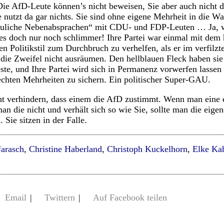
e AfD-Leute können’s nicht beweisen, Sie aber auch nicht d
 nutzt da gar nichts. Sie sind ohne eigene Mehrheit in die W
rauliche Nebenabsprachen“ mit CDU- und FDP-Leuten … Ja, w
es doch nur noch schlimmer! Ihre Partei war einmal mit dem
n Politikstil zum Durchbruch zu verhelfen, als er im verfilzt
en die Zweifel nicht ausräumen. Den hellblauen Fleck haben si
te, und Ihre Partei wird sich in Permanenz vorwerfen lassen 
chten Mehrheiten zu sichern. Ein politischer Super-GAU.
t verhindern, dass einem die AfD zustimmt. Wenn man eine e
n die nicht und verhält sich so wie Sie, sollte man die eigen
Sie sitzen in der Falle.
Jarasch
,
Christine Haberland
,
Christoph Kuckelhorn
,
Elke Ka
Email
|
Twittern
|
Auf Facebook teilen