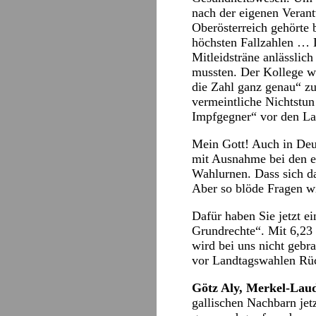
nach der eigenen Verant
Oberösterreich gehörte 
höchsten Fallzahlen … 
Mitleidsträne anlässli
mussten. Der Kollege wo
die Zahl ganz genau“ zu
vermeintliche Nichtstun
Impfgegner“ vor den La
Mein Gott! Auch in Deu
mit Ausnahme bei den e
Wahlurnen. Dass sich das
Aber so blöde Fragen w
Dafür haben Sie jetzt e
Grundrechte“. Mit 6,23 
wird bei uns nicht gebr
vor Landtagswahlen Rüc
Götz Aly, Merkel-Lau
gallischen Nachbarn jet