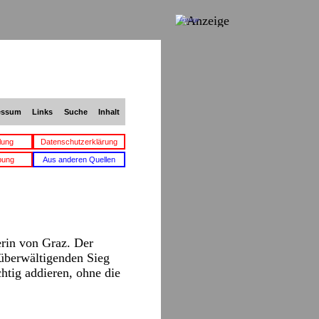
Anzeige
essum
Links
Suche
Inhalt
lung
Datenschutzerklärung
bung
Aus anderen Quellen
erin von Graz. Der
überwältigenden Sieg
tig addieren, ohne die