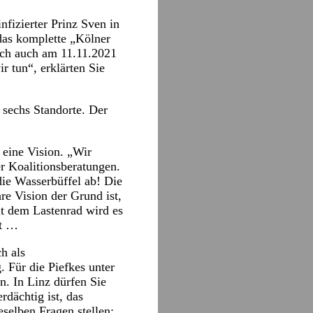
nfizierter Prinz Sven in
 das komplette „Kölner
ich auch am 11.11.2021
 tun“, erklärten Sie
 sechs Standorte. Der
 eine Vision. „Wir
r Koalitionsberatungen.
die Wasserbüffel ab! Die
re Vision der Grund ist,
it dem Lastenrad wird es
it …
h als
. Für die Piefkes unter
n. In Linz dürfen Sie
rdächtig ist, das
selben Fragen stellen: