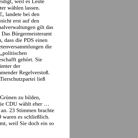
idigt, weil es Leute
ter wählen lassen.
E, landete bei den
nicht erst auf den
nalverwaltungen gilt das
n. Das Bürgermeisteramt
n, dass die PDS einen
netenversammlungen die
„politischen
schafft gehört. Sie
ämter der
ehmender Regelverstoß.
Tierschutzpartei ließ
 Grünen zu bilden,
d die CDU wählt eher …
s an. 23 Stimmen brachte
waren es schließlich.
mt, weil Sie doch ein so