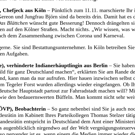
, Chefjeck aus Köln
– Pünktlich zum 11.11. marschierte Ihr i
ereon und Jungfrau Björn sind da bereits drin. Damit hat es
as Blättchen
wünscht gute Besserung! Dennoch drängelten s
n auf den Kölner Straßen. Macht nichts. „Wir wissen, was wir
nach dem Zusammenhang zwischen Corona und Karneval.
erne. Sie sind Bestattungsunternehmer. In Köln betreiben Sie
en Aufgaben.
), verhinderte Indianerhäuptlingin aus Berlin
– Sie haben
ild für ganz Deutschland machen“, erklärten Sie am Rande de
and, kann man da nur aufrufen. Hier hauen inzwischen selbst 
em Tegeler Forst wurden allerdings wieder eingefangen. Ob Ih
 deutsche Hauptstadt partout zur Fahrradstadt machen will? M
 wie den bedauernswerten Büffeln. Man kommt nicht sehr we
(ÖVP), Beobachterin
– So ganz nebenbei sind Sie ja auch noc
esrätin im Kabinett Ihres Parteikollegen Thomas Stelzer tätig
andesrätin entspricht in Deutschland dem Amt einer Ministeri
as augenblicklich nirgendwo auf der Welt vergnügungssteuerve
o nervender ist es, wenn einem die Medien immer wieder die