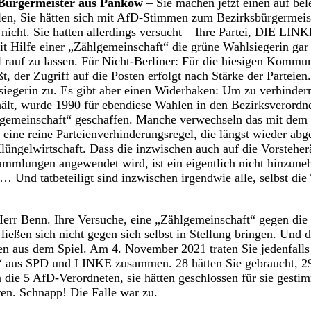
 Bürgermeister aus Pankow
– Sie machen jetzt einen auf bele
ellen, Sie hätten sich mit AfD-Stimmen zum Bezirksbürgermeis
nicht. Sie hatten allerdings versucht – Ihre Partei, DIE LINK
it Hilfe einer „Zählgemeinschaft“ die grüne Wahlsiegerin gar 
 rauf zu lassen. Für Nicht-Berliner: Für die hiesigen Kommu
t, der Zugriff auf die Posten erfolgt nach Stärke der Parteie
lsiegerin zu. Es gibt aber einen Widerhaken: Um zu verhinder
hält, wurde 1990 für ebendiese Wahlen in den Bezirksverord
lgemeinschaft“ geschaffen. Manche verwechseln das mit dem 
 eine reine Parteienverhinderungsregel, die längst wieder abge
Klüngelwirtschaft. Dass die inzwischen auch auf die Vorsteher
ammlungen angewendet wird, ist ein eigentlich nicht hinzun
 Und tatbeteiligt sind inzwischen irgendwie alle, selbst die 
err Benn. Ihre Versuche, eine „Zählgemeinschaft“ gegen die
 ließen sich nicht gegen sich selbst in Stellung bringen. Un
en aus dem Spiel. Am 4. November 2021 traten Sie jedenfall
“ aus SPD und LINKE zusammen. 28 hätten Sie gebraucht, 29 
 die 5 AfD-Verordneten, sie hätten geschlossen für sie gestim
en. Schnapp! Die Falle war zu.