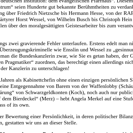
deutschen Institution: dem evangelischen Pfarrhaus“. Diesem
ntrum“ seien Hunderte gut bekannte Berühmtheiten zu verdan
ng über Friedrich Nietzsche bis Hermann Hesse, von der RAF
ärtyrer Horst Wessel, von Wilhelm Busch bis Christoph Hei
en über den moralgesättigten Geistesarbeiter bis zum verant
ings zwei gravierende Fehler unterlaufen. Erstens edelt man n
e Überzeugungskriminelle wie Ensslin und Wessel zu „gesinn
man die Bundeskanzlerin zwar, wie Sie es getan haben, der 
n Pragmatiker“ zuordnen, das berechtigt einen allerdings nic
der Kanzlerin zu unterschlagen!
Jahren als Kabinettchefin ohne einen einzigen persönlichen S
keine Entgegennahme von Barem von der Waffenlobby (Schäu
lärung“ von Schwarzgeldkonten (Koch), noch auch nur public
f dem Bierdeckel“ (Merz) – hebt Angela Merkel auf eine Stufe
ass of its own.
er Bewertung einer Persönlichkeit, in deren politischer Bilanz
, gestatten wir uns an dieser Stelle.