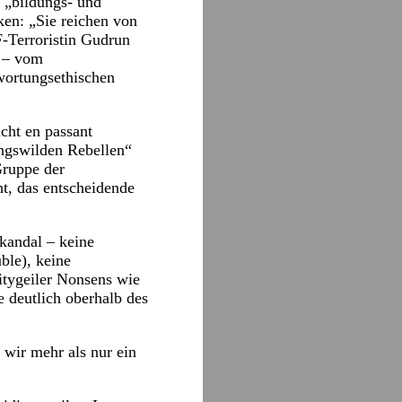
 „bildungs- und
ken: „Sie reichen von
-Terroristin Gudrun
n – vom
wortungsethischen
icht en passant
ungswilden Rebellen“
Gruppe der
ht, das entscheidende
kandal – keine
ble), keine
itygeiler Nonsens wie
 deutlich oberhalb des
 wir mehr als nur ein