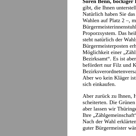
Sören Benn, bockiger
gibt, die Ihnen unterst
Natürlich haben Sie das 
Wahlen auf Platz 2 –, m
Bürgermeisterinnenstuhl
Proporzsystem. Das heiß
steht natürlich der Wah
Bürgermeisterposten er
Möglichkeit einer „Zäh
Bezirksamt“. Es ist aber
befördert nur Filz und 
Bezirksverordnetenvers
Aber wo kein Kläger ist…
sich einkaufen.
Aber zurück zu Ihnen, H
scheiterten. Die Grünen
aber lassen wir Thüring
Ihre „Zählgemeinschaft
Nach der Wahl erklärten
guter Bürgermeister wär