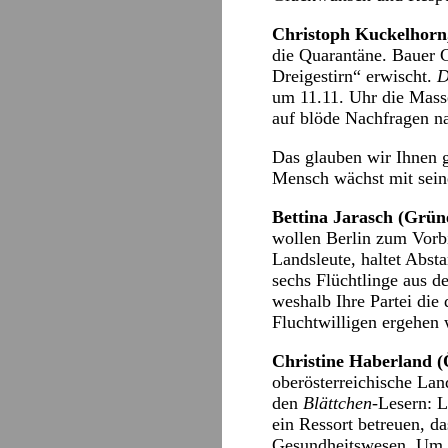
Christoph Kuckelhorn
die Quarantäne. Bauer G
Dreigestirn“ erwischt.
D
um 11.11. Uhr die Masse
auf blöde Nachfragen 
Das glauben wir Ihnen g
Mensch wächst mit sein
Bettina Jarasch (Grüne
wollen Berlin zum Vorb
Landsleute, haltet Abst
sechs Flüchtlinge aus d
weshalb Ihre Partei die
Fluchtwilligen ergehen
Christine Haberland 
oberösterreichische Land
den
Blättchen
-Lesern: L
ein Ressort betreuen, d
Gesundheitswesen. Um s