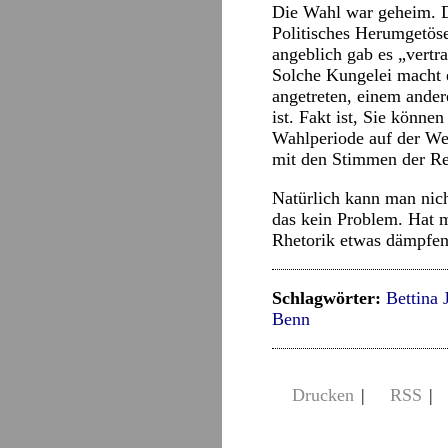
Die Wahl war geheim. Di
Politisches Herumgetöse
angeblich gab es „vert
Solche Kungelei macht 
angetreten, einem andere
ist. Fakt ist, Sie könn
Wahlperiode auf der Wes
mit den Stimmen der Re
Natürlich kann man nich
das kein Problem. Hat ma
Rhetorik etwas dämpfen. 
Schlagwörter:
Bettina 
Benn
Drucken
|
RSS
|