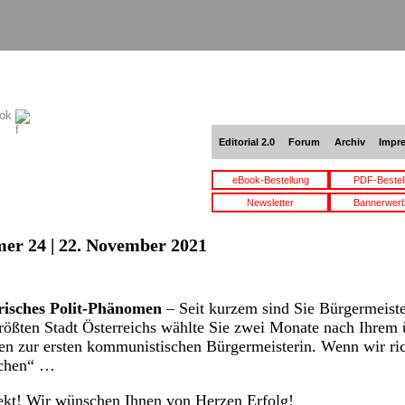
ook
Editorial 2.0
Forum
Archiv
Impr
eBook-Bestellung
PDF-Bestel
Newsletter
Bannerwer
er 24 | 22. November 2021
risches Polit-Phänomen
– Seit kurzem sind Sie Bürgermeist
rößten Stadt Österreichs wählte Sie zwei Monate nach Ihrem 
 zur ersten kommunistischen Bürgermeisterin. Wenn wir rich
ichen“ …
kt! Wir wünschen Ihnen von Herzen Erfolg!