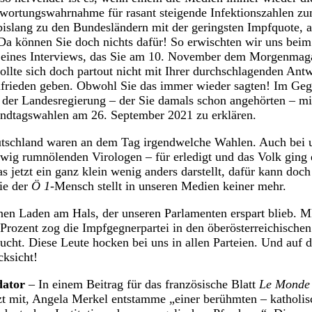
wortungswahrnahme für rasant steigende Infektionszahlen zu
bislang zu den Bundesländern mit der geringsten Impfquote, 
Da können Sie doch nichts dafür! So erwischten wir uns beim
ch eines Interviews, das Sie am 10. November dem Morgenma
llte sich doch partout nicht mit Ihrer durchschlagenden Ant
frieden geben. Obwohl Sie das immer wieder sagten! Im Gegen
 der Landesregierung – der Sie damals schon angehörten – mi
ndtagswahlen am 26. September 2021 zu erklären.
tschland waren an dem Tag irgendwelche Wahlen. Auch bei u
wig rumnölenden Virologen – für erledigt und das Volk ging 
 jetzt ein ganz klein wenig anders darstellt, dafür kann doch
ie der
Ö 1
-Mensch stellt in unseren Medien keiner mehr.
inen Laden am Hals, der unseren Parlamenten erspart blieb. 
Prozent zog die Impfgegnerpartei in den öberösterreichische
aucht. Diese Leute hocken bei uns in allen Parteien. Und auf 
ksicht!
dator
– In einem Beitrag für das französische Blatt
Le Monde
zt mit, Angela Merkel entstamme „einer berühmten – katholi