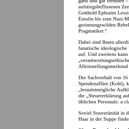
ganz und gar fremden – 
aufstiegsbeflissenen Ze
Gotthold Ephraim Lessi
Ensslin bis zum Nazi-M
gesinnungswilden Rebell
Pragmatiker.“
Dabei sind Ihnen allerd
fanatische ideologisch
auf. Und zweitens kann 
„verantwortungsethische
Alleinstellungsmerkmal 
Der Sachverhalt von 16 
Spendenaffäre (Kohl), 
„brutalstmögliche Aufk
die „Steuererklärung au
üblichen Personals: a cl
Soviel Souveränität in d
Haar in der Suppe finden