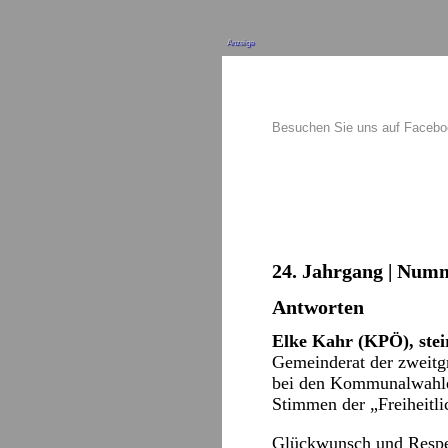
Anzeige
Besuchen Sie uns auf Faceb
24. Jahrgang | Numm
Antworten
Elke Kahr (KPÖ), stei
Gemeinderat der zweitg
bei den Kommunalwahlen
Stimmen der „Freiheitl
Glückwunsch und Respe