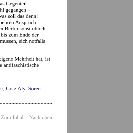
as Gegenteil.
ahl gegangen –
as soll das denn!
 hehren Anspruch
en Berlin sonst üblich
e bis zum Ende der
müssen, sich notfalls
igene Mehrheit hat, ist
e antifaschistische
hr
,
Götz Aly
,
Sören
Zum Inhalt
|
Nach oben