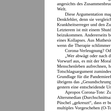
angesichts des Zusammenbruc
Welt.
Diese Argumentation mag 
Denkfehler, denn sie vergleic
Krankheitserreger und den Zu
Letzterem ist mit einem Shut
beizukommen. Andererseits br
eines Kollapses. Aus Muthesiu
wenn die Therapie schlimmer is
Corona-Verleugnung? Od
„Wer abwägt oder nach de
Vorwurf aus, es mit der Mora
Menschenleben aufrechnen, hei
Totschlagsargument zumindest
Grundlage für die Pandemieef
übrigens das „Gesundschrump
gestern eine entscheidende U
Apropos Corona-Tote: Zu
Altersmedian (Durchschnittsal
Püschel „gekreuzt“, dass er 
multiples Vorgeschehen (O-T