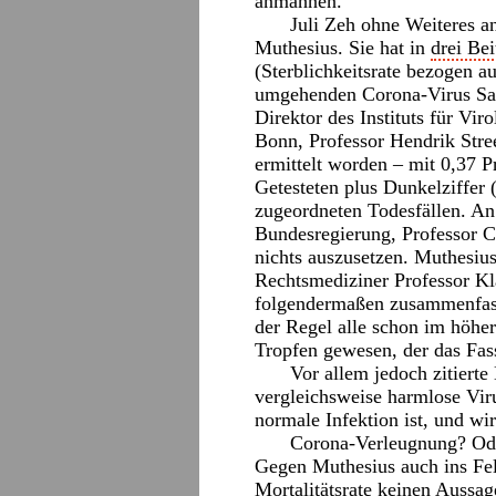
anmahnen.“
Juli Zeh ohne Weiteres an
Muthesius. Sie hat in
drei Bei
(Sterblichkeitsrate bezogen au
umgehenden Corona-Virus Sar
Direktor des Instituts für Vi
Bonn, Professor Hendrik Str
ermittelt worden – mit 0,37 P
Getesteten plus Dunkelziffer
zugeordneten Todesfällen. An
Bundesregierung, Professor Chr
nichts auszusetzen. Muthesiu
Rechtsmediziner Professor Kl
folgendermaßen zusammenfasst
der Regel alle schon im höher
Tropfen gewesen, der das Fas
Vor allem jedoch zitiert
vergleichsweise harmlose Vir
normale Infektion ist, und w
Corona-Verleugnung? Ode
Gegen Muthesius auch ins Feld
Mortalitätsrate keinen Aussag