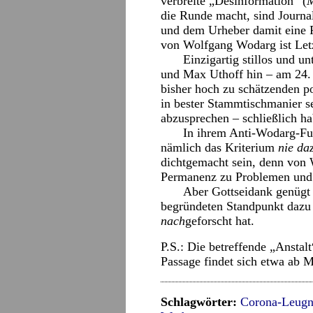
verbreite „Desinformation“ (
M
die Runde macht, sind Journal
und dem Urheber damit eine Pl
von Wolfgang Wodarg ist Letz
Einzigartig stillos und u
und Max Uthoff hin – am 24.
bisher hoch zu schätzenden po
in bester Stammtischmanier s
abzusprechen – schließlich ha
In ihrem Anti-Wodarg-Fur
nämlich das Kriterium
nie da
dichtgemacht sein, denn von 
Permanenz zu Problemen und
Aber Gottseidank genügt e
begründeten Standpunkt dazu v
nach
geforscht hat.
P.S.: Die betreffende „Anstal
Passage findet sich etwa ab M
Schlagwörter:
Corona-Leugn