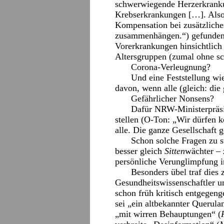
schwerwiegende Herzerkranku
Krebserkrankungen […]. Also 
Kompensation bei zusätzlich
zusammenhängen.“) gefunden h
Vorerkrankungen hinsichtlich
Altersgruppen (zumal ohne sc
Corona-Verleugnung?
Und eine Feststellung wi
davon, wenn alle (gleich: di
Gefährlicher Nonsens?
Dafür NRW-Ministerpräsid
stellen (O-Ton: „Wir dürfen 
alle. Die ganze Gesellschaft 
Schon solche Fragen zu st
besser gleich
Sitten
wächter – 
persönliche Verunglimpfung 
Besonders übel traf dies
Gesundheitswissenschaftler 
schon früh kritisch entgegen
sei „ein altbekannter Querula
„mit wirren Behauptungen“ (