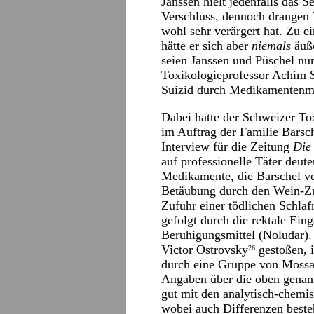
Janssen hielt jedenfalls das S
Verschluss, dennoch drangen T
wohl sehr verärgert hat. Zu e
hätte er sich aber
niemals
äuße
seien Janssen und Püschel 
Toxikologieprofessor Achim
Suizid durch Medikamentenm
Dabei hatte der Schweizer To
im Auftrag der Familie Barsch
Interview für die Zeitung
Die
auf professionelle Täter deute
Medikamente, die Barschel ve
Betäubung durch den Wein-Zus
Zufuhr einer tödlichen Schla
gefolgt durch die rektale Ein
Beruhigungsmittel (Noludar).
Victor Ostrovsky
gestoßen, 
26
durch eine Gruppe von Mossa
Angaben über die oben genann
gut mit den analytisch-chemis
wobei auch Differenzen beste