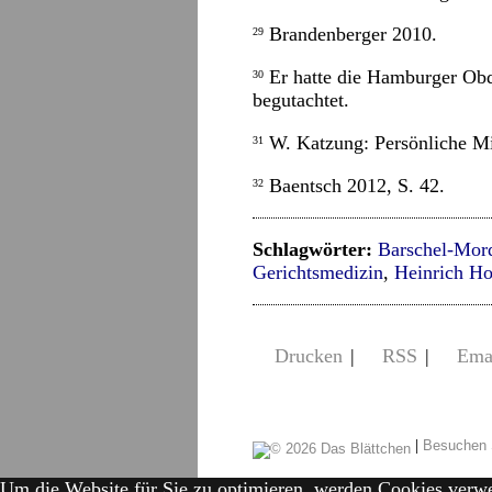
Brandenberger 2010.
29
Er hatte die Hamburger Obdu
30
begutachtet.
W. Katzung: Persönliche Mit
31
Baentsch 2012, S. 42.
32
Schlagwörter:
Barschel-Mor
Gerichtsmedizin
,
Heinrich Ho
Drucken
|
RSS
|
Ema
|
Besuchen 
Um die Website für Sie zu optimieren, werden Cookies verw