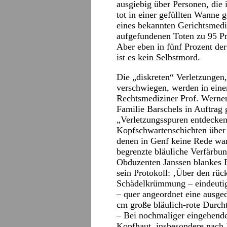
ausgiebig über Personen, die 
tot in einer gefüllten Wanne 
eines bekannten Gerichtsmediz
aufgefundenen Toten zu 95 Pr
Aber eben in fünf Prozent der 
ist es kein Selbstmord.
Die „diskreten“ Verletzungen
verschwiegen, werden in ein
Rechtsmediziner Prof. Werner
Familie Barschels in Auftrag 
„Verletzungsspuren entdecken
Kopfschwartenschichten über d
denen in Genf keine Rede war
begrenzte bläuliche Verfärbu
Obduzenten Janssen blankes E
sein Protokoll: ‚Über den rüc
Schädelkrümmung – eindeutig
– quer angeordnet eine ausged
cm große bläulich-rote Durch
– Bei nochmaliger eingehende
Kopfhaut, insbesondere nach 