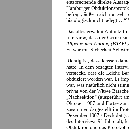
entsprechende direkte Aussage
Hamburger Obduktionsprotokol
befragt, äußern sich nur sehr
histologisch nicht belegt …“
23
Das alles erwähnt Antholz frei
Interview, dass der Gerichtsm
Allgemeinen Zeitung (FAZ)
g
24
Es war mit Sicherheit Selbst
Richtig ist, dass Janssen dam
hatte. In dem besagten Inter
versteckt, dass die Leiche B
obduziert worden war. Er impl
war, was natürlich nicht sti
privat von der Witwe Barsche
„Nachsektion“ (ausgeführt a
Oktober 1987 und Fortsetzun
zusammen dargestellt im Pro
Dezember 1987 / Deckblatt). 
des Interviews 91 Jahre alt, 
Obduktion und das Protokoll e