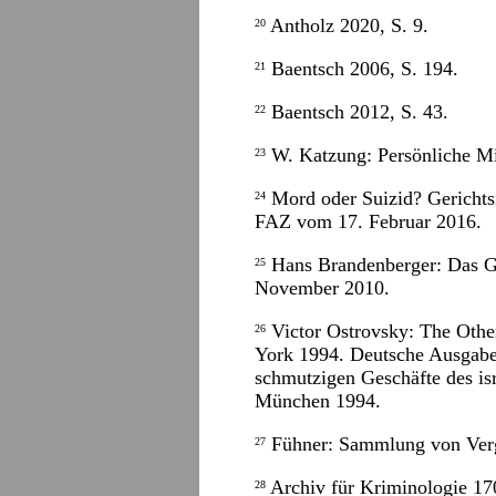
Antholz 2020, S. 9.
20
Baentsch 2006, S. 194.
21
Baentsch 2012, S. 43.
22
W. Katzung: Persönliche Mit
23
Mord oder Suizid? Gerichtsme
24
FAZ vom 17. Februar 2016.
Hans Brandenberger: Das Gu
25
November 2010.
Victor Ostrovsky: The Othe
26
York 1994. Deutsche Ausgabe
schmutzigen Geschäfte des is
München 1994.
Fühner: Sammlung von Vergi
27
Archiv für Kriminologie 170
28