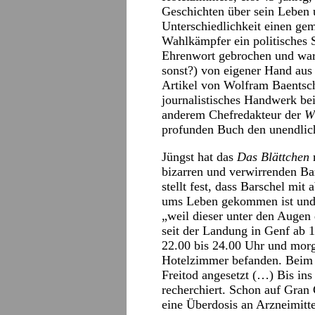
Geschichten über sein Leben u
Unterschiedlichkeit einen ge
Wahlkämpfer ein politisches S
Ehrenwort gebrochen und war
sonst?) von eigener Hand aus
Artikel von Wolfram Baentsc
journalistisches Handwerk be
anderem Chefredakteur der
W
profunden Buch den unendlic
Jüngst hat das
Das Blättchen
bizarren und verwirrenden B
stellt fest, dass Barschel mit
ums Leben gekommen ist und d
„weil dieser unter den Augen 
seit der Landung in Genf ab 
22.00 bis 24.00 Uhr und morg
Hotelzimmer befanden. Bei
Freitod angesetzt (…) Bis ins 
recherchiert. Schon auf Gran
eine Überdosis an Arzneimitte