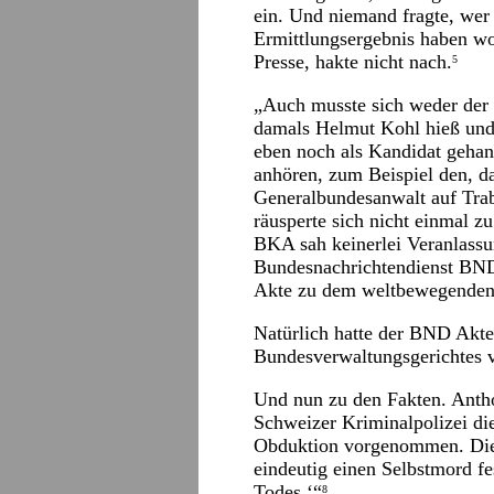
ein. Und niemand fragte, we
Ermittlungsergebnis haben wol
Presse, hakte nicht nach.
5
„Auch musste sich weder der 
damals Helmut Kohl hieß und
eben noch als Kandidat gehan
anhören, zum Beispiel den, da
Generalbundesanwalt auf Trab 
räusperte sich nicht einmal z
BKA sah keinerlei Veranlassun
Bundesnachrichtendienst BND
Akte zu dem weltbewegenden
Natürlich hatte der BND Akte
Bundesverwaltungsgerichtes 
Und nun zu den Fakten. Anthol
Schweizer Kriminalpolizei di
Obduktion vorgenommen. Die 
eindeutig einen Selbstmord fe
Todes.‘“
8