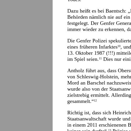
Dazu heißt es bei Baentsch: 
Behörden nämlich nie auf ein
festgelegt. Der Genfer Gener
immer wieder zu erkennen, das
Die Genfer Polizei spekuliert
eines früheren Infarktes
, un
10
13. Oktober 1987 (!!!) mitte
im Spiel seien.
Dies nur eini
11
Antholz führt aus, dass Obers
von Schleswig-Holstein, mehre
Mord an Barschel nachzuweisen
wurde also von der Staatsanwa
zielstrebig ermittelt. Allerdi
gesammelt.“
12
Richtig ist, dass sich Heinric
Staatsanwaltschaft wurde und
in einem 2011 erschienenen B
13