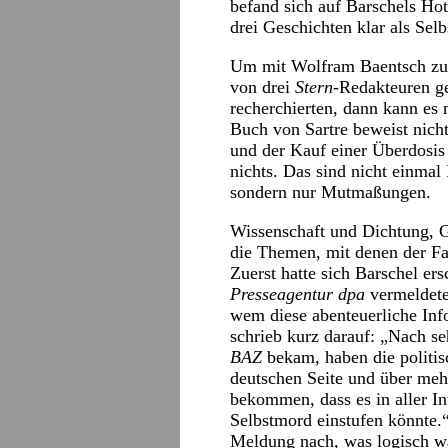
befand sich auf Barschels Hot
drei Geschichten klar als Sel
Um mit Wolfram Baentsch zu s
von drei
Stern
-Redakteuren g
recherchierten, dann kann es 
Buch von Sartre beweist nichts
und der Kauf einer Überdosi
nichts. Das sind nicht einmal
sondern nur Mutmaßungen.
Wissenschaft und Dichtung, 
die Themen, mit denen der Fal
Zuerst hatte sich Barschel e
Presseagentur dpa
vermeldete
wem diese abenteuerliche In
schrieb kurz darauf: „Nach se
BAZ
bekam, haben die politis
deutschen Seite und über meh
bekommen, dass es in aller In
Selbstmord einstufen könnte.
Meldung nach, was logisch w