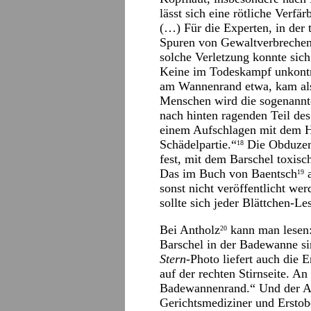
lässt sich eine rötliche Verfä
(…) Für die Experten, in der 
Spuren von Gewaltverbrechen k
solche Verletzung konnte sich
Keine im Todeskampf unkontr
am Wannenrand etwa, kam als
Menschen wird die sogenannt
nach hinten ragenden Teil des
einem Aufschlagen mit dem Hi
Schädelpartie.“
Die Obduzent
18
fest, mit dem Barschel toxis
Das im Buch von Baentsch
a
19
sonst nicht veröffentlicht we
sollte sich jeder Blättchen-Le
Bei Antholz
kann man lesen
20
Barschel in der Badewanne si
Stern
-Photo liefert auch die
auf der rechten Stirnseite. An
Badewannenrand.“ Und der Au
Gerichtsmediziner und Erstob