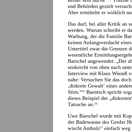
keiner sein durfte“.
Präzise u
und Behörden gezielt versucht
Aber ermittelte er wirklich n
Das darf, bei aller Kritik an 
werden. Warum schreibt er d
Warbung, der die Familie Bars
keinen Anfangsverdacht eines
Untertitel zwar die Grenzen d
wesentliche Ermittlungsergebn
Barschel angewendet: „Der a
senkrecht von oben nach unte
Interview mit Klaus Wiendl v
nahe: Versuchen Sie das doch m
‚diskrete Gewalt‘ eines and
Stirn.“
Baentsch spricht sog
15
dieses Beispiel der „diskrete
Tatsache an.
16
Uwe Barschel wurde mit Kopfv
der Badewanne des Genfer Ho
wischt Antholz
einfach weg u
17