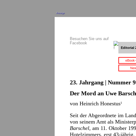
Anzeige
Besuchen Sie uns auf
Facebook
Editorial 
eBook-
New
23. Jahrgang | Nummer 9 
Der Mord an Uwe Barsche
von Heinrich Honestus
1
Seit der Abgeordnete im Land
von seinem Amt als Ministerp
Barschel
, am 11. Oktober 19
Hotelzimmers, erst 43-jährig,