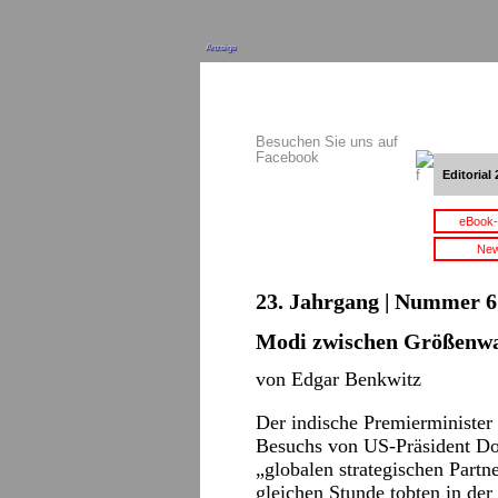
Anzeige
Besuchen Sie uns auf
Facebook
Editorial 
eBook-
New
23. Jahrgang | Nummer 6 
Modi zwischen Größenw
von Edgar Benkwitz
Der indische Premierministe
Besuchs von US-Präsident Do
„globalen strategischen Part
gleichen Stunde tobten in de