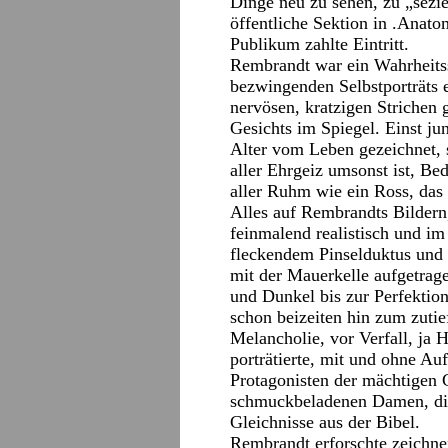
Dinge neu zu sehen, zu „sezie
öffentliche Sektion in .Anat
Publikum zahlte Eintritt.
Rembrandt war ein Wahrheitss
bezwingenden Selbstporträts e
nervösen, kratzigen Strichen 
Gesichts im Spiegel. Einst ju
Alter vom Leben gezeichnet,
aller Ehrgeiz umsonst ist, B
aller Ruhm wie ein Ross, das
Alles auf Rembrandts Bildern
feinmalend realistisch und im
fleckendem Pinselduktus und F
mit der Mauerkelle aufgetrage
und Dunkel bis zur Perfektion
schon beizeiten hin zum zutie
Melancholie, vor Verfall, ja 
porträtierte, mit und ohne Auft
Protagonisten der mächtigen G
schmuckbeladenen Damen, die
Gleichnisse aus der Bibel.
Rembrandt erforschte zeichnen