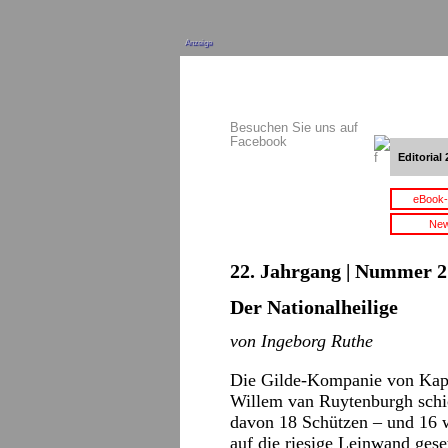
Anzeige
Besuchen Sie uns auf
Facebook
Editorial 
eBook-
New
22. Jahrgang | Nummer 21
Der Nationalheilige
von Ingeborg Ruthe
Die Gilde-Kompanie von Kap
Willem van Ruytenburgh schic
davon 18 Schützen – und 16 
auf die riesige Leinwand ges