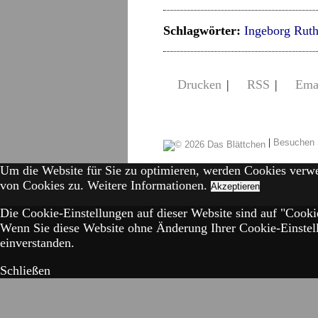
Schlagwörter:
Ingeborg Rut
Drucken
|
RSS
|
Ema
|
Besuchen 
Um die Website für Sie zu optimieren, werden Cookies verw
von Cookies zu.
Weitere Informationen.
Akzeptieren
Die Cookie-Einstellungen auf dieser Website sind auf "Cookie
Wenn Sie diese Website ohne Änderung Ihrer Cookie-Einstell
einverstanden.
Schließen