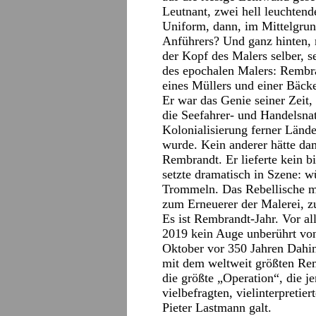
Leutnant, zwei hell leuchten
Uniform, dann, im Mittelgrund
Anführers? Und ganz hinten, m
der Kopf des Malers selber, s
des epochalen Malers: Rembra
eines Müllers und einer Bäck
Er war das Genie seiner Zeit,
die Seefahrer- und Handelsna
Kolonialisierung ferner Länd
wurde. Kein anderer hätte da
Rembrandt. Er lieferte kein b
setzte dramatisch in Szene: 
Trommeln. Das Rebellische 
zum Erneuerer der Malerei, z
Es ist Rembrandt-Jahr. Vor al
2019 kein Auge unberührt vo
Oktober vor 350 Jahren Dah
mit dem weltweit größten Re
die größte „Operation“, die j
vielbefragten, vielinterpreti
Pieter Lastmann galt.