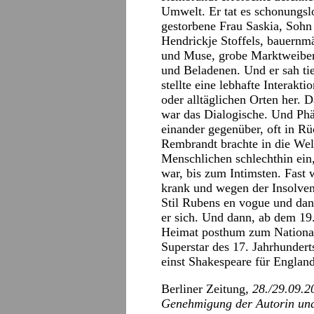
Umwelt. Er tat es schonungslo
gestorbene Frau Saskia, Sohn T
Hendrickje Stoffels, bauernm
und Muse, grobe Marktweiber,
und Beladenen. Und er sah tie
stellte eine lebhafte Interak
oder alltäglichen Orten her. D
war das Dialogische. Und Phä
einander gegenüber, oft in Rü
Rembrandt brachte in die Wel
Menschlichen schlechthin ein,
war, bis zum Intimsten. Fast
krank und wegen der Insolvenz
Stil Rubens en vogue und dan
er sich. Und dann, ab dem 19.
Heimat posthum zum National
Superstar des 17. Jahrhunder
einst Shakespeare für England
Berliner Zeitung
, 28./29.09.
Genehmigung der Autorin und