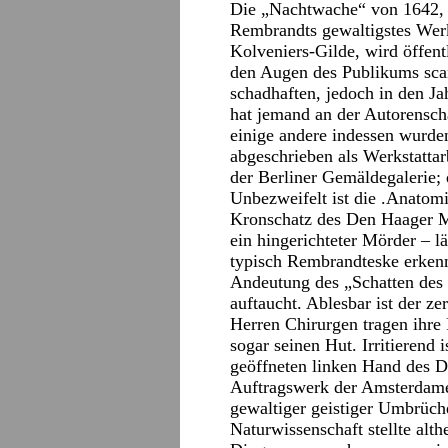
Die „Nachtwache“ von 1642, 
Rembrandts gewaltigstes Wer
Kolveniers-Gilde, wird öffent
den Augen des Publikums sca
schadhaften, jedoch in den J
hat jemand an der Autorenscha
einige andere indessen wurd
abgeschrieben als Werkstatta
der Berliner Gemäldegalerie; 
Unbezweifelt ist die .Anatom
Kronschatz des Den Haager Ma
ein hingerichteter Mörder – lä
typisch Rembrandteske erkenn
Andeutung des „Schatten des
auftaucht. Ablesbar ist der z
Herren Chirurgen tragen ihre 
sogar seinen Hut. Irritierend 
geöffneten linken Hand des D
Auftragswerk der Amsterdame
gewaltiger geistiger Umbrüch
Naturwissenschaft stellte alt