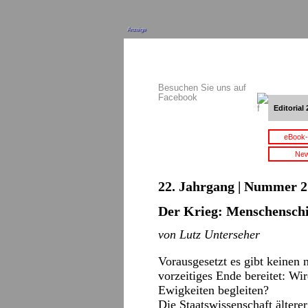
Anzeige
Besuchen Sie uns auf
Facebook
Editorial 
eBook-
New
22. Jahrgang | Nummer 21
Der Krieg: Menschenschi
von Lutz Unterseher
Vorausgesetzt es gibt keinen 
vorzeitiges Ende bereitet: Wi
Ewigkeiten begleiten?
Die Staatswissenschaft älterer