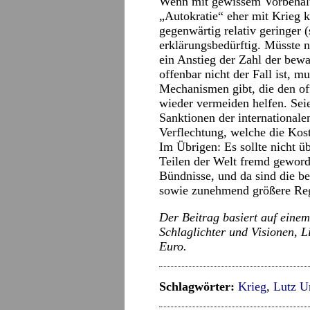
Wenn mit gewissem Vorbehal
„Autokratie“ eher mit Krieg ko
gegenwärtig relativ geringer (
erklärungsbedürftig. Müsste 
ein Anstieg der Zahl der bew
offenbar nicht der Fall ist, m
Mechanismen gibt, die den o
wieder vermeiden helfen. Seie
Sanktionen der international
Verflechtung, welche die Kost
Im Übrigen: Es sollte nicht ü
Teilen der Welt fremd geworde
Bündnisse, und da sind die b
sowie zunehmend größere Reg
Der Beitrag basiert auf einem
Schlaglichter und Visionen, L
Euro.
Schlagwörter:
Krieg
,
Lutz U