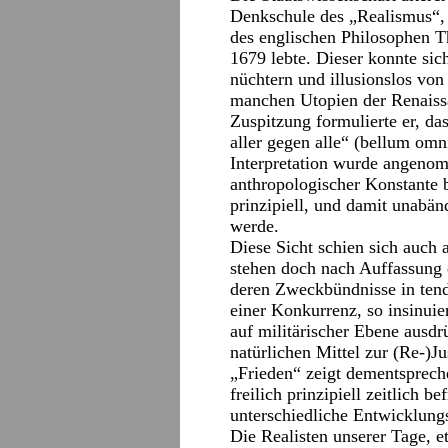
Denkschule des „Realismus“,
des englischen Philosophen 
1679 lebte. Dieser konnte sic
nüchtern und illusionslos von
manchen Utopien der Renaiss
Zuspitzung formulierte er, d
aller gegen alle“ (bellum omn
Interpretation wurde angeno
anthropologischer Konstante 
prinzipiell, und damit unabän
werde.
Diese Sicht schien sich auch 
stehen doch nach Auffassung d
deren Zweckbündnisse in tend
einer Konkurrenz, so insinuier
auf militärischer Ebene ausd
natürlichen Mittel zur (Re-)J
„Frieden“ zeigt dementsprech
freilich prinzipiell zeitlich be
unterschiedliche Entwicklung
Die Realisten unserer Tage, et