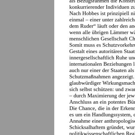
als Bezugsrahmen die Konstru
konkurrierender Individuen z
Nach Hobbes ist prinzipiell n
einmal – einer unter zahlrei
dem Ruder“ läuft oder den a
wenn alle übrigen Lämmer wä
menschlichen Gesellschaft Ch
Somit muss es Schutzvorkeh
Gestalt eines autoritären Staa
innergesellschaftlich Ruhe u
internationalen Beziehungen l
auch nur einer der Staaten al
Schutzmaßnahmen angezeigt. I
glaubwürdiger Wirkungsmacht 
sich selbst schützen: und zwa
– durch Maximierung der jewe
Anschluss an ein potentes Bü
Die Chance, die in der Erkenn
es um ein Handlungssystem, d
Annahme einer anthropologis
Schicksalhaftem gründet, wur
politikwissenschaftlichen Rea