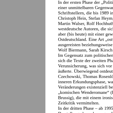
In der ersten Phase der „Poli
einer unmittelbaren Gegenwar
Schriftstellern, die bis 1989
Christoph Hein, Stefan Heym,
Martin Walser, Rolf Hochhuth
westdeutsche Autoren, die si
aber (bis heute) mit einer ge
Ostdeutschland. Eine Art „os
ausgereisten beziehungsweis
Wolf Biermann, Sarah Kirsch
Im Gegensatz zum politischen
sich die Texte der zweiten Ph
Verunsicherung, was sich vor
äußerte. Überwiegend ostdeut
Czechowski, Thomas Rosenlöch
inneren Erkundungsphase, war
Veränderungen existenziell be
„komischen Wenderomane“ (B
Brussig), die mit einem ironi
Zeitkritik vermittelten.
In der dritten Phase – ab 199