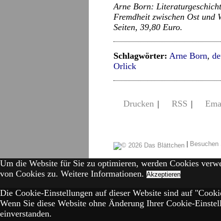
Arne Born: Literaturgeschich
Fremdheit zwischen Ost und 
Seiten, 39,80 Euro.
Schlagwörter:
Arne Born
,
de
Orlick
Drucken
|
RSS
|
Ema
|
Besuchen 
Um die Website für Sie zu optimieren, werden Cookies verw
von Cookies zu.
Weitere Informationen.
Akzeptieren
Die Cookie-Einstellungen auf dieser Website sind auf "Cookie
Wenn Sie diese Website ohne Änderung Ihrer Cookie-Einstell
einverstanden.