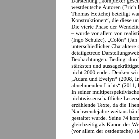
Darstellung „komplexer gesell
westdeutsche Autoren (Erich 
Thomas Hettche) beteiligt war
Konstruktionen“, die diese u
Die vierte Phase der Wendeli
– wurde vor allem von realis
(Ingo Schulze), „Colón“ (Jan
unterschiedlicher Charaktere 
detailgetreue Darstellungswei
Beobachtungen. Bedingt durch d
stärksten und aussagekräftigs
nicht 2000 endet. Denken wi
„Adam und Evelyn“ (2008, Ing
abnehmenden Lichts“ (2011, 
In seiner multiperspektivische
nichtwissenschaftliche Lesersc
erzählende Texte, da die The
Nachwendejahre weitaus häufi
gestaltet wurde. Seine 74 k
gleichzeitig als Kanon der We
(vor allem der ostdeutsche) s