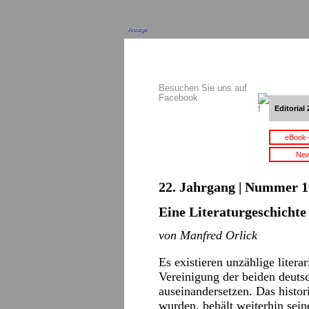
Anzeige
Besuchen Sie uns auf
Facebook
Editorial 
eBook-
New
22. Jahrgang | Nummer 1
Eine Literaturgeschichte
von Manfred Orlick
Es existieren unzählige litera
Vereinigung der beiden deuts
auseinandersetzen. Das histor
wurden, behält weiterhin sein