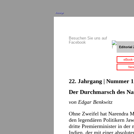
Anzeige
Besuchen Sie uns auf
Facebook
Editorial 
eBook-
New
22. Jahrgang | Nummer 12
Der Durchmarsch des Na
von Edgar Benkwitz
Ohne Zweifel hat Narendra M
den legendären Politikern Jaw
dritte Premierminister in der
Indien, der mit einer absolu