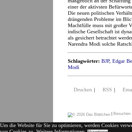
maßgeblich an der Schaffung d
einer der aktivsten Befürwort
Die neuen politischen Verhäl
drängenden Probleme im Bli
Machtfülle muss mit großer 
indische Gesellschaft ist dy
als gesichert betrachtet werd
Narendra Modi solche Ratsch
Schlagwörter:
BJP
,
Edgar Be
Modi
Drucken
|
RSS
|
Ema
|
Besuchen 
Um die Website für Sie zu optimieren, werden Cookies verw
von Cookies zu.
Weitere Informationen.
Akzeptieren