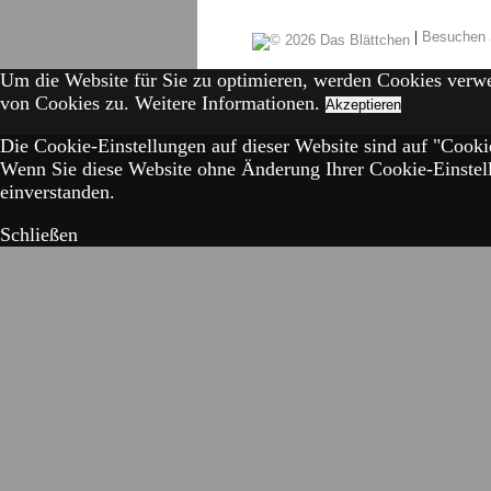
|
Besuchen 
Um die Website für Sie zu optimieren, werden Cookies verw
von Cookies zu.
Weitere Informationen.
Akzeptieren
Die Cookie-Einstellungen auf dieser Website sind auf "Cookie
Wenn Sie diese Website ohne Änderung Ihrer Cookie-Einstell
einverstanden.
Schließen