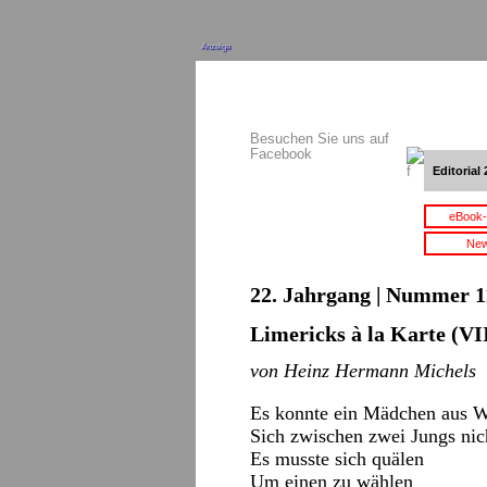
Anzeige
Besuchen Sie uns auf
Facebook
Editorial 
eBook-
New
22. Jahrgang | Nummer 11
Limericks à la Karte (VI
von Heinz Hermann Michels
Es konnte ein Mädchen aus 
Sich zwischen zwei Jungs nic
Es musste sich quälen
Um einen zu wählen