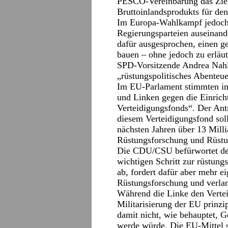
PESCO-Vereinbarung das Ziel 
Bruttoinlandsprodukts für de
Im Europa-Wahlkampf jedoch
Regierungsparteien auseinand
dafür ausgesprochen, einen 
bauen – ohne jedoch zu erläu
SPD-Vorsitzende Andrea Nahle
„rüstungspolitisches Abenteue
Im EU-Parlament stimmten i
und Linken gegen die Einrich
Verteidigungsfonds“. Der Antr
diesem Verteidigungsfond sol
nächsten Jahren über 13 Mill
Rüstungsforschung und Rüstu
Die CDU/CSU befürwortet den
wichtigen Schritt zur rüstung
ab, fordert dafür aber mehr e
Rüstungsforschung und verla
Während die Linke den Vertei
Militarisierung der EU prinzi
damit nicht, wie behauptet, G
werde würde. Die EU-Mittel s