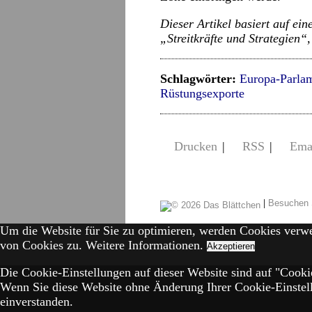
Dieser Artikel basiert auf ei
„Streitkräfte und Strategien“
Schlagwörter:
Europa-Parla
Rüstungsexporte
Drucken
|
RSS
|
Ema
|
Besuchen 
Um die Website für Sie zu optimieren, werden Cookies verw
von Cookies zu.
Weitere Informationen.
Akzeptieren
Die Cookie-Einstellungen auf dieser Website sind auf "Cookie
Wenn Sie diese Website ohne Änderung Ihrer Cookie-Einstell
einverstanden.