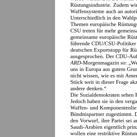
Rüstungsindustrie. Zudem wird
Waffensysteme auch an autori
Unterschiedlich in den Wahl
Themen europäische Rüstung
CSU treten für mehr gemeins
gemeinsame europäische Rüstu
führende CDU/CSU-Politiker s
deutschen Exportstopp für Rü
ausgesprochen. Der CDU-Auße
ARD
-Morgenmagazin so: „Wen
uns in Europa aus gutem Grun
nicht wissen, wie es mit Ame
Stück weit in dieser Frage ak
andere denken.“
Die Sozialdemokraten sehen R
Jedoch haben sie in den verg
Waffen- und Komponentenlief
Bündnispartner zugestimmt. 
den Vorwurf, ihre Partei sei 
Saudi-Arabien eigentlich prinz
wollen eine restriktive Rüstu