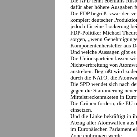
Die AFD lehnt ebenfalls Rüst
dafür aber höhere Ausgaben fü
Die FDP begrüßt zwar den ver
komplett deutscher Produktio
jedoch für eine Lockerung be
FDP-Politiker Michael Theure
sorgen, „wenn Genehmigungen 
Komponentenhersteller aus De
Und welche Aussagen gibt e
Die Unionsparteien lassen wis
Nichtverbreitung von Atomwa
anstreben. Begrüßt wird zude
durch die NATO, die Atomwaff
Die SPD wendet sich nach de
gegen die Stationierung neuer
Mittelstreckenraketen in Euro
Die Grünen fordern, die EU m
einsetzen.
Und die Linke bekräftigt in
Abzug aller Atomwaffen aus D
im Europäischen Parlament ein
Zone einbringen werde.