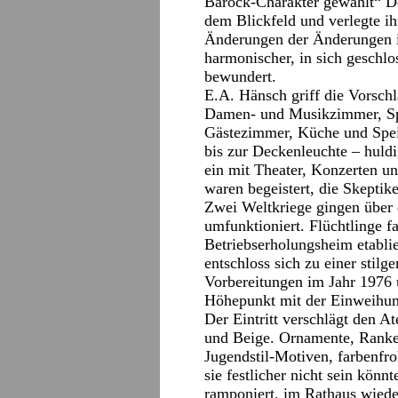
Barock-Charakter gewählt“ De
dem Blickfeld und verlegte i
Änderungen der Änderungen im
harmonischer, in sich geschlo
bewundert.
E.A. Hänsch griff die Vorschl
Damen- und Musikzimmer, Sp
Gästezimmer, Küche und Speis
bis zur Deckenleuchte – huld
ein mit Theater, Konzerten un
waren begeistert, die Skeptike
Zwei Weltkriege gingen über
umfunktioniert. Flüchtlinge f
Betriebserholungsheim etabli
entschloss sich zu einer stilg
Vorbereitungen im Jahr 1976 u
Höhepunkt mit der Einweihung
Der Eintritt verschlägt den 
und Beige. Ornamente, Ranke
Jugendstil-Motiven, farbenfro
sie festlicher nicht sein könn
ramponiert, im Rathaus wiede