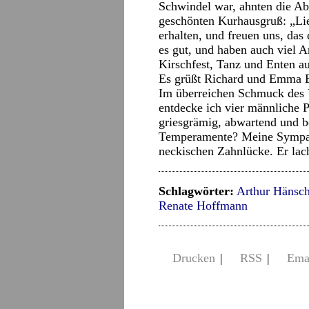
Schwindel war, ahnten die Ab
geschönten Kurhausgruß: „Lie
erhalten, und freuen uns, das
es gut, und haben auch viel A
Kirschfest, Tanz und Enten a
Es grüßt Richard und Emma 
Im überreichen Schmuck des Ve
entdecke ich vier männliche Po
griesgrämig, abwartend und be
Temperamente? Meine Sympath
neckischen Zahnlücke. Er lach
Schlagwörter:
Arthur Hänsc
Renate Hoffmann
Drucken
|
RSS
|
Ema