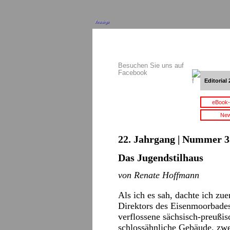
Anzeige
Besuchen Sie uns auf
Facebook
Editorial 
eBook-
New
22. Jahrgang | Nummer 3 
Das Jugendstilhaus
von Renate Hoffmann
Als ich es sah, dachte ich zue
Direktors des Eisenmoorbade
verflossene sächsisch-preußisc
schlossähnliche Gebäude, zwe