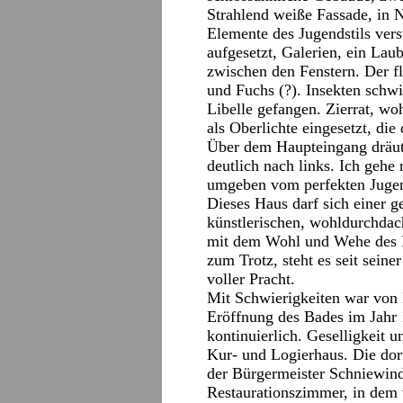
Strahlend weiße Fassade, in 
Elemente des Jugendstils ver
aufgesetzt, Galerien, ein Lau
zwischen den Fenstern. Der f
und Fuchs (?). Insekten schwi
Libelle gefangen. Zierrat, wo
als Oberlichte eingesetzt, di
Über dem Haupteingang dräut 
deutlich nach links. Ich gehe 
umgeben vom perfekten Jugen
Dieses Haus darf sich einer g
künstlerischen, wohldurchdac
mit dem Wohl und Wehe des B
zum Trotz, steht es seit sein
voller Pracht.
Mit Schwierigkeiten war von 
Eröffnung des Bades im Jahr 
kontinuierlich. Geselligkeit 
Kur- und Logierhaus. Die dort
der Bürgermeister Schniewind
Restaurationszimmer, in dem