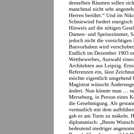
denselben Räumen sollen sich
manchmal nicht sehr angenehm
Herren berührt.“ Und im Niko
Schniewind fordert energisc
Hinweis auf die nötigen Gesel
Damen- und Speisezimmer, Sa
jedoch nicht die vorsichtigen
Bauvorhaben wird verschobe
Endlich im Dezember 1903 er
Wettbewerbes, Auswahl eines 
Architekten aus Leipzig. Ern
Referenzen ein, lässt Zeichn
möchte eigentlich umgehend b
Magistrat wünscht Änderunge
ändert. Nun könnte man … nei
Merseburg, in Person eines K
die Genehmigung. Als gestand
vermutlich mit dem aufblühe
gab es am Turm zu mäkeln. Hä
diplomatisch: „Ihrem Wunsc
bedeutend niedriger angenom