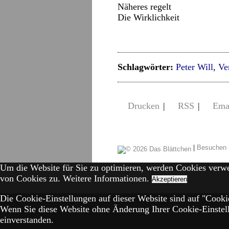
Näheres regelt
Die Wirklichkeit
Schlagwörter:
Peter Will
,
Ve
Drucken
|
RSS
|
Ema
|
Besuchen 
Um die Website für Sie zu optimieren, werden Cookies verw
von Cookies zu.
Weitere Informationen.
Akzeptieren
Die Cookie-Einstellungen auf dieser Website sind auf "Cookie
Wenn Sie diese Website ohne Änderung Ihrer Cookie-Einstell
einverstanden.