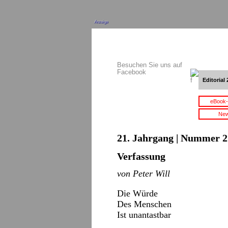
Anzeige
Besuchen Sie uns auf
Facebook
Editorial 
eBook-
New
21. Jahrgang | Nummer 21
Verfassung
von Peter Will
Die Würde
Des Menschen
Ist unantastbar