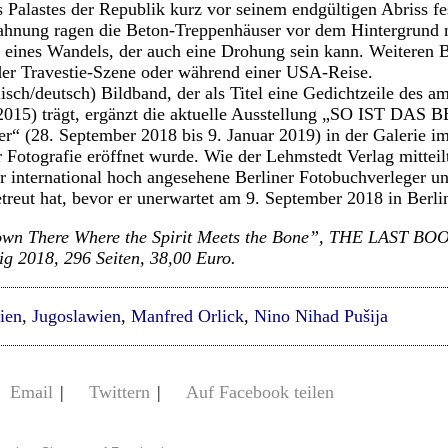
es Palastes der Republik kurz vor seinem endgültigen Abriss f
Mahnung ragen die Beton-Treppenhäuser vor dem Hintergrund
 eines Wandels, der auch eine Drohung sein kann. Weiteren B
der Travestie-Szene oder während einer USA-Reise.
isch/deutsch) Bildband, der als Titel eine Gedichtzeile des a
2015) trägt, ergänzt die aktuelle Ausstellung „SO IST DAS 
er“ (28. September 2018 bis 9. Januar 2019) in der Galerie 
Fotografie eröffnet wurde. Wie der Lehmstedt Verlag mitteilt,
er international hoch angesehene Berliner Fotobuchverleger 
treut hat, bevor er unerwartet am 9. September 2018 in Berlin
Down There Where the Spirit Meets the Bone”, THE LAST 
ig 2018, 296 Seiten, 38,00 Euro.
ien
,
Jugoslawien
,
Manfred Orlick
,
Nino Nihad Pušija
Email
|
Twittern
|
Auf Facebook teilen