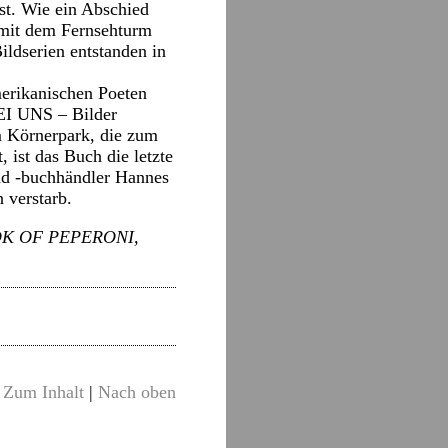
est. Wie ein Abschied
 mit dem Fernsehturm
ildserien entstanden in
merikanischen Poeten
BEI UNS – Bilder
im Körnerpark, die zum
 ist das Buch die letzte
und -buchhändler Hannes
 verstarb.
BOOK OF PEPERONI,
Zum Inhalt
|
Nach oben