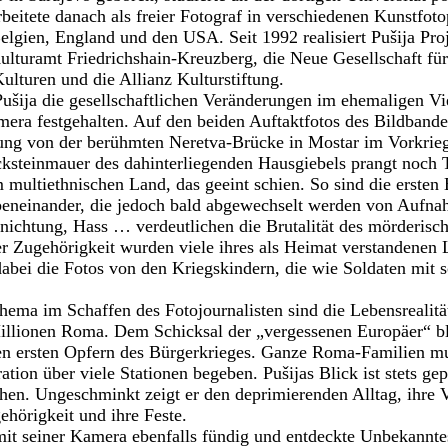
beitete danach als freier Fotograf in verschiedenen Kunstfot
Belgien, England und den USA. Seit 1992 realisiert Pušija Proj
ulturamt Friedrichshain-Kreuzberg, die Neue Gesellschaft fü
lturen und die Allianz Kulturstiftung.
ušija die gesellschaftlichen Veränderungen im ehemaligen Vie
era festgehalten. Auf den beiden Auftaktfotos des Bildbande
ng von der berühmten Neretva-Brücke in Mostar im Vorkrieg
ksteinmauer des dahinterliegenden Hausgiebels prangt noch Ti
 multiethnischen Land, das geeint schien. So sind die ersten 
ebeneinander, die jedoch bald abgewechselt werden von Aufna
nichtung, Hass … verdeutlichen die Brutalität des mörderisc
ser Zugehörigkeit wurden viele ihres als Heimat verstandenen
abei die Fotos von den Kriegskindern, die wie Soldaten mit 
Thema im Schaffen des Fotojournalisten sind die Lebensrealit
illionen Roma. Dem Schicksal der „vergessenen Europäer“ bli
en ersten Opfern des Bürgerkrieges. Ganze Roma-Familien mus
ion über viele Stationen begeben. Pušijas Blick ist stets gep
en. Ungeschminkt zeigt er den deprimierenden Alltag, ihre 
hörigkeit und ihre Feste.
mit seiner Kamera ebenfalls fündig und entdeckte Unbekanntes 