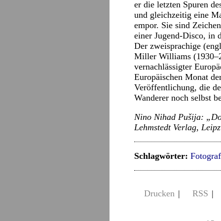
er die letzten Spuren d
und gleichzeitig eine 
empor. Sie sind Zeichen
einer Jugend-Disco, in 
Der zweisprachige (engl
Miller Williams (1930–
vernachlässigter Europä
Europäischen Monat der 
Veröffentlichung, die d
Wanderer noch selbst be
Nino Nihad Pušija: „
Lehmstedt Verlag, Leipz
Schlagwörter:
Fotograf
Drucken
|
RSS
|