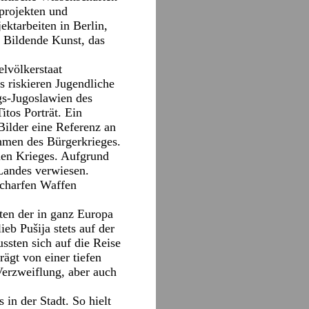
oprojekten und
ektarbeiten in Berlin,
r Bildende Kunst, das
lvölkerstaat
s riskieren Jugendliche
s-Jugoslawien des
tos Porträt. Ein
Bilder eine Referenz an
hmen des Bürgerkrieges.
hen Krieges. Aufgrund
 Landes verwiesen.
scharfen Waffen
äten der in ganz Europa
eb Pušija stets auf der
sten sich auf die Reise
rägt von einer tiefen
Verzweiflung, aber auch
in der Stadt. So hielt