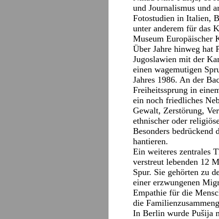
und Journalismus und ar
Fotostudien in Italien, 
unter anderem für das K
Museum Europäischer Ku
Über Jahre hinweg hat P
Jugoslawien mit der Kam
einen wagemutigen Spru
Jahres 1986. An der Bac
Freiheitssprung in einem
ein noch friedliches N
Gewalt, Zerstörung, Ver
ethnischer oder religiö
Besonders bedrückend d
hantieren.
Ein weiteres zentrales 
verstreut lebenden 12 M
Spur. Sie gehörten zu d
einer erzwungenen Migrat
Empathie für die Mensch
die Familienzusammenge
In Berlin wurde Pušija 