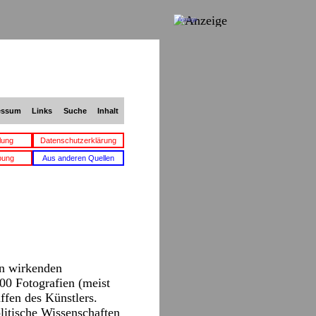
Anzeige
essum
Links
Suche
Inhalt
lung
Datenschutzerklärung
bung
Aus anderen Quellen
in wirkenden
00 Fotografien (meist
ffen des Künstlers.
olitische Wissenschaften