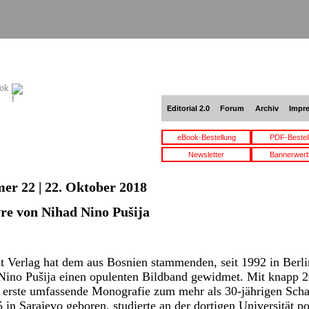
ook
Editorial 2.0
Forum
Archiv
Impr
eBook-Bestellung
PDF-Bestel
Newsletter
Bannerwer
er 22 | 22. Oktober 2018
re von Nihad Nino Pušija
t Verlag hat dem aus Bosnien stammenden, seit 1992 in Berl
Nino Pušija einen opulenten Bildband gewidmet. Mit knapp 2
e erste umfassende Monografie zum mehr als 30-jährigen Scha
 in Sarajevo geboren, studierte an der dortigen Universität p