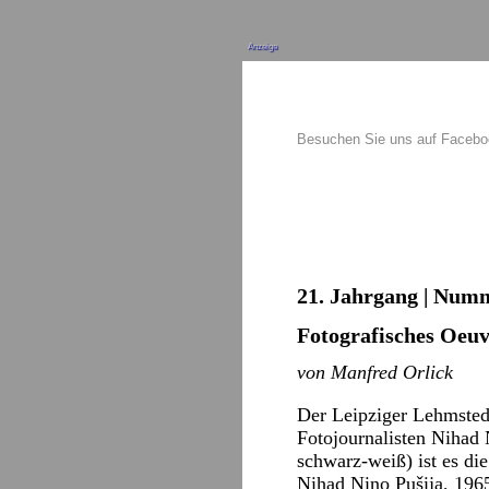
Anzeige
Besuchen Sie uns auf Faceb
21. Jahrgang | Numm
Fotografisches Oeuv
von Manfred Orlick
Der Leipziger Lehmsted
Fotojournalisten Nihad 
schwarz-weiß) ist es di
Nihad Nino Pušija, 1965