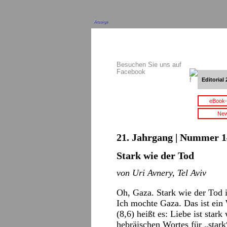
Anzeige
Besuchen Sie uns auf
Facebook
Editorial 
eBook-
New
21. Jahrgang | Nummer 14 
Stark wie der Tod
von Uri Avnery, Tel Aviv
Oh, Gaza. Stark wie der Tod i
Ich mochte Gaza. Das ist ein 
(8,6) heißt es: Liebe ist star
hebräischen Wortes für „stark“