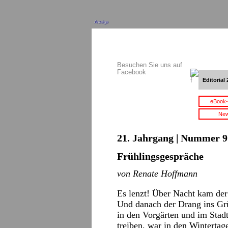
Anzeige
Besuchen Sie uns auf
Facebook
Editorial 
eBook-
New
21. Jahrgang | Nummer 9 
Frühlingsgespräche
von Renate Hoffmann
Es lenzt! Über Nacht kam der
Und danach der Drang ins Gr
in den Vorgärten und im Stad
treiben, war in den Wintertag