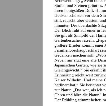
Redewendung: „Wenn du es ei
Stufen und Steinen grünt es.
ihren honigsüßen Duft. Humm
Hecken schützen vor dem Sti
still, rauscht über Gestein u
hinunter. Der überdachte Sitz
Der Blick ruht auf einer in f
Sie gilt als Sinnbild der Har
Gartenbesucher rätseln: „Pap
größere Bruder kommt einer A
Familienoberhaupt erklärt sei
Gedanken machen soll. „Worübe
Neben mir sitzt eine alte Dam
Japanischen Garten, wie sie s
Gleichgewicht.“ Sie erzählt 
Erinnerung reicht weit zurü
Kaiser Wilhelm. Und meine Gr
berlinert hat.“ Sie berichtet
zur Natur. „Das war, als ich 
Ohren und höre die Natur.“ I
Der Frühling stimmt heiter, 