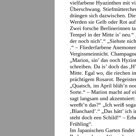
vielfarbene Hyazinthen mit v
Überschwang. Stiefmütterche
drängen sich dazwischen. Die
Werden sie Gelb oder Rot auf
Zwei forsche Berlinerinnen ta
Tempel in der Mitte is’ neu.“
der noch nich’.“ „Siehste nich’
.“ – Fliederfarbene Anemone
Vergissmeinnicht. Champagne
„Marion, sin’ das ooch Hyzin
schreiben. Da is’ doch das ,H’
Mitte. Egal wo, die riechen i
prächtigem Rosarot. Begeister
„Quatsch, im April blüh’n no
Sorte.“ – Marion macht auf 
sagt langsam und akzentuiert:
weeßt’n das?“ „Ich weiß sogar
‚Blanchard’.“ „Das hätt’ ich 
steht doch een Schild!“ – Erhe
Frühling“.
Im Japanischen Garten findet