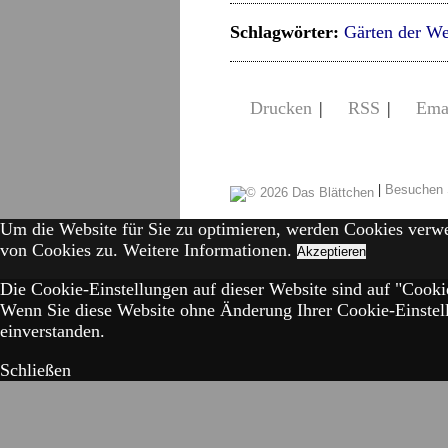
Schlagwörter:
Gärten der We
Drucken
|
RSS
|
Ema
|
Besuchen 
Um die Website für Sie zu optimieren, werden Cookies verw
von Cookies zu.
Weitere Informationen.
Akzeptieren
Die Cookie-Einstellungen auf dieser Website sind auf "Cookie
Wenn Sie diese Website ohne Änderung Ihrer Cookie-Einstell
einverstanden.
Schließen