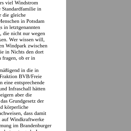
ers viel Windstrom
 Standardfamilie in
 die gleiche
e Menschen in Potsdam
s in letztgenannten
, die nicht nur wegen
ken. Wer wissen will,
 den Windpark zwischen
ie in Nichts den dort
fragen, ob er in
mäßigend in die in
 Fraktion BVB/Freie
n eine entsprechende
nd Infraschall hätten
eigern aber die
t das Grundgesetz der
d körperliche
achweisen, dass damit
k auf Windkraftwerke
timmung im Brandenburger