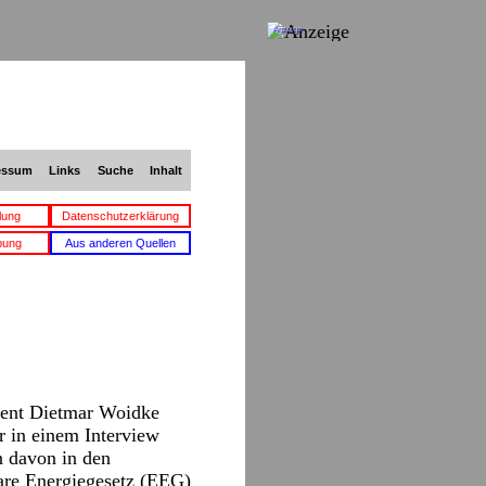
Anzeige
essum
Links
Suche
Inhalt
lung
Datenschutzerklärung
bung
Aus anderen Quellen
dent Dietmar Woidke
r in einem Interview
n davon in den
bare Energiegesetz (EEG)