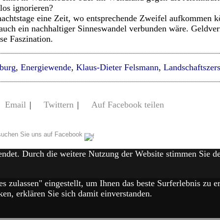
los ignorieren?
nachtstage eine Zeit, wo entsprechende Zweifel aufkommen k
it auch ein nachhaltiger Sinneswandel verbunden wäre. Geld
se Faszination.
burg
,
Energiewende
,
Klaus-Dieter Felsmann
,
Landschaftszer
Email
|
Twittern
|
Auf Facebook teilen
uchen Sie uns auf Facebook
endet. Durch die weitere Nutzung der Website stimmen Sie 
es zulassen" eingestellt, um Ihnen das beste Surferlebnis zu
en, erklären Sie sich damit einverstanden.