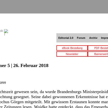
ook
Editorial 2.0
Forum
Archiv
Impr
eBook-Bestellung
PDF-Bestel
Newsletter
Bannerwer
er 5 | 26. Februar 2018
mann
htszeit gewesen sein, da wurde Brandenburgs Ministerpräsi
uchtung gesegnet. Seine dabei gewonnenen Erkenntnisse hat e
Rochus Görgen mitgeteilt. Mit gewissem Erstaunen konnte ma
r Zeitungen lesen. Woidke hatte entdeckt, dass das Erneuer