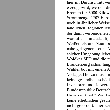
hier im Durchschnitt ve
erzeugt wird, werden di
Bremen für 5000 Kilowa
Strommenge 1707 Euro au
noch in ähnlicher Weise
ländlichen Regionen leb
der damit verbundenen L
worauf das hinausläuft,
Weißenfels und Naumburg
nahe gelegenen Leuna-We
solcher Umgebung leben
Woidkes SPD und die mit
Brandenburg schon läng
Wähler bot mit einem A
Vorlage. Hierzu muss ma
keine gesundheitsschädi
Investoren und sie werd
Bundesrepublik Deutschl
Unversehrtheit.“ Wer b
keine erheblichen gesun
nicht gefordert. Hier z