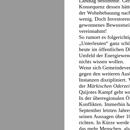
Landtag bestimmte. Gem
Konsequenz dessen hätte
der Wohnbebauung nachd
wenig. Doch Investoren
gewonnenes Bewusstsein
vereinnahmt!
So rumort es folgerichti
„Unterleuten“ ganz schö
heute im öffentlichen D
Umfeld der Energiewend
nichts wissen wollen.
Wenn sich Gemeindevert
gegen den weiteren Aus
Instanzen diszipliniert.
der
Märkischen Oderzei
Quijotes Kampf geht we
In der überregionalen 
Konflikten. Immerhin 
September letzten Jahre
seinen Aussagen über 10
richten. In Kürze werd
das mehr Menschen, als