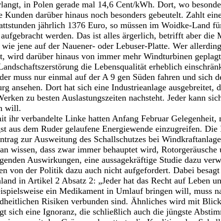
rlangt, in Polen gerade mal 14,6 Cent/kWh. Dort, wo besond
e Kunden darüber hinaus noch besonders gebeutelt. Zahlt eine
ttstunden jährlich 1376 Euro, so müssen im Woidke-Land für
fgebracht werden. Das ist alles ärgerlich, betrifft aber di
 wie jene auf der Nauener- oder Lebuser-Platte. Wer allerding
t, wird darüber hinaus von immer mehr Windturbinen geplagt
andschaftszerstörung die Lebensqualität erheblich einschrän
 der muss nur einmal auf der A 9 gen Süden fahren und sich
 ansehen. Dort hat sich eine Industrieanlage ausgebreitet, d
rken zu besten Auslastungszeiten nachsteht. Jeder kann sich 
 will.
 ihr verbandelte Linke hatten Anfang Februar Gelegenheit, 
st aus dem Ruder gelaufene Energiewende einzugreifen. Die
ntrag zur Ausweitung des Schallschutzes bei Windkraftanlage
n wissen, dass zwar immer behauptet wird, Rotorgeräusche u
genden Auswirkungen, eine aussagekräftige Studie dazu verw
en von der Politik dazu auch nicht aufgefordert. Dabei besag
and in Artikel 2 Absatz 2: „Jeder hat das Recht auf Leben un
eispielsweise ein Medikament in Umlauf bringen will, muss n
dheitlichen Risiken verbunden sind. Ähnliches wird mit Blic
eigt sich eine Ignoranz, die schließlich auch die jüngste Abs