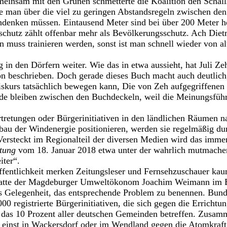
einsam mit den Grünen schmetterte die Koalition den Schalls
 man über die viel zu geringen Abstandsregeln zwischen den
enken müssen. Eintausend Meter sind bei über 200 Meter h
schutz zählt offenbar mehr als Bevölkerungsschutz. Ach Die
 muss trainieren werden, sonst ist man schnell wieder von a
g in den Dörfern weiter. Wie das in etwa aussieht, hat Juli Ze
n beschrieben. Doch gerade dieses Buch macht auch deutlich,
iskurs tatsächlich bewegen kann, Die von Zeh aufgegriffenen 
e bleiben zwischen den Buchdeckeln, weil die Meinungsfüh
retungen oder Bürgerinitiativen in den ländlichen Räumen n
bau der Windenergie positionieren, werden sie regelmäßig du
 Versteckt im Regionalteil der diversen Medien wird das immer
tung
vom 18. Januar 2018 etwa unter der wahrlich mutmache
iter“.
Öffentlichkeit merken Zeitungsleser und Fernsehzuschauer ka
hatte der Magdeburger Umweltökonom Joachim Weimann im 
s Gelegenheit, das entsprechende Problem zu benennen. Bund
00 registrierte Bürgerinitiativen, die sich gegen die Erricht
e das 10 Prozent aller deutschen Gemeinden betreffen. Zusa
 einst in Wackersdorf oder im Wendland gegen die Atomkraft 