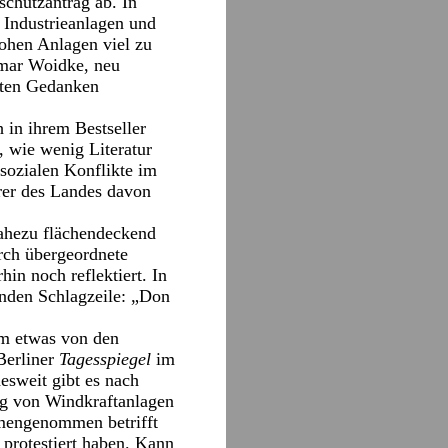
chutzantrag ab. In
 Industrieanlagen und
ohen Anlagen viel zu
tmar Woidke, neu
lten Gedanken
h in ihrem Bestseller
 wie wenig Literatur
sozialen Konflikte im
rer des Landes davon
ahezu flächendeckend
rch übergeordnete
hin noch reflektiert. In
nden Schlagzeile: „Don
um etwas von den
Berliner
Tagesspiegel
im
esweit gibt es nach
ung von Windkraftanlagen
mmengenommen betrifft
protestiert haben. Kann