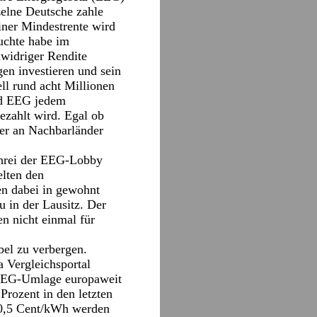
zelne Deutsche zahle
iner Mindestrente wird
uchte habe im
nwidriger Rendite
en investieren und sein
l rund acht Millionen
end EEG jedem
zahlt wird. Egal ob
 der an Nachbarländer
chrei der EEG-Lobby
elten den
en dabei in gewohnt
 in der Lausitz. Der
en nicht einmal für
el zu verbergen.
 Vergleichsportal
s EEG-Umlage europaweit
Prozent in den letzten
 30,5 Cent/kWh werden