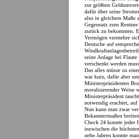
zur größten Geldumverte
dafür über seine Stromr
also in gleichem Maße 
Gegensatz zum Rentner a
zurück zu bekommen. Er
Vermögen vermehre sich
Deutsche auf entspreche
Windkraftanlagenbetrei
seine Anlage bei Flaute 
verschenkt werden muss,
Das alles müsse zu ein
war kurz, dafür aber um
Ministerpräsidenten Bra
moralisierender Weise w
Ministerpräsident tauch
notwendig erachtet, auf
Nun kann man zwar vers
Bekanntermaßen breiten
Check 24 konnte jeder I
inzwischen die höchsten
zehn Jahren konnte man