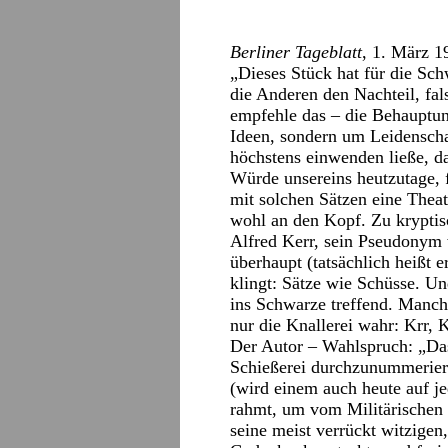
Berliner Tageblatt
, 1. März 1
„Dieses Stück hat für die Sch
die Anderen den Nachteil, fal
empfehle das – die Behauptu
Ideen, sondern um Leidenscha
höchstens einwenden ließe, das
Würde unsereins heutzutage, f
mit solchen Sätzen eine Theate
wohl an den Kopf. Zu kryptis
Alfred Kerr, sein Pseudonym
überhaupt (tatsächlich heißt 
klingt: Sätze wie Schüsse. U
ins Schwarze treffend. Manch
nur die Knallerei wahr: Krr, 
Der Autor – Wahlspruch: „Das
Schießerei durchzunummeriere
(wird einem auch heute auf j
rahmt, um vom Militärischen
seine meist verrückt witzigen