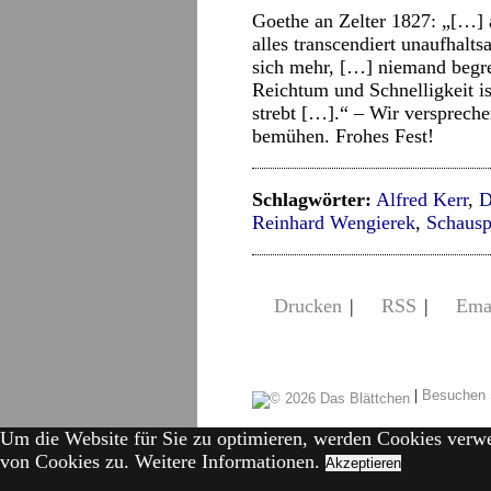
Goethe an Zelter 1827: „[…] al
alles transcendiert unaufhal
sich mehr, […] niemand begrei
Reichtum und Schnelligkeit i
strebt […].“ – Wir versprech
bemühen. Frohes Fest!
Schlagwörter:
Alfred Kerr
,
D
Reinhard Wengierek
,
Schausp
Drucken
|
RSS
|
Ema
|
Besuchen 
Um die Website für Sie zu optimieren, werden Cookies verw
von Cookies zu.
Weitere Informationen.
Akzeptieren