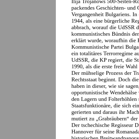
Ilija Trojanows 500-Seiten-R
packendes Geschichten- und G
Vergangenheit Bulgariens. In
1944, als eine bürgerliche R
abbrach, worauf die UdSSR de
kommunistisches Bündnis den 
erklärt wurde, woraufhin die 
Kommunistische Partei Bulgar
ein totalitäres Terrorregime a
UdSSR, die KP regiert, die St
1990, als die erste freie Wahl
Der mühselige Prozess der T
Rechtsstaat beginnt. Doch die
haben in dieser, wie sie sage
opportunistische Wendehälse 
den Lagern und Folterhöhlen s
Staatsfunktionäre, die sich ei
gerierten und daraus ihr Mac
mutiert zu „Grabräubern“ der
Der tschechische Regisseur D
Hannover für seine Romanad
historischen Breitwandpanora