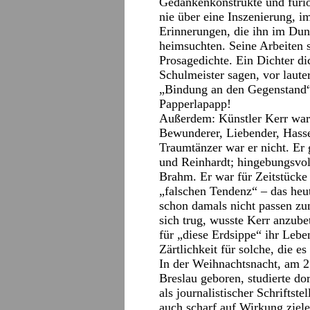
Gedankenkonstrukte und furio
nie über eine Inszenierung, i
Erinnerungen, die ihn im Dun
heimsuchten. Seine Arbeiten
Prosagedichte. Ein Dichter di
Schulmeister sagen, vor laute
„Bindung an den Gegenstand“.
Papperlapapp!
Außerdem: Künstler Kerr war 
Bewunderer, Liebender, Hasser
Traumtänzer war er nicht. Er 
und Reinhardt; hingebungsvo
Brahm. Er war für Zeitstücke 
„falschen Tendenz“ – das heu
schon damals nicht passen zu
sich trug, wusste Kerr anzub
für „diese Erdsippe“ ihr Leben
Zärtlichkeit für solche, die es
In der Weihnachtsnacht, am 
Breslau geboren, studierte do
als journalistischer Schriftste
auch scharf auf Wirkung ziele