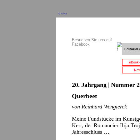
Anzeige
Besuchen Sie uns auf
Facebook
Editorial 
eBook-
New
20. Jahrgang | Nummer 2
Querbeet
von Reinhard Wengierek
Meine Fundstücke im Kunstge
Kerr, der Romancier Ilija Tr
Jahresschluss …