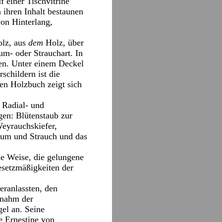
 einer Tischvitrine
 ihren Inhalt bestaunen
von Hinterlang,
olz, aus
dem
Holz, über
um- oder Strauchart. In
eben. Unter einem Deckel
childern ist die
en Holzbuch zeigt sich
 Radial- und
gen: Blütenstaub zur
Weyrauchskiefer,
aum und Strauch und das
he Weise, die gelungene
Gesetzmäßigkeiten der
eranlassten, den
 nahm der
el an. Seine
e Ernestine von