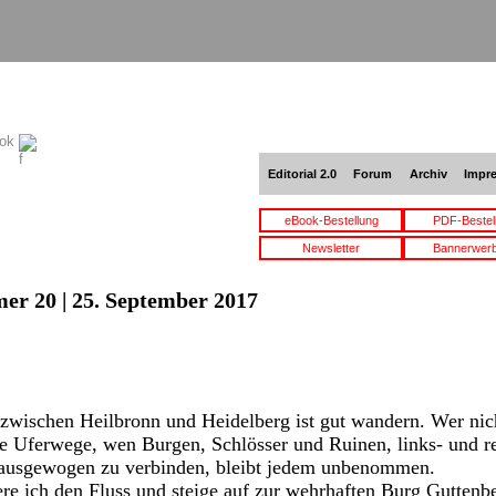
ook
Editorial 2.0
Forum
Archiv
Impr
eBook-Bestellung
PDF-Bestel
Newsletter
Bannerwer
er 20 | 25. September 2017
 zwischen Heilbronn und Heidelberg ist gut wandern. Wer nic
 Uferwege, wen Burgen, Schlösser und Ruinen, links- und re
es ausgewogen zu verbinden, bleibt jedem unbenommen.
e ich den Fluss und steige auf zur wehrhaften Burg Guttenbe