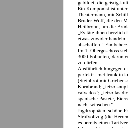
gebildet, die geistig-ku
Ein Komponist ist unter
Theatermann, mit Schil
Bruder Wolf, die den Mu
Heilbronn, um die Brüd
„Es täte ihnen herzlich 
etwas zuwider handeln, 
abschaffen.“ Ein beherz
Im 1. Obergeschoss steh
3000 Folianten, darunte
zu dürfen.
Ausführlich hingegen da
perfekt: „met trunk in 
(Steinbrot mit Griebens
Kornbrand; „ietzo snupf 
calvados“; „ietzo las d
spanische Pastete, Eierr
nacht winschen.“
Jagdtrophäen, schöne P
Strafvollzug (die Herre
es bereits einen Tarifver