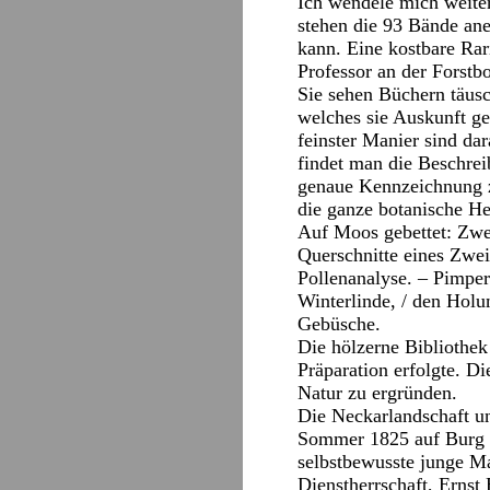
Ich wendele mich weiter
stehen die 93 Bände ane
kann. Eine kostbare Rar
Professor an der Forstbo
Sie sehen Büchern täusc
welches sie Auskunft ge
feinster Manier sind da
findet man die Beschre
genaue Kennzeichnung zu
die ganze botanische Her
Auf Moos gebettet: Zwei
Querschnitte eines Zwei
Pollenanalyse. – Pimper
Winterlinde, / den Hol
Gebüsche.
Die hölzerne Bibliothek
Präparation erfolgte. D
Natur zu ergründen.
Die Neckarlandschaft u
Sommer 1825 auf Burg 
selbstbewusste junge Ma
Dienstherrschaft, Ernst