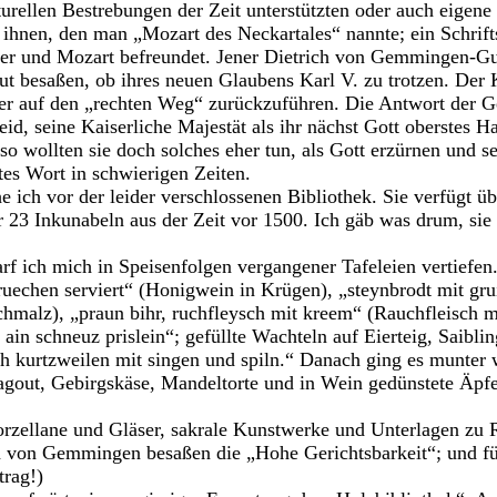
lturellen Bestrebungen der Zeit unterstützten oder auch eigen
 ihnen, den man „Mozart des Neckartales“ nannte; ein Schrifts
ler und Mozart befreundet. Jener Dietrich von Gemmingen-Gu
t besaßen, ob ihres neuen Glaubens Karl V. zu trotzen. Der
er auf den „rechten Weg“ zurückzuführen. Die Antwort der Ge
leid, seine Kaiserliche Majestät als ihr nächst Gott oberstes 
so wollten sie doch solches eher tun, als Gott erzürnen und s
tes Wort in schwierigen Zeiten.
e ich vor der leider verschlossenen Bibliothek. Sie verfügt ü
r 23 Inkunabeln aus der Zeit vor 1500. Ich gäb was drum, si
rf ich mich in Speisenfolgen vergangener Tafeleien vertiefen.
kruechen serviert“ (Honigwein in Krügen), „steynbrodt mit gru
chmalz), „praun bihr, ruchfleysch mit kreem“ (Rauchfleisch m
ain schneuz prislein“; gefüllte Wachteln auf Eierteig, Saibling
ich kurtzweilen mit singen und spiln.“ Danach ging es munter 
agout, Gebirgskäse, Mandeltorte und in Wein gedünstete Äpfel.
orzellane und Gläser, sakrale Kunstwerke und Unterlagen zu
n von Gemmingen besaßen die „Hohe Gerichtsbarkeit“; und fü
trag!)