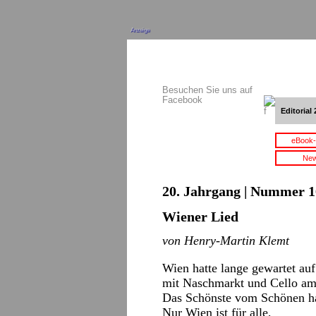
Anzeige
Besuchen Sie uns auf
Facebook
Editorial 
eBook-
New
20. Jahrgang | Nummer 16
Wiener Lied
von Henry-Martin Klemt
Wien hatte lange gewartet auf
mit Naschmarkt und Cello am
Das Schönste vom Schönen hat
Nur Wien ist für alle,