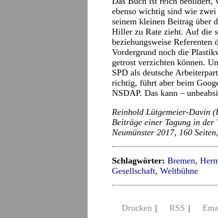
Das Buch ist reich bebildert,
ebenso wichtig sind wie zwei
seinem kleinen Beitrag über 
Hiller zu Rate zieht. Auf die 
beziehungsweise Referenten d
Vordergrund noch die Plastik
getrost verzichten können. Un
SPD als deutsche Arbeiterpart
richtig, führt aber beim Goog
NSDAP. Das kann – unbeabsic
Reinhold Lütgemeier-Davin (H
Beiträge einer Tagung in der 
Neumünster 2017, 160 Seiten,
Schlagwörter:
Bremen
,
Herm
Gesellschaft
,
Weltbühne
Drucken
|
RSS
|
Ema