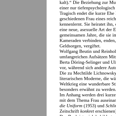
kalt).“ Die Beziehung zur Mutt
einer nur tiefenpsychologisc
Tragisch endet die kurze Ehe K
geschiedenen Frau eines reich
kennenlernt. Sie heiratet ihn,
eine neue, asexuelle Art der 
gemeinsamen Jahre, die sie i
Kameraden verbinden, enden, 
Geldsorgen, vergiftet.
Wolfgang Beutin und Reinhold
umfangreichen Aufsätzen Mits
Berta Döring-Selinger und Ul
vor, während sich andere Aut
Die zu Mechtilde Lichnowsky,
literarischen Moderne, die w
Weltkrieg eine wunderbare Sti
besonders erwähnt zu werden
Im Anhang werden drei kurze T
mit dem Thema Frau auseinan
die Uniform
(1953) und
Schl
Zeitschrift
konkret
erschienen