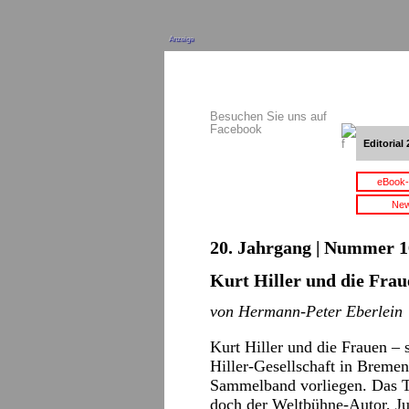
Anzeige
Besuchen Sie uns auf
Facebook
Editorial 
eBook-
New
20. Jahrgang | Nummer 16
Kurt Hiller und die Frau
von Hermann-Peter Eberlein
Kurt Hiller und die Frauen – 
Hiller-Gesellschaft in Breme
Sammelband vorliegen. Das T
doch der Weltbühne-Autor, Jur