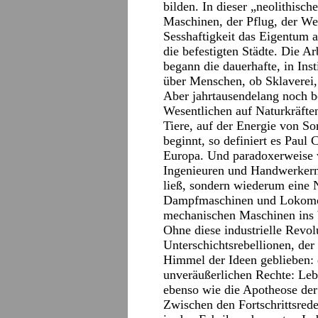
bilden. In dieser „neolithisch
Maschinen, der Pflug, der Web
Sesshaftigkeit das Eigentum 
die befestigten Städte. Die Ar
begann die dauerhafte, in Ins
über Menschen, ob Sklaverei,
Aber jahrtausendelang noch be
Wesentlichen auf Naturkräfte
Tiere, auf der Energie von 
beginnt, so definiert es Paul 
Europa. Und paradoxerweise w
Ingenieuren und Handwerkern a
ließ, sondern wiederum eine N
Dampfmaschinen und Lokomot
mechanischen Maschinen ins 
Ohne diese industrielle Revo
Unterschichtsrebellionen, de
Himmel der Ideen geblieben: 
unveräußerlichen Rechte: Leb
ebenso wie die Apotheose der 
Zwischen den Fortschrittsred