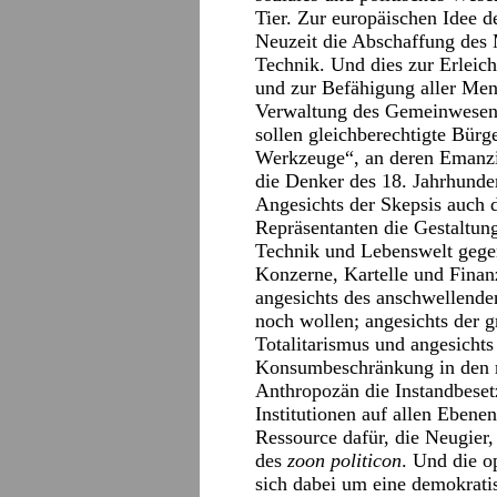
Tier. Zur europäischen Idee d
Neuzeit die Abschaffung des 
Technik. Und dies zur Erleic
und zur Befähigung aller Men
Verwaltung des Gemeinwesens 
sollen gleichberechtigte Bür
Werkzeuge“, an deren Emanzip
die Denker des 18. Jahrhunder
Angesichts der Skepsis auch d
Repräsentanten die Gestaltun
Technik und Lebenswelt gegen
Konzerne, Kartelle und Fina
angesichts des anschwellende
noch wollen; angesichts der g
Totalitarismus und angesichts
Konsumbeschränkung in den re
Anthropozän die Instandbeset
Institutionen auf allen Ebenen
Ressource dafür, die Neugier
des
zoon politicon
. Und die o
sich dabei um eine demokratis