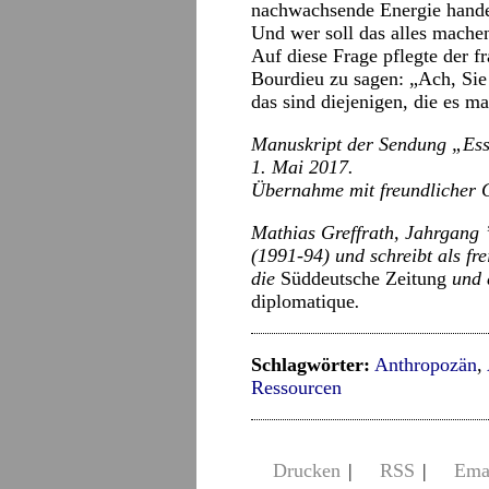
nachwachsende Energie hande
Und wer soll das alles mache
Auf diese Frage pflegte der f
Bourdieu zu sagen: „Ach, Sie
das sind diejenigen, die es m
Manuskript der Sendung „Es
1. Mai 2017.
Übernahme mit freundlicher 
Mathias Greffrath, Jahrgang 
(1991-94) und schreibt als fr
die
Süddeutsche Zeitung
und 
diplomatique
.
Schlagwörter:
Anthropozän
,
Ressourcen
Drucken
|
RSS
|
Ema