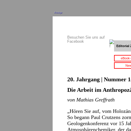
Anzeige
Besuchen Sie uns auf
Facebook
Editorial 
eBook-
New
20. Jahrgang | Nummer 14 
Die Arbeit im Anthropoz
von Mathias Greffrath
„Hören Sie auf, vom Holozä
So begann Paul Crutzens zorn
Geologenkonferenz vor 15 Jahr
Atmosphärenchemiker, der da