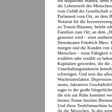
ein utopisches Mantra, denn e
die Lebenswelt der Menschen,
vom Gefäß der Gesellschaft 
Parlament vom Ort, an dem Bü
Notariat für die Investorenim
zu Transit-Räumen, belebt od
Familien zum Ort, an dem „H
generiert wird – einst unübert
Demokraten Friedrich Merz: D
morgen und die Kunden von ü
Menschen – seine Fähigkeit z
erzählen oder erzählt zu bek
Kapitalien geworden, die die
Unterhaltungsindustrie betrei
schweigen. Und wen das alles
Wachstumsfaktor. Depression i
neues, lukratives Geschäftsfe
sagte es der große bürgerlic
die erst zur Ruhe kommen wer
letzten Tonne fossilen Brenns
Und diese Teufelsmaschine hat
ihr die Menschen. In den ver