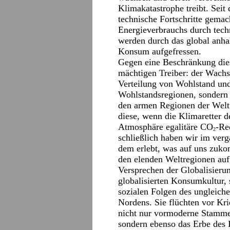
Klimakatastrophe treibt. Seit 
technische Fortschritte gema
Energieverbrauchs durch tech
werden durch das global anh
Konsum aufgefressen.
Gegen eine Beschränkung die
mächtigen Treiber: der Wachs
Verteilung von Wohlstand und
Wohlstandsregionen, sondern 
den armen Regionen der Welt.
diese, wenn die Klimaretter 
Atmosphäre egalitäre CO
-Re
2
schließlich haben wir im ver
dem erlebt, was auf uns zuk
den elenden Weltregionen au
Versprechen der Globalisieru
globalisierten Konsumkultur, 
sozialen Folgen des ungleich
Nordens. Sie flüchten vor Kr
nicht nur vormoderne Stamme
sondern ebenso das Erbe des 