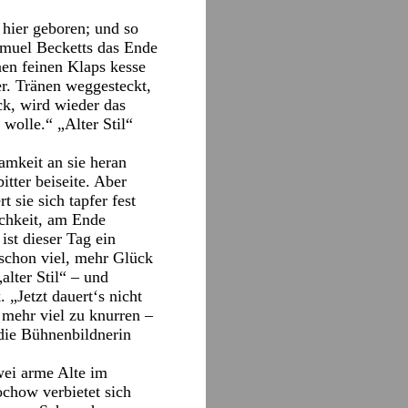
 hier geboren; und so
amuel Becketts das Ende
en feinen Klaps kesse
er. Tränen weggesteckt,
ick, wird wieder das
 wolle.“ „Alter Stil“
amkeit an sie heran
tter beiseite. Aber
sie sich tapfer fest
ichkeit, am Ende
ist dieser Tag ein
 schon viel, mehr Glück
alter Stil“ – und
 „Jetzt dauert‘s nicht
 mehr viel zu knurren –
die Bühnenbildnerin
wei arme Alte im
chow verbietet sich