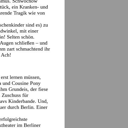
ilismus. Schwochow
stück, ein Kranken- und
rende Tragik wie von
schenkinder sind es) zu
dwinkel, mit einer
ön! Selten schön.
e Augen schließen – und
ihm zart schmachtend ihr
‑ Ach!
 erst lernen müssen,
a und Cousine Pony
ihm Grundeis, der fiese
 Zuschuss für
avs Kinderbande. Und,
uer durch Berlin. Einer
rfolgreichste
ktheater im Berliner