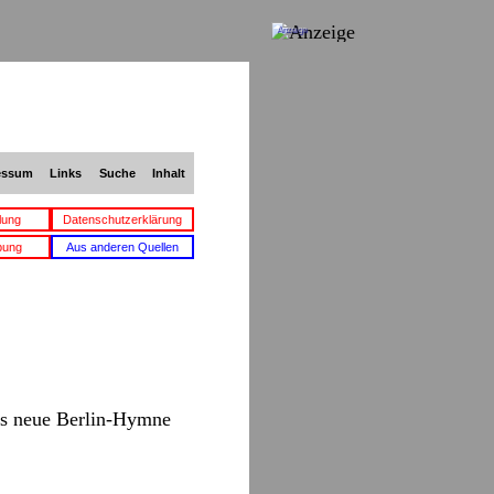
Anzeige
essum
Links
Suche
Inhalt
lung
Datenschutzerklärung
bung
Aus anderen Quellen
ils neue Berlin-Hymne