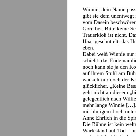
Winnie, dein Name passt
gibt sie dem unentwegt
vom Dasein beschwörend
Göre bei. Bitte keine S
Trauerkloß ist nicht. Da
Haar geschüttelt, das Hü
eben.
Dabei weiß Winnie nur 
schiebt: das Ende nämli
noch kann sie ja den Ko
auf ihrem Stuhl am Büh
wackelt nur noch der Kop
glücklicher. „Keine Bes
geht nicht an diesem „h
gelegentlich nach Willi
mehr lange Winnie […].“ 
mit blutigem Loch unte
Anne Ehrlich in die Spi
Die Bühne ist kein welt
Wartestand auf Tod – u