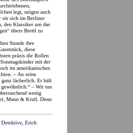
urchtriebenen,
ulchen legt, mögen auch
 sie sich im Berliner
, den Klassiker um das
gen“ übers Brettl zu
hen Stunde ihre
unststück, diese
ten präzis die Rollen
-Sonntagskinder mit der
noch im amerikanischen
chien. – An seine
ganz lächerlich. Er hält
e gewöhnlich.“ – Wir tun
 überraschend wenig
bel, Mann & Krull. Denn
 Detektive
,
Erich