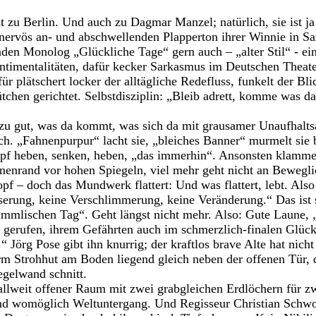
 zu Berlin. Und auch zu Dagmar Manzel; natürlich, sie ist ja
 nervös an- und abschwellenden Plapperton ihrer Winnie in S
en Monolog „Glückliche Tage“ gern auch – „alter Stil“ ‑ ein
entimentalitäten, dafür kecker Sarkasmus im Deutschen Theat
für plätschert locker der alltägliche Redefluss, funkelt der Bl
tchen gerichtet. Selbstdisziplin: „Bleib adrett, komme was da
zu gut, was da kommt, was sich da mit grausamer Unaufhalts
ch. „Fahnenpurpur“ lacht sie, „bleiches Banner“ murmelt sie bi
pf heben, senken, heben, „das immerhin“. Ansonsten klammert 
nenrand vor hohen Spiegeln, viel mehr geht nicht an Bewegl
f – doch das Mundwerk flattert: Und was flattert, lebt. Also 
serung, keine Verschlimmerung, keine Veränderung.“ Das ist
immlischen Tag“. Geht längst nicht mehr. Also: Gute Laune, „
e gerufen, ihrem Gefährten auch im schmerzlich-finalen Glück.
Jörg Pose gibt ihn knurrig; der kraftlos brave Alte hat nicht
rm Strohhut am Boden liegend gleich neben der offenen Tür, 
egelwand schnitt.
allweit offener Raum mit zwei grabgleichen Erdlöchern für z
nd womöglich Weltuntergang. Und Regisseur Christian Schwo