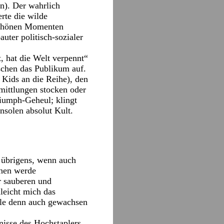
n). Der wahrlich
rte die wilde
 schönen Momenten
uter politisch-sozialer
, hat die Welt verpennt“
schen das Publikum auf.
Kids an die Reihe), den
mittlungen stocken oder
riumph-Geheul; klingt
nsolen absolut Kult.
 übrigens, wenn auch
uhen werde
r sauberen und
hleicht mich das
ule denn auch gewachsen
isse des Hochstaplers