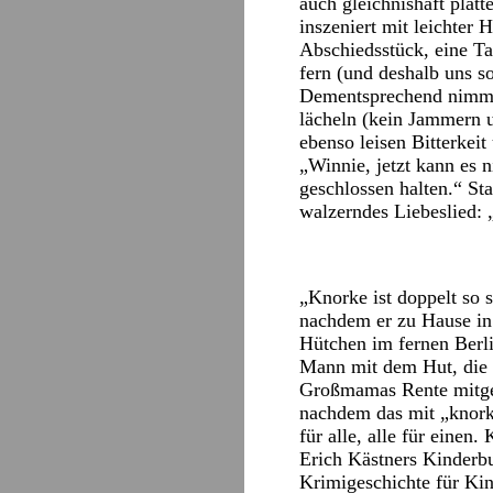
auch gleichnishaft pla
inszeniert mit leichter
Abschiedsstück, eine 
fern (und deshalb uns s
Dementsprechend nimmt s
lächeln (kein Jammern u
ebenso leisen Bitterkei
„Winnie, jetzt kann es 
geschlossen halten.“ St
walzerndes Liebeslied: 
„Knorke ist doppelt so s
nachdem er zu Hause in
Hütchen im fernen Berli
Mann mit dem Hut, die 
Großmamas Rente mitgeg
nachdem das mit „knorke“
für alle, alle für einen.
Erich Kästners Kinderbu
Krimigeschichte für Kind