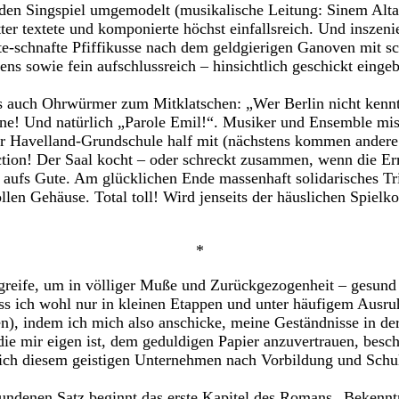
en Singspiel umgemodelt (musikalische Leitung: Sinem Alta
r textete und komponierte höchst einfallsreich. Und inszenie
te-schnafte Pfiffikusse nach dem geldgierigen Ganoven mit
ns sowie fein aufschlussreich – hinsichtlich geschickt eingeba
es auch Ohrwürmer zum Mitklatschen: „Wer Berlin nicht kennt
ne! Und natürlich „Parole Emil!“. Musiker und Ensemble mi
r Havelland-Grundschule half mit (nächstens kommen andere 
ction! Der Saal kocht – oder schreckt zusammen, wenn die Er
 aufs Gute. Am glücklichen Ende massenhaft solidarisches T
len Gehäuse. Total toll! Wird jenseits der häuslichen Spielko
*
rgreife, um in völliger Muße und Zurückgezogenheit – gesund
ss ich wohl nur in kleinen Etappen und unter häufigem Ausr
n), indem ich mich also anschicke, meine Geständnisse in de
 die mir eigen ist, dem geduldigen Papier anzuvertrauen, besc
 ich diesem geistigen Unternehmen nach Vorbildung und Sch
ndenen Satz beginnt das erste Kapitel des Romans „Bekenntn