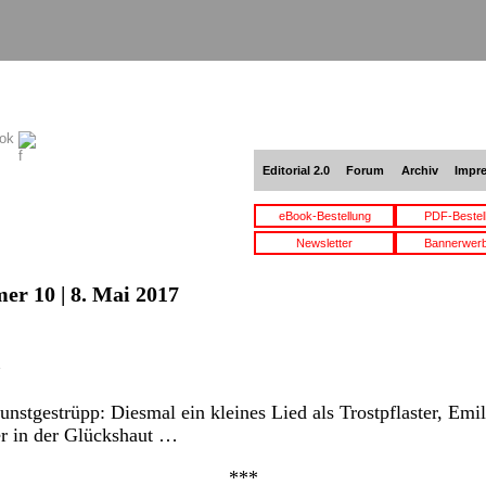
ook
Editorial 2.0
Forum
Archiv
Impr
eBook-Bestellung
PDF-Bestel
Newsletter
Bannerwer
er 10 | 8. Mai 2017
stgestrüpp: Diesmal ein kleines Lied als Trostpflaster, Em
r in der Glückshaut …
***