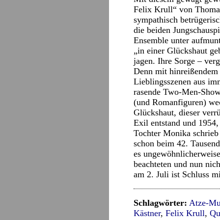
Felix Krull“ von Thoma
sympathisch betrügerisc
die beiden Jungschauspi
Ensemble unter aufmunt
„in einer Glückshaut ge
jagen. Ihre Sorge – ver
Denn mit hinreißendem 
Lieblingsszenen aus imm
rasende Two-Men-Show, 
(und Romanfiguren) wech
Glückshaut, dieser ver
Exil entstand und 1954,
Tochter Monika schrieb d
schon beim 42. Tausend 
es ungewöhnlicherweise 
beachteten und nun nic
am 2. Juli ist Schluss
Schlagwörter:
Atze-Mu
Kästner
,
Felix Krull
,
Qu