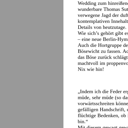
Wedding zum hinreißend
wunderbare Thomas Sutte
verwegene Jagd der duf
kontemplativen Innehalte
Details von heutzutage.
Wie sich’s gehört gibt 
– eine neue Berlin-Hym
Auch die Hortgruppe de
Bösewicht zu fassen. A
das Böse zurück schlägt
machtvoll im proppenvol
Nix wie hin!
„Indem ich die Feder e
müde, sehr müde (so da
vorwärtsschreiten könne
gefälligen Handschrift,
flüchtige Bedenken, ob
bin.“
Mit diesem gewagt gewu