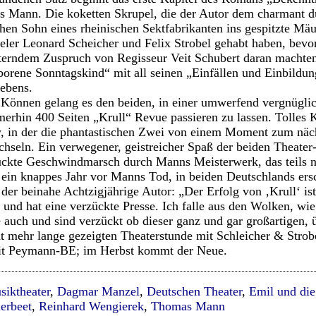
s Mann. Die koketten Skrupel, die der Autor dem charmant d
hen Sohn eines rheinischen Sektfabrikanten ins gespitzte Mä
eler Leonard Scheicher und Felix Strobel gehabt haben, bevor
erndem Zuspruch von Regisseur Veit Schubert daran machten
borene Sonntagskind“ mit all seinen „Einfällen und Einbildun
gebens.
Können gelang es den beiden, in einer umwerfend vergnüglic
erhin 400 Seiten „Krull“ Revue passieren zu lassen. Tolles K
in der die phantastischen Zwei von einem Moment zum nächs
seln. Ein verwegener, geistreicher Spaß der beiden Theater
rückte Geschwindmarsch durch Manns Meisterwerk, das teils 
 ein knappes Jahr vor Manns Tod, in beiden Deutschlands ers
er beinahe Achtzigjährige Autor: „Der Erfolg von ‚Krull‘ ist 
und hat eine verzückte Presse. Ich falle aus den Wolken, wi
auch und sind verzückt ob dieser ganz und gar großartigen,
ht mehr lange gezeigten Theaterstunde mit Schleicher & Stro
 mit Peymann-BE; im Herbst kommt der Neue.
siktheater
,
Dagmar Manzel
,
Deutschen Theater
,
Emil und die
erbeet
,
Reinhard Wengierek
,
Thomas Mann