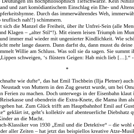
tte Deutungen ins hochphilosophisch Tiefschwarze. Kein Nih
 Hand und zart komödiantischem Einschlag ein Ehe- und Alten
Tapferkeitshymne. Durch das immerwährendes Weh, immerwäh
o teuflisch nah!!) schimmern.
ich die Manzel die Freiheit, über ihr Unfrei-Sein (alle Men
nd Klagen – „alter Stil“!). Mit einem leisen Triumph im Mun
t und immer mal wieder mit ungenierter Kindlichkeit. Wie sch
nicht mehr lange dauern. Dann darfst du, dann musst du dein
ammelt Willie am Schluss. Was soll sie da sagen. Sie summt 
„Lippen schweigen, ‘s flüstern Geigen: Hab mich lieb […].“ 
*
chnafte wie dufte“, das hat Emil Tischbein (Ilja Pletner) auch
 Neustadt von Muttern in den Zug gesetzt wurde, um bei Om
n Ferien zu machen. Doch unterwegs in der Eisenbahn klaut 
Reisekasse und obendrein die Extra-Knete, die Mama ihm als
eben hat. Zum Glück trifft am Hauptbahnhof Emil auf Gust
 geklärt ist, geht’s kollektiv auf abenteuerliche Diebshatz q
 Kinder an die Macht.
ch-Klassiker von 1930 „Emil und die Detektive“ – die wohl e
er aller Zeiten – hat jetzt das beispiellos kreative Atze-Musi