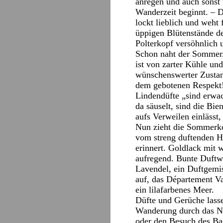
anregen und auch sonst f
Wanderzeit beginnt. – 
lockt lieblich und weht 
üppigen Blütenstände d
Polterkopf versöhnlich u
Schon naht der Sommer.
ist von zarter Kühle un
wünschenswerter Zustan
dem gebotenen Respekt! 
Lindendüfte „sind erwac
da säuselt, sind die Bi
aufs Verweilen einlässt
Nun zieht die Sommerko
vom streng duftenden Ho
erinnert. Goldlack mit 
aufregend. Bunte Duftw
Lavendel, ein Duftgemis
auf, das Département Va
ein lilafarbenes Meer.
Düfte und Gerüche lass
Wanderung durch das Ne
oder den Besuch des Ba