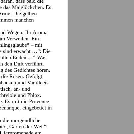
 daran, dass bald die
ne das Maiglöckchen. Es
 Arme. Die gelben
stimmen manchen
 und Wegen. Ihr Aroma
zum Verweilen. Ein
hlingsglaube“ – mit
te sind erwacht …“: Die
an allen Enden …“ Was
ch den Duft verführt,
ng des Gedichtes hören.
 die Rosen. Gefolgt
nbacken und Vanilleeis
tisch, an- und
htviole und Phlox.
. Es ruft die Provence
Sènanque, eingebettet in
n die morgendliche
er „Gärten der Welt“,
e Uferpromenade am