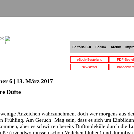
ook
Editorial 2.0
Forum
Archiv
Impr
eBook-Bestellung
PDF-Bestel
Newsletter
Bannerwer
er 6 | 13. März 2017
re Düfte
t wenige Anzeichen wahrzunehmen, doch wer morgens aus der H
en Frühling. Am Geruch! Mag sein, dass es sich um Einbildun
kommen, aber es schwirren bereits Duftmoleküle durch die Lu
 Süße (irgendwo müssen schon Veilchen blühen) und dumpfig 