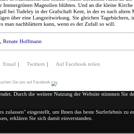
die Immergrünen Magnolien blühten. Und an die kleine Kirch
ll bei Tudeley in der Grafschaft Kent, in der es nach altem
gen über eine Langzeitwirkung. Sie gleichen Tagebüchern, i
 man nachblättern kann, wenn es der Zufall so will.
,
Renate Hoffmann
Email
|
Twittern
|
Auf Facebook teilen
uchen Sie uns auf Facebook
endet. Durch die weitere Nutzung der Website stimmen Sie 
es zulassen" eingestellt, um Ihnen das beste Surferlebnis zu
en, erklären Sie sich damit einverstanden.