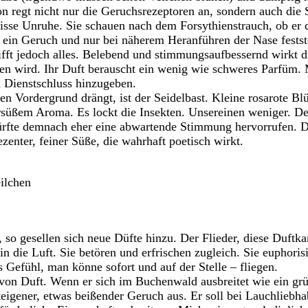
n regt nicht nur die Geruchsrezeptoren an, sondern auch die
wisse Unruhe. Sie schauen nach dem Forsythienstrauch, ob er 
 ein Geruch und nur bei näherem Heranführen der Nase festst
rifft jedoch alles. Belebend und stimmungsaufbessernd wirkt d
ben wird. Ihr Duft berauscht ein wenig wie schweres Parfüm. 
 Dienstschluss hinzugeben.
en Vordergrund drängt, ist der Seidelbast. Kleine rosarote B
süßem Aroma. Es lockt die Insekten. Unsereinen weniger. Den
ürfte demnach eher eine abwartende Stimmung hervorrufen. D
zenter, feiner Süße, die wahrhaft poetisch wirkt.
eilchen
, so gesellen sich neue Düfte hinzu. Der Flieder, diese Duftk
 die Luft. Sie betören und erfrischen zugleich. Sie euphoris
 Gefühl, man könne sofort und auf der Stelle – fliegen.
 von Duft. Wenn er sich im Buchenwald ausbreitet wie ein gr
rteigener, etwas beißender Geruch aus. Er soll bei Lauchliebha