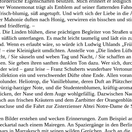
örderliche Eigenschaften besitzen. Mich erinnert er lediglich
Der Wonnemonat trägt als Emblem auf seiner flatternden Fah
frisch-blumig, süß angetupft. Und wirft sich der Liebe in die
er Mahonie duften nach Honig, verwirren ein bisschen und 
nd friedfertig. –
 Die Linden blühen, diese prächtigen Begleiter von Straßen
d süßlich unterfangen. Es macht leicht taumelig und lädt ein 
d. Wenn es erlaubt wäre, so würde ich Ludwig Uhlands „Frü
– eine Kleinigkeit umdichten. Anstelle von „Die linden Lüf
ht, / Sie säuseln und weben Tag und Nacht, / Sie schaffen 
enen. Sie geben ihren sanften dunklen Ton dazu. Wer sich, dur
, der wird – ganz leise – Franz Schuberts wunderbare Vertonu
llektion ein und verschwendet Düfte ohne Ende. Allen voran
lunder. Heliotrop, die Vanilleblume, deren Duft an Plätzche
würzig-harziger Note, und die Studentenblumen, kräftig-aroma
icken, der Nase und dem Auge wohlgefällig. Dazwischen Nac
ch aus frischen Kräutern und dem Zartbitter der Orangenblüte
ucluse und die Fahrt zur Zisterzienser Abtei Notre-Dame de 
en Bilder erstehen und wecken Erinnerungen. Zum Beispiel a
ckartal nach einem Mairegen. An Spaziergänge in den Berlin
sars in Marrakesch mit seinen wilden Gerüchen. Auch an di