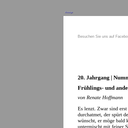
Anzeige
Besuchen Sie uns auf Faceb
20. Jahrgang | Numm
Frühlings- und ande
von Renate Hoffmann
Es lenzt. Zwar sind ers
durchatmet, der spürt d
wünscht, er möge bald 
untermischt mit feiner