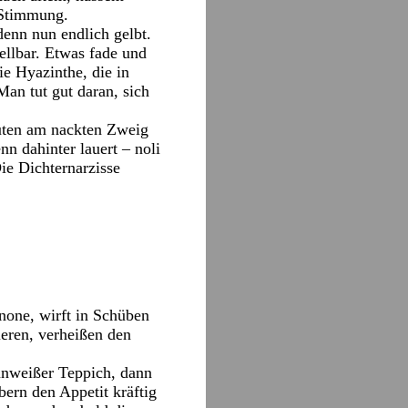
 Stimmung.
denn nun endlich gelbt.
ellbar. Etwas fade und
ie Hyazinthe, die in
Man tut gut daran, sich
lüten am nackten Zweig
n dahinter lauert – noli
ie Dichternarzisse
anone, wirft in Schüben
ieren, verheißen den
ünweißer Teppich, dann
bern den Appetit kräftig