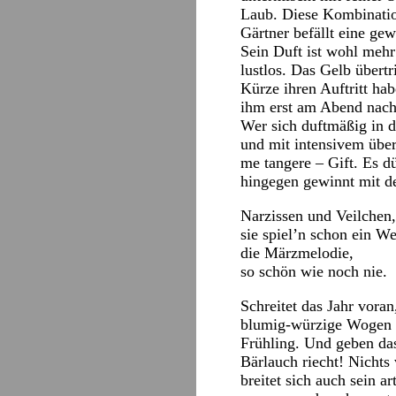
Laub. Diese Kombinatio
Gärtner befällt eine ge
Sein Duft ist wohl mehr
lustlos. Das Gelb übert
Kürze ihren Auftritt ha
ihm erst am Abend nach
Wer sich duftmäßig in d
und mit intensivem über
me tangere – Gift. Es d
hingegen gewinnt mit de
Narzissen und Veilchen,
sie spiel’n schon ein W
die Märzmelodie,
so schön wie noch nie.
Schreitet das Jahr voran
blumig-würzige Wogen in
Frühling. Und geben das
Bärlauch riecht! Nichts
breitet sich auch sein a