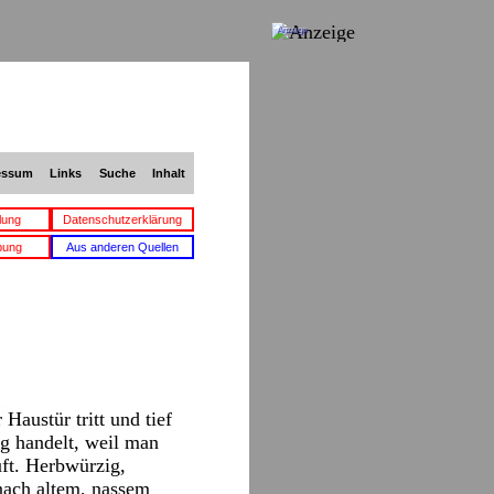
Anzeige
essum
Links
Suche
Inhalt
lung
Datenschutzerklärung
bung
Aus anderen Quellen
austür tritt und tief
g handelt, weil man
ft. Herbwürzig,
nach altem, nassem