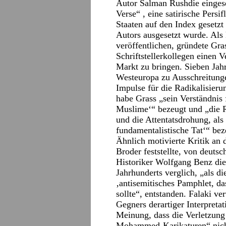
Autor Salman Rushdie eingese
Verse“ , eine satirische Pers
Staaten auf den Index gesetz
Autors ausgesetzt wurde. Als 
veröffentlichen, gründete Gra
Schriftstellerkollegen einen 
Markt zu bringen. Sieben Jah
Westeuropa zu Ausschreitunge
Impulse für die Radikalisierun
habe Grass „sein Verständnis 
Muslime‘“ bezeugt und „die 
und die Attentatsdrohung, als
fundamentalistische Tat‘“ bez
Ähnlich motivierte Kritik an
Broder feststellte, von deuts
Historiker Wolfgang Benz die 
Jahrhunderts verglich, „als d
‚antisemitisches Pamphlet, d
sollte“, entstanden. Falaki ver
Gegners derartiger Interpreta
Meinung, dass die Verletzung
Mohammed-Karikaturen“ nicht