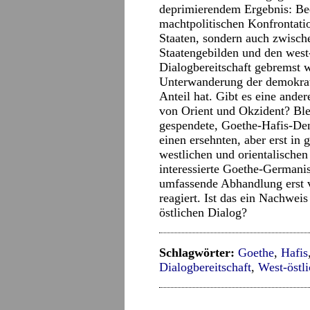
deprimierendem Ergebnis: Bed
machtpolitischen Konfrontati
Staaten, sondern auch zwisch
Staatengebilden und den west-
Dialogbereitschaft gebremst w
Unterwanderung der demokrati
Anteil hat. Gibt es eine ande
von Orient und Okzident? Bl
gespendete, Goethe-Hafis-Den
einen ersehnten, aber erst in
westlichen und orientalische
interessierte Goethe-Germanis
umfassende Abhandlung erst v
reagiert. Ist das ein Nachwei
östlichen Dialog?
Schlagwörter:
Goethe
,
Hafis
Dialogbereitschaft
,
West-östl