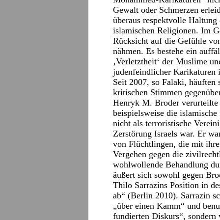
Gewalt oder Schmerzen erlei
überaus respektvolle Haltung
islamischen Religionen. Im 
Rücksicht auf die Gefühle v
nähmen. Es bestehe ein auffäl
‚Verletztheit‘ der Muslime un
judenfeindlicher Karikaturen 
Seit 2007, so Falaki, häuften
kritischen Stimmen gegenüber 
Henryk M. Broder verurteilte
beispielsweise die islamische
nicht als terroristische Verei
Zerstörung Israels war. Er w
von Flüchtlingen, die mit ihr
Vergehen gegen die zivilrecht
wohlwollende Behandlung dur
äußert sich sowohl gegen Bro
Thilo Sarrazins Position in d
ab“ (Berlin 2010). Sarrazin 
„über einen Kamm“ und benutze
fundierten Diskurs“, sondern 