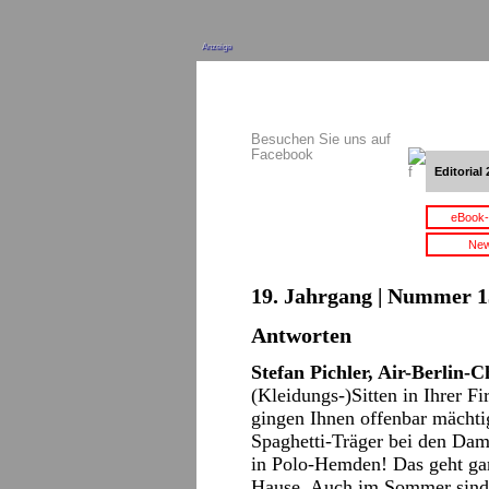
Anzeige
Besuchen Sie uns auf
Facebook
Editorial 
eBook-
New
19. Jahrgang | Nummer 13
Antworten
Stefan Pichler, Air-Berlin-
(Kleidungs-)Sitten in Ihrer 
gingen Ihnen offenbar mächti
Spaghetti-Träger bei den Dam
in Polo-Hemden! Das geht gar 
Hause. Auch im Sommer sind a