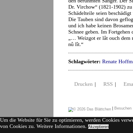
den berühmten Sänger. Der Si
Dr. Virchow“ (1821-1902) zu 
Schädelteile seien beschädig
Die Tauben sind davon gefloge
und ich habe keinen Brosamen
Schnee geben. Im Fortgehen d
„… Weizgot er lât ouch dem me
nû lît.“
Schlagwörter:
Renate Hoffm
Drucken
|
RSS
|
Ema
|
Besuchen 
Um die Website für Sie zu optimieren, werden Cookies verw
von Cookies zu.
Weitere Informationen.
Akzeptieren