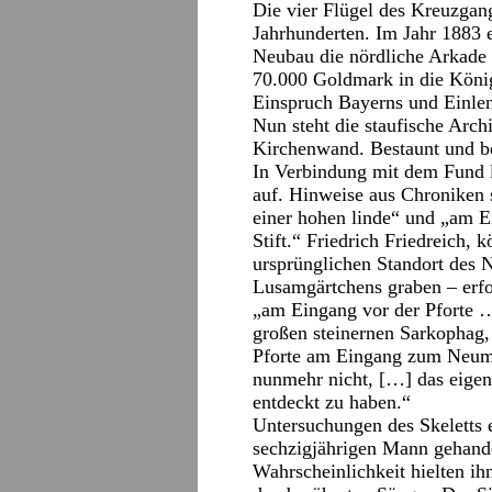
Die vier Flügel des Kreuzgan
Jahrhunderten. Im Jahr 1883 e
Neubau die nördliche Arkade w
70.000 Goldmark in die Köni
Einspruch Bayerns und Einlen
Nun steht die staufische Archi
Kirchenwand. Bestaunt und b
In Verbindung mit dem Fund 
auf. Hinweise aus Chroniken
einer hohen linde“ und „am E
Stift.“ Friedrich Friedreich,
ursprünglichen Standort des N
Lusamgärtchens graben – erfo
„am Eingang vor der Pforte …
großen steinernen Sarkophag,
Pforte am Eingang zum Neumü
nunmehr nicht, […] das eigen
entdeckt zu haben.“
Untersuchungen des Skeletts e
sechzigjährigen Mann gehand
Wahrscheinlichkeit hielten ih