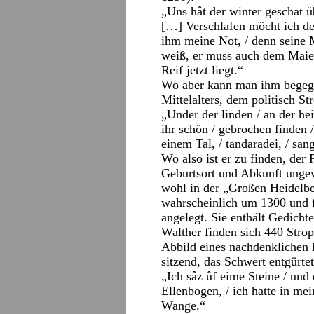
„Uns hât der winter geschat üb
[…] Verschlafen möcht ich des
ihm meine Not, / denn seine M
weiß, er muss auch dem Maie
Reif jetzt liegt.“
Wo aber kann man ihm begeg
Mittelalters, dem politisch St
„Under der linden / an der hei
ihr schön / gebrochen finden
einem Tal, / tandaradei, / sang
Wo also ist er zu finden, der
Geburtsort und Abkunft ungew
wohl in der „Großen Heidelbe
wahrscheinlich um 1300 und 
angelegt. Sie enthält Gedicht
Walther finden sich 440 Stro
Abbild eines nachdenklichen
sitzend, das Schwert entgürtet
„Ich sâz ûf eime Steine / und 
Ellenbogen, / ich hatte in me
Wange.“