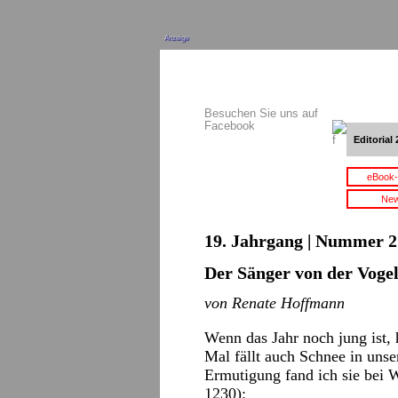
Anzeige
Besuchen Sie uns auf
Facebook
Editorial 
eBook-
New
19. Jahrgang | Nummer 2 
Der Sänger von der Voge
von Renate Hoffmann
Wenn das Jahr noch jung ist, 
Mal fällt auch Schnee in unse
Ermutigung fand ich sie bei 
1230):