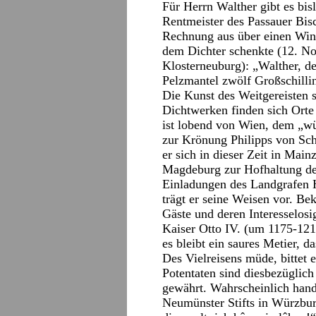
Für Herrn Walther gibt es bi
Rentmeister des Passauer Bisc
Rechnung aus über einen Wint
dem Dichter schenkte (12. N
Klosterneuburg): „Walther, d
Pelzmantel zwölf Großschilli
Die Kunst des Weitgereisten 
Dichtwerken finden sich Ort
ist lobend von Wien, dem „w
zur Krönung Philipps von Sch
er sich in dieser Zeit in Main
Magdeburg zur Hofhaltung de
Einladungen des Landgrafen 
trägt er seine Weisen vor. Be
Gäste und deren Interesselosig
Kaiser Otto IV. (um 1175-1218
es bleibt ein saures Metier, d
Des Vielreisens müde, bittet 
Potentaten sind diesbezüglich
gewährt. Wahrscheinlich hand
Neumünster Stifts in Würzburg