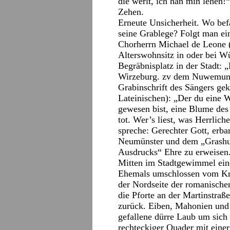
die werlt, ich hân min lêhen!
Zehen.
Erneute Unsicherheit. Wo bef
seine Grablege? Folgt man ein
Chorherrn Michael de Leone 
Alterswohnsitz in oder bei W
Begräbnisplatz in der Stadt: 
Wirzeburg. zv dem Nuwemunst
Grabinschrift des Sängers ge
Lateinischen): „Der du eine 
gewesen bist, eine Blume des
tot. Wer’s liest, was Herrlich
spreche: Gerechter Gott, er
Neumünster und dem „Grashu
Ausdrucks“ Ehre zu erweisen
Mitten im Stadtgewimmel ein
Ehemals umschlossen vom Kre
der Nordseite der romanische
die Pforte an der Martinstra
zurück. Eiben, Mahonien und 
gefallene dürre Laub um sich 
rechteckiger Quader mit eine