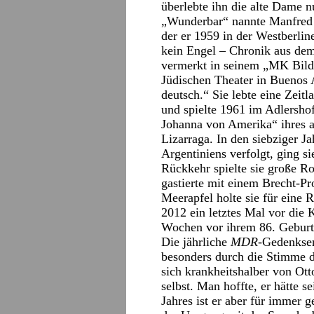
überlebte ihn die alte Dame 
„Wunderbar“ nannte Manfred 
der er 1959 in der Westberlin
kein Engel – Chronik aus dem
vermerkt in seinem „MK Bild
Jüdischen Theater in Buenos A
deutsch.“ Sie lebte eine Zeitl
und spielte 1961 im Adlershofe
Johanna von Amerika“ ihres 
Lizarraga. In den siebziger 
Argentiniens verfolgt, ging si
Rückkehr spielte sie große Ro
gastierte mit einem Brecht-P
Meerapfel holte sie für eine 
2012 ein letztes Mal vor die 
Wochen vor ihrem 86. Geburts
Die jährliche
MDR
-Gedenksen
besonders durch die Stimme 
sich krankheitshalber von Ott
selbst. Man hoffte, er hätte 
Jahres ist er aber für immer 