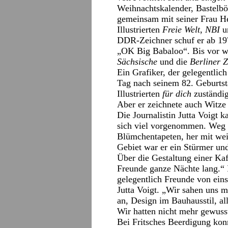
Weihnachtskalender, Bastelbö
gemeinsam mit seiner Frau Her
Illustrierten
Freie Welt
,
NBI
un
DDR-Zeichner schuf er ab 19
„OK Big Babaloo“. Bis vor we
Sächsische
und die
Berliner Z
Ein Grafiker, der gelegentlich
Tag nach seinem 82. Geburts
Illustrierten
für dich
zuständig
Aber er zeichnete auch Witze
Die Journalistin Jutta Voigt 
sich viel vorgenommen. Weg 
Blümchentapeten, her mit we
Gebiet war er ein Stürmer un
Über die Gestaltung einer Ka
Freunde ganze Nächte lang.“ 
gelegentlich Freunde von eins
Jutta Voigt. „Wir sahen uns 
an, Design im Bauhausstil, all
Wir hatten nicht mehr gewusst
Bei Fritsches Beerdigung konn