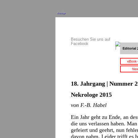
Anzeige
Besuchen Sie uns auf
Facebook
Editorial 
eBook-
New
18. Jahrgang | Nummer 2
Nekrologe 2015
von F.-B. Habel
Ein Jahr geht zu Ende, an de
die uns verlassen haben. Man 
gefeiert und geehrt, nun fehle
davon nahm. Leider trifft es 