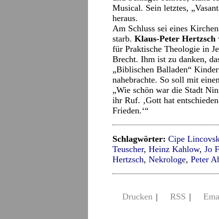
Musical. Sein letztes, „Vasan
heraus.
Am Schluss sei eines Kirche
starb.
Klaus-Peter Hertzsch
für Praktische Theologie in J
Brecht. Ihm ist zu danken, da
„Biblischen Balladen“ Kindern
nahebrachte. So soll mit ein
„Wie schön war die Stadt Nin
ihr Ruf. ‚Gott hat entschiede
Frieden.‘“
Schlagwörter:
Cipe Lincovsk
Teuscher
,
Heinz Kahlow
,
Jo F
Hertzsch
,
Nekrologe
,
Peter 
Drucken
|
RSS
|
Ema