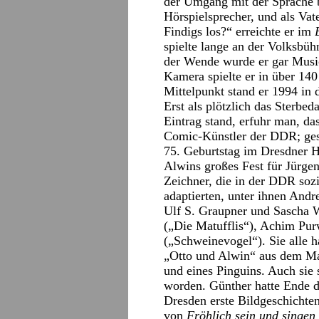
der Umgang mit der Sprache 
Hörspielsprecher, und als Vate
Findigs los?“ erreichte er im
spielte lange an der Volksbüh
der Wende wurde er gar Music
Kamera spielte er in über 14
Mittelpunkt stand er 1994 in 
Erst als plötzlich das Sterbe
Eintrag stand, erfuhr man, da
Comic-Künstler der DDR; ges
75. Geburtstag im Dresdner 
Alwins großes Fest für Jürge
Zeichner, die in der DDR soz
adaptierten, unter ihnen Andr
Ulf S. Graupner und Sascha 
(„Die Matufflis“), Achim Pu
(„Schweinevogel“). Sie alle h
„Otto und Alwin“ aus dem M
und eines Pinguins. Auch sie
worden. Günther hatte Ende de
Dresden erste Bildgeschichte
von
Fröhlich sein und singen