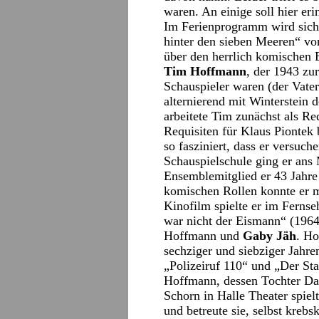
waren. An einige soll hier eri
Im Ferienprogramm wird sich
hinter den sieben Meeren“ vo
über den herrlich komischen E
Tim Hoffmann
, der 1943 zu
Schauspieler waren (der Vater
alternierend mit Winterstein
arbeitete Tim zunächst als Req
Requisiten für Klaus Piontek 
so fasziniert, dass er versuch
Schauspielschule ging er ans
Ensemblemitglied er 43 Jahre 
komischen Rollen konnte er ma
Kinofilm spielte er im Fernse
war nicht der Eismann“ (1964)
Hoffmann und
Gaby Jäh
. Ho
sechziger und siebziger Jahre
„Polizeiruf 110“ und „Der St
Hoffmann, dessen Tochter Da
Schorn in Halle Theater spiel
und betreute sie, selbst krebs