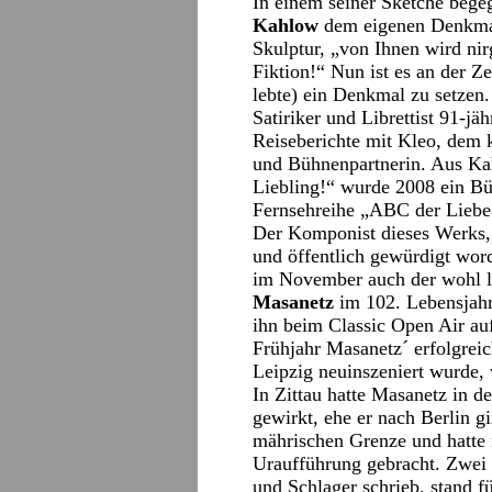
In einem seiner Sketche bege
Kahlow
dem eigenen Denkmal
Skulptur, „von Ihnen wird ni
Fiktion!“ Nun ist es an der Z
lebte) ein Denkmal zu setzen.
Satiriker und Librettist 91-jäh
Reiseberichte mit Kleo, dem 
und Bühnenpartnerin. Aus K
Liebling!“ wurde 2008 ein Bü
Fernsehreihe „ABC der Liebe
Der Komponist dieses Werks
und öffentlich gewürdigt wor
im November auch der wohl l
Masanetz
im 102. Lebensjah
ihn beim Classic Open Air au
Frühjahr Masanetz´ erfolgreich
Leipzig neuinszeniert wurde, 
In Zittau hatte Masanetz in d
gewirkt, ehe er nach Berlin g
mährischen Grenze und hatte 
Uraufführung gebracht. Zwei 
und Schlager schrieb, stand 