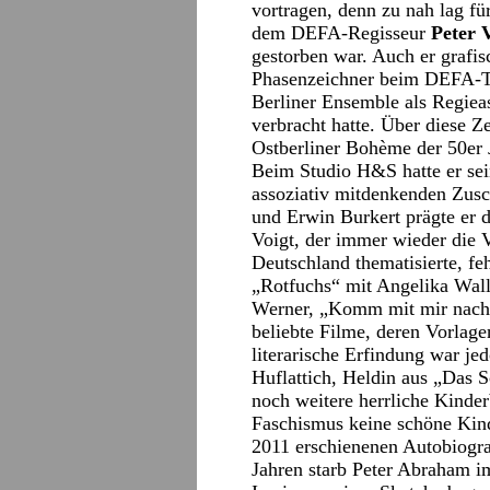
vortragen, denn zu nah lag f
dem DEFA-Regisseur
Peter 
gestorben war. Auch er grafisc
Phasenzeichner beim DEFA-Tr
Berliner Ensemble als Regieas
verbracht hatte. Über diese 
Ostberliner Bohème der 50er 
Beim Studio H&S hatte er sei
assoziativ mitdenkenden Zus
und Erwin Burkert prägte er d
Voigt, der immer wieder die V
Deutschland thematisierte, feh
„Rotfuchs“ mit Angelika Wall
Werner, „Komm mit mir nach
beliebte Filme, deren Vorlag
literarische Erfindung war je
Huflattich, Heldin aus „Das 
noch weitere herrliche Kinder
Faschismus keine schöne Kindh
2011 erschienenen Autobiograf
Jahren starb Peter Abraham i