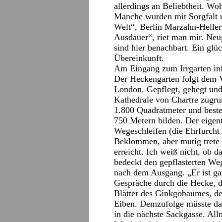
allerdings an Beliebtheit. Wo
Manche wurden mit Sorgfalt r
Welt“, Berlin Marzahn-Hellers
Ausdauer“, riet man mir. Neug
sind hier benachbart. Ein glü
Übereinkunft.
Am Eingang zum Irrgarten inf
Der Heckengarten folgt dem 
London. Gepflegt, gehegt und
Kathedrale von Chartre zugru
1.800 Quadratmeter und best
750 Metern bilden. Der eigen
Wegeschleifen (die Ehrfurcht
Beklommen, aber mutig trete i
erreicht. Ich weiß nicht, ob d
bedeckt den gepflasterten Weg
nach dem Ausgang. „Er ist ga
Gespräche durch die Hecke, d
Blätter des Ginkgobaumes, der
Eiben. Demzufolge müsste das
in die nächste Sackgasse. Al