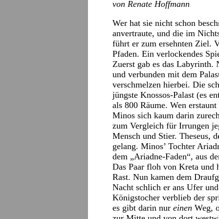
von Renate Hoffmann
Wer hat sie nicht schon besch
anvertraute, und die im Nich
führt er zum ersehnten Ziel. 
Pfaden. Ein verlockendes Spi
Zuerst gab es das Labyrinth. 
und verbunden mit dem Palast
verschmelzen hierbei. Die sch
jüngste Knossos-Palast (es e
als 800 Räume. Wen erstaunt 
Minos sich kaum darin zurec
zum Vergleich für Irrungen je
Mensch und Stier. Theseus, de
gelang. Minos’ Tochter Ariad
dem „Ariadne-Faden“, aus d
Das Paar floh von Kreta und h
Rast. Nun kamen dem Draufgä
Nacht schlich er ans Ufer un
Königstocher verblieb der spr
es gibt darin nur
einen
Weg, oh
zur Mitte und von dort westw