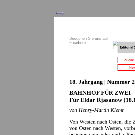
Anzeige
Besuchen Sie uns auf
Facebook
Editorial 
eBook-
New
18. Jahrgang | Nummer 2
BAHNHOF FÜR ZWEI
Für Eldar Rjasanow (18.1
von Henry-Martin Klemt
Von Westen nach Osten, die Z
von Osten nach Westen, vorbe
begegnen einander und halte