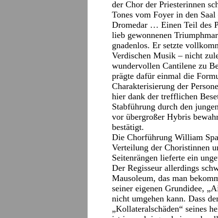
der Chor der Priesterinnen s
Tones vom Foyer in den Saal –
Dromedar … Einen Teil des Pu
lieb gewonnenen Triumphmarsc
gnadenlos. Er setzte vollkom
Verdischen Musik – nicht zule
wundervollen Cantilene zu Be
prägte dafür einmal die Formu
Charakterisierung der Person
hier dank der trefflichen Bes
Stabführung durch den jungen
vor übergroßer Hybris bewahr
bestätigt.
Die Chorführung William Spau
Verteilung der Choristinnen u
Seitenrängen lieferte ein ung
Der Regisseur allerdings sc
Mausoleum, das man bekommen
seiner eigenen Grundidee, „A
nicht umgehen kann. Dass de
„Kollateralschäden“ seines he