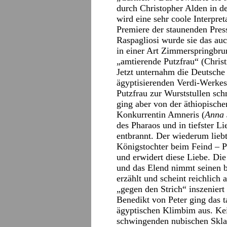
durch Christopher Alden in d
wird eine sehr coole Interpret
Premiere der staunenden Pres
Raspagliosi wurde sie das a
in einer Art Zimmerspringbrun
„amtierende Putzfrau“ (Chri
Jetzt unternahm die Deutsche 
ägyptisierenden Verdi-Werkes
Putzfrau zur Wurststullen sc
ging aber von der äthiopische
Konkurrentin Amneris (
Anna 
des Pharaos und in tiefster 
entbrannt. Der wiederum liebt
Königstochter beim Feind – 
und erwidert diese Liebe. Die
und das Elend nimmt seinen b
erzählt und scheint reichlich
„gegen den Strich“ inszeniert
Benedikt von Peter ging das 
ägyptischen Klimbim aus. Kei
schwingenden nubischen Skla