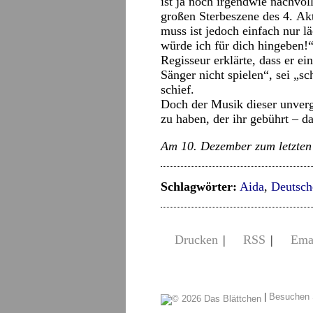
ist ja noch irgendwie nachvo
großen Sterbeszene des 4. A
muss ist jedoch einfach nur lä
würde ich für dich hingeben!
Regisseur erklärte, dass er e
Sänger nicht spielen“, sei „sc
schief.
Doch der Musik dieser unverg
zu haben, der ihr gebührt – da
Am 10. Dezember zum letzten M
Schlagwörter:
Aida
,
Deutsch
Drucken
|
RSS
|
Ema
|
Besuchen 