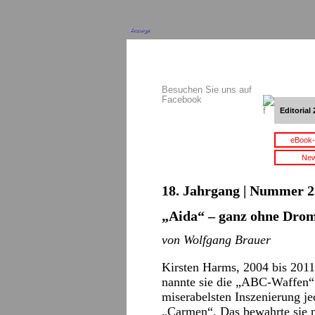
Anzeige
Besuchen Sie uns auf
Facebook
Editorial 
eBook-
New
18. Jahrgang | Nummer 2
„Aida“ – ganz ohne Dro
von Wolfgang Brauer
Kirsten Harms, 2004 bis 2011
nannte sie die „ABC-Waffen“ 
miserabelsten Inszenierung je
„Carmen“. Das bewahrte sie n