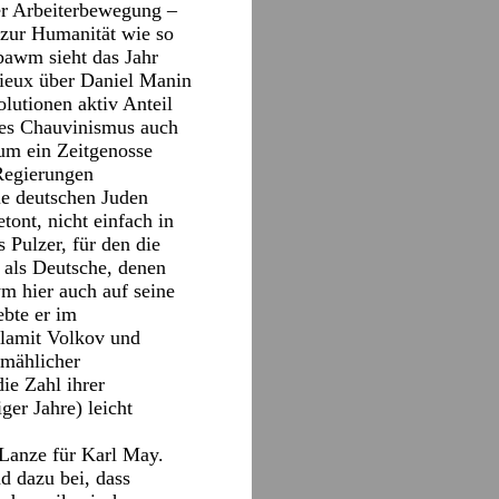
der Arbeiterbewegung –
 zur Humanität wie so
sbawm sieht das Jahr
mieux über Daniel Manin
lutionen aktiv Anteil
 des Chauvinismus auch
um ein Zeitgenosse
 Regierungen
ie deutschen Juden
tont, nicht einfach in
 Pulzer, für den die
 als Deutsche, denen
wm hier auch auf seine
ebte er im
ulamit Volkov und
lmählicher
ie Zahl ihrer
er Jahre) leicht
Lanze für Karl May.
d dazu bei, dass