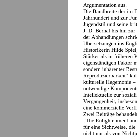
Argumentation aus.
Die Bandbreite der im 
Jahrhundert und zur Fun
Jugendstil und seine br
J. D. Bernal bis hin zu
der Abhandlungen schri
Übersetzungen ins Englis
Historikerin Hilde Spie
Stärker als in früheren
eigenständigen Faktor 
sondern inhärenter Best
Reproduzierbarkeit“ ku
kulturelle Hegemonie – 
notwendige Komponente 
Intellektuelle zur sozia
Vergangenheit, insbeso
eine kommerzielle Verfl
Zwei Beiträge behandeln
„The Enlightenment and
für eine Sichtweise, di
nicht nur als von Nicht