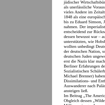
jüdischer Wirtschaftsbür
als unerlässliche Vorau
vieles Andere im Zeital
1848 als eine europäis
bis zu Eduard Simson, J
nahmen. Der imperialist
entscheidend zur Rückn
dessen bewusst war – au
unterstützten, wie Hob
wollten unbedingt Deuts
der deutschen Nation, s
deutschen Juden ungewo
erst die Nazis klar mach
Berliner Erfahrungen de
Sozialistischen Schüle
Michael Brenner) haben 
Dissimilations- und Ent
Auswanderer nach Paläs
ansteigen ließ.
Im Beitrag „The Americ
Obgleich dessen „Wilder