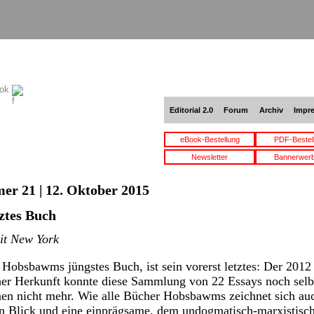
ook
Editorial 2.0
Forum
Archiv
Impr
eBook-Bestellung
PDF-Bestel
Newsletter
Bannerwer
er 21 | 12. Oktober 2015
ztes Buch
it New York
 Hobsbawms jüngstes Buch, ist sein vorerst letztes: Der 2012 
cher Herkunft konnte diese Sammlung von 22 Essays noch selb
inen nicht mehr. Wie alle Bücher Hobsbawms zeichnet sich au
en Blick und eine einprägsame, dem undogmatisch-marxistisc