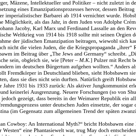
ger, Mäzene, Intellektueller und Politiker – nicht zuletzt in 
ssetzung eines Emanzipationsprozesses hervor, dessen Beitrag
ter imperialistischer Barbarei ab 1914 vernichtet wurde. Hob
che Möglichkeit, als das Jahr, in dem Juden von Adolphe Cré
ohann Jacoby, Karl Marx und Ferdinand Lassalle an den Revo
ische Weltkrieg von 1914 bis 1918 sollte mit seinen Orgien
ahme der jüdischen Emanzipation beitragen, wiewohl sich ka
ch nicht die vielen Juden, die die Kriegspropaganda „ihrer“
sbawm im Beitrag über „The Jews and Germany“ schreibt. „D
che sein, obgleich sie, wie [Peter –
M.K.
] Pulzer mit Recht be
ondern im deutschen Bürgertum aufgehen wollten.“ Anders als
llt Fremdkörper in Deutschland blieben, sieht Hobsbawm sie
ten, dass sie dies nicht sein durften. Natürlich greift Hobsba
r Jahre 1931 bis 1933 zurück: Als aktiver Jungkommunist erl
rbund keinerlei Ausgrenzung. Neuere Forschungen (so von Sh
jedoch gezeigt, dass bereits in der Weimarer Republik ein al
fremdungsprozess unter deutschen Juden einsetzte, der sogar d
tina (im Gegensatz zum allgemeinen Trend der späten zwanzig
an Cowboy: An International Myth?“ bricht Hobsbawm eine 
 Westen“ eine Phantasiewelt war, trug May doch entscheiden