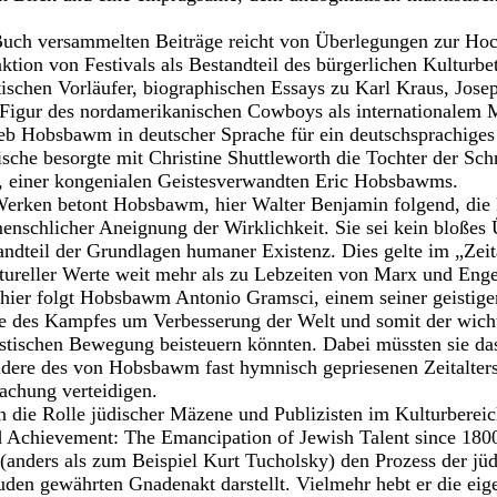
Buch versammelten Beiträge reicht von Überlegungen zur Hoc
ktion von Festivals als Bestandteil des bürgerlichen Kulturbe
itischen Vorläufer, biographischen Essays zu Karl Kraus, Jo
r Figur des nordamerikanischen Cowboys als internationalem 
eb Hobsbawm in deutscher Sprache für ein deutschsprachiges
che besorgte mit Christine Shuttleworth die Tochter der Schri
l, einer kongenialen Geistesverwandten Eric Hobsbawms.
 Werken betont Hobsbawm, hier Walter Benjamin folgend, die 
menschlicher Aneignung der Wirklichkeit. Sie sei kein bloße
andteil der Grundlagen humaner Existenz. Dies gelte im „Zeita
ltureller Werte weit mehr als zu Lebzeiten von Marx und Eng
hier folgt Hobsbawm Antonio Gramsci, einem seiner geistigen 
des Kampfes um Verbesserung der Welt und somit der wichti
listischen Bewegung beisteuern könnten. Dabei müssten sie das
ndere des von Hobsbawm fast hymnisch gepriesenen Zeitalter
achung verteidigen.
 die Rolle jüdischer Mäzene und Publizisten im Kulturbereic
 Achievement: The Emancipation of Jewish Talent since 18
e (anders als zum Beispiel Kurt Tucholsky) den Prozess der j
juden gewährten Gnadenakt darstellt. Vielmehr hebt er die ei