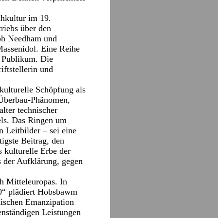
hkultur im 19.
triebs über den
seph Needham und
Massenidol. Eine Reihe
 Publikum. Die
ftstellerin und
kulturelle Schöpfung als
s Überbau-Phänomen,
lter technischer
els. Das Ringen um
Leitbilder – sei eine
gste Beitrag, den
 kulturelle Erbe der
s der Aufklärung, gegen
h Mitteleuropas. In
00“ plädiert Hobsbawm
üdischen Emanzipation
genständigen Leistungen