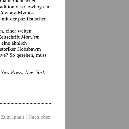
ordamerikanischen
radition des Cowboys in
m Cowboy-Mythos
mit der pazifistischen
, einer weiten
eitschrift
Marxism
 eine ähnlich
historiker Hobsbawm
tive? So gesehen, muss
e New Press, New York
Zum Inhalt
|
Nach oben