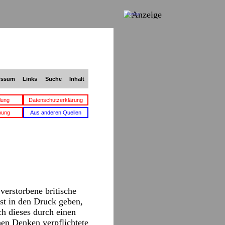
Anzeige
essum
Links
Suche
Inhalt
lung
Datenschutzerklärung
bung
Aus anderen Quellen
verstorbene britische
st in den Druck geben,
ch dieses durch einen
hen Denken verpflichtete