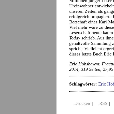
Millionen junger Leser
Ureinwohner entwickelt
unseren Zeiten als gä
erfolgreich propagierte
Botschaft eines Karl Ma
Viel mehr wäre zu dies
Leserschaft heute kaum 
Today
schrieb. Aus ihnen
gehaltvolle Sammlung z
spricht. Vielleicht erg
dieses letzte Buch Eric
Eric Hobsbawm: Fractur
2014, 319 Seiten, 27,9
Schlagwörter:
Eric H
Drucken
|
RSS
|