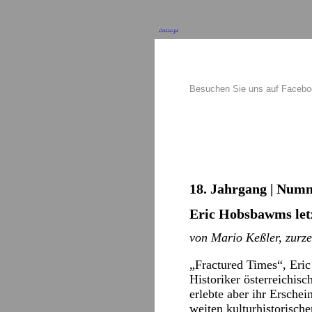
Anzeige
Besuchen Sie uns auf Faceb
18. Jahrgang | Numm
Eric Hobsbawms let
von Mario Keßler, zurze
„Fractured Times“, Eric
Historiker österreichis
erlebte aber ihr Ersche
weiten kulturhistorisch