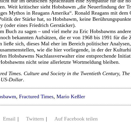
 nicht nur im deutschen Sprachraum eine Sympathie für die n
en. Weit kritischer sieht Hobsbawm „die Neuerfindung der T
ngiges Mythos in Reagans Amerika“. Ronald Reagans mit de
 Politik der Stärke hat, so Hobsbawm, keine Berührungspunkte 
y (oder eines Friedrich Gerstäcker).
em Buch zu sagen – und viel mehr zu Eric Hobsbawms anderen
noch bekannten Aufsätzen, die er von 1968 bis 1991 für die Z
 ließe sich, dieses Mal eher im Bereich politischer Analysen,
usammenstellen, wie die hier vorliegende, in der der Kultur
reifen Hobsbawms Nachlassverwalter eine entsprechende Initia
 Hobsbawms nicht seine allerletzte Wortmeldung bleiben.
ed Times. Culture and Society in the Twentieth Century, Th
5 US-Dollar
.
obsbawm
,
Fractured Times
,
Mario Keßler
Email
|
Twittern
|
Auf Facebook teilen