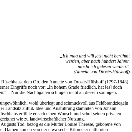
„Ich mag und will jetzt nicht berühmt
werden, aber nach hundert Jahren
möcht ich gelesen werden.“
(Annette von Droste-Hülshoff)
zum Rüschhaus, dem Ort, den Annette von Droste-Hülshoff (1797-1848)
erner Eingriffe noch vor: „In hohem Grade friedlich, hat [es] doch
.“ – Nur die Nachtigallen schlugen nicht an diesem sonnigen,
h ungewöhnlich, wohl überlegt und schmuckvoll aus Feldbrandziegeln
licher Landsitz auftut. Idee und Ausführung stammten von Johann
chhaus erfüllte er sich einen Wunsch und schuf seinen privaten
eeignet wie zu landwirtschaftlicher Nutzung.
 Augusts Tod, bezog es die Mutter Louise Therese, geborene von
rei Damen kamen von der etwa sechs Kilometer entfernten