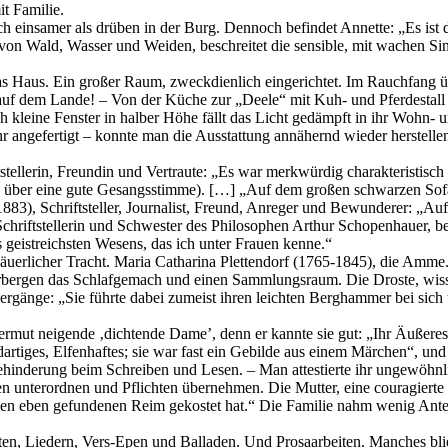
t Familie.
ch einsamer als drüben in der Burg. Dennoch befindet Annette: „Es ist 
n Wald, Wasser und Weiden, beschreitet die sensible, mit wachen Sinn
as Haus. Ein großer Raum, zweckdienlich eingerichtet. Im Rauchfang ü
bte auf dem Lande! – Von der Küche zur „Deele“ mit Kuh- und Pferdest
h kleine Fenster in halber Höhe fällt das Licht gedämpft in ihr Wohn- 
r angefertigt – konnte man die Ausstattung annähernd wieder herstelle
stellerin, Freundin und Vertraute: „Es war merkwürdig charakteristisch
gte über eine gute Gesangsstimme). […] „Auf dem großen schwarzen Sof
83), Schriftsteller, Journalist, Freund, Anreger und Bewunderer: „Auf
hriftstellerin und Schwester des Philosophen Arthur Schopenhauer, be
es geistreichsten Wesens, das ich unter Frauen kenne.“
äuerlicher Tracht. Maria Catharina Plettendorf (1765-1845), die Amme.
erbergen das Schlafgemach und einen Sammlungsraum. Die Droste, wissb
gänge: „Sie führte dabei zumeist ihren leichten Berghammer bei sich un
hwermut neigende ‚dichtende Dame’, denn er kannte sie gut: „Ihr Äußer
artiges, Elfenhaftes; sie war fast ein Gebilde aus einem Märchen“, un
hinderung beim Schreiben und Lesen. – Man attestierte ihr ungewöhnl
terordnen und Pflichten übernehmen. Die Mutter, eine couragierte Frau
eben gefundenen Reim gekostet hat.“ Die Familie nahm wenig Anteil 
hten, Liedern, Vers-Epen und Balladen. Und Prosaarbeiten. Manches bl