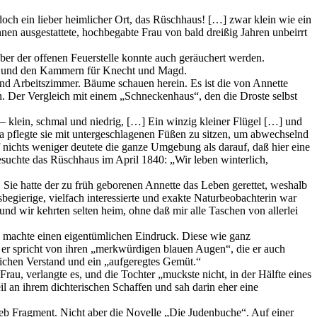
doch ein lieber heimlicher Ort, das Rüschhaus! […] zwar klein wie ein
en ausgestattete, hochbegabte Frau von bald dreißig Jahren unbeirrt
ber der offenen Feuerstelle konnte auch geräuchert werden.
all und den Kammern für Knecht und Magd.
und Arbeitszimmer. Bäume schauen herein. Es ist die von Annette
n. Der Vergleich mit einem „Schneckenhaus“, den die Droste selbst
 – klein, schmal und niedrig, […] Ein winzig kleiner Flügel […] und
a pflegte sie mit untergeschlagenen Füßen zu sitzen, um abwechselnd
 nichts weniger deutete die ganze Umgebung als darauf, daß hier eine
suchte das Rüschhaus im April 1840: „Wir leben winterlich,
 Sie hatte der zu früh geborenen Annette das Leben gerettet, weshalb
egierige, vielfach interessierte und exakte Naturbeobachterin war
d wir kehrten selten heim, ohne daß mir alle Taschen von allerlei
es machte einen eigentümlichen Eindruck. Diese wie ganz
d er spricht von ihren „merkwürdigen blauen Augen“, die er auch
ichen Verstand und ein „aufgeregtes Gemüt.“
, verlangte es, und die Tochter „muckste nicht, in der Hälfte eines
an ihrem dichterischen Schaffen und sah darin eher eine
ieb Fragment. Nicht aber die Novelle „Die Judenbuche“. Auf einer