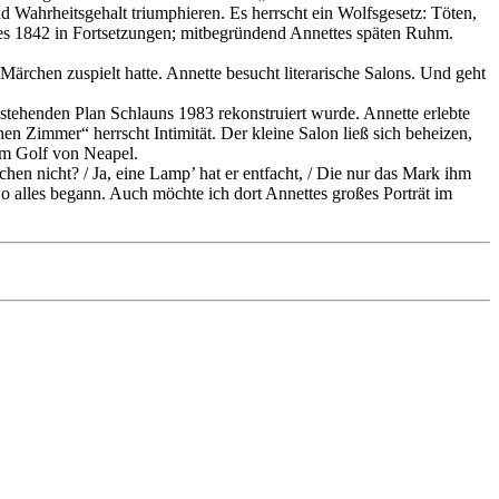
d Wahrheitsgehalt triumphieren. Es herrscht ein Wolfsgesetz: Töten,
es 1842 in Fortsetzungen; mitbegründend Annettes späten Ruhm.
ärchen zuspielt hatte. Annette besucht literarische Salons. Und geht
estehenden Plan Schlauns 1983 rekonstruiert wurde. Annette erlebte
en Zimmer“ herrscht Intimität. Der kleine Salon ließ sich beheizen,
zum Golf von Neapel.
chen nicht? / Ja, eine Lamp’ hat er entfacht, / Die nur das Mark ihm
 wo alles begann. Auch möchte ich dort Annettes großes Porträt im