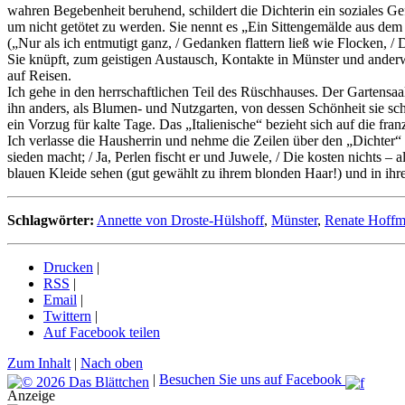
wahren Begebenheit beruhend, schildert die Dichterin ein soziales G
um nicht getötet zu werden. Sie nennt es „Ein Sittengemälde aus de
(„Nur als ich entmutigt ganz, / Gedanken flattern ließ wie Flocken, / 
Sie knüpft, zum geistigen Austausch, Kontakte in Münster und anderwä
auf Reisen.
Ich gehe in den herrschaftlichen Teil des Rüschhauses. Der Gartensa
ihn anders, als Blumen- und Nutzgarten, von dessen Schönheit sie schw
ein Vorzug für kalte Tage. Das „Italienische“ bezieht sich auf die fra
Ich verlasse die Hausherrin und nehme die Zeilen über den „Dichter“ m
sieden macht; / Ja, Perlen fischt er und Juwele, / Die kosten nichts 
blauen Kleide sehen (gut gewählt zu ihrem blonden Haar!) und in i
Schlagwörter:
Annette von Droste-Hülshoff
,
Münster
,
Renate Hoff
Drucken
|
RSS
|
Email
|
Twittern
|
Auf Facebook teilen
Zum Inhalt
|
Nach oben
|
Besuchen Sie uns auf Facebook
Anzeige