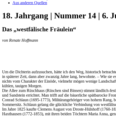
Aus anderen Quellen
18. Jahrgang | Nummer 14 | 6. J
Das „westfälische Fräulein“
von Renate Hoffmann
Um die Dichterin aufzusuchen, hätte ich den Weg, historisch betrac
in späterer Zeit, dann aber zwanzig Jahre lang, bewohnte. – Wie sie e
nichts vom Charakter der Einöde, vielmehr mögen wenige Landschafte
kühlen, tauigen Morgen.
Die Allee zum Rüschhaus (Rüschen sind Binsen) stimmt ländlich-fest
und Sandstein errichtet. Man trifft auf die bäuerliche spätbarocke Fr
Conrad Schlaun (1695-1773), Militärangehöriger von hohem Rang, be
Sommersitz. Schlaun gelang die glückliche Verbindung von westfälis
Im Jahre 1825 kaufte Clemens August von Droste-Hülshoff (1760-182
Haxthausen (1772-1853), mit ihren beiden Töchtern Maria Anna, gen