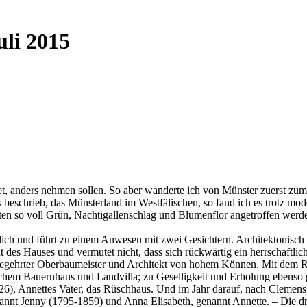
uli 2015
htet, anders nehmen sollen. So aber wanderte ich von Münster zuerst 
s beschrieb, das Münsterland im Westfälischen, so fand ich es trotz mod
n so voll Grün, Nachtigallenschlag und Blumenflor angetroffen werden
lich und führt zu einem Anwesen mit zwei Gesichtern. Architektonisc
ont des Hauses und vermutet nicht, dass sich rückwärtig ein herrschaft
gehrter Oberbaumeister und Architekt von hohem Können. Mit dem Rüs
chem Bauernhaus und Landvilla; zu Geselligkeit und Erholung ebenso g
6), Annettes Vater, das Rüschhaus. Und im Jahr darauf, nach Clemens
annt Jenny (1795-1859) und Anna Elisabeth, genannt Annette. – Die d