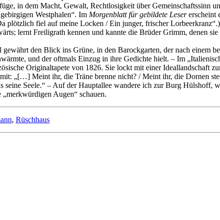
efüge, in dem Macht, Gewalt, Rechtlosigkeit über Gemeinschaftssinn un
m gebirgigen Westphalen“. Im
Morgenblatt für gebildete Leser
erscheint 
Da plötzlich fiel auf meine Locken / Ein junger, frischer Lorbeerkranz“.)
rts; lernt Freiligrath kennen und kannte die Brüder Grimm, denen sie M
al gewährt den Blick ins Grüne, in den Barockgarten, der nach einem b
ärmte, und der oftmals Einzug in ihre Gedichte hielt. – Im „Italienisch
nzösische Originaltapete von 1826. Sie lockt mit einer Ideallandschaft 
it: „[…] Meint ihr, die Träne brenne nicht? / Meint ihr, die Dornen ste
– als seine Seele.“ – Auf der Hauptallee wandere ich zur Burg Hülshoff,
hre „merkwürdigen Augen“ schauen.
mann
,
Rüschhaus