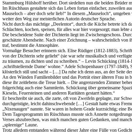
Stammburg Hülshoff herüber. Dort siedelten nun die beiden Brüder mi
Im Rüschhaus gestaltete sich das Leben fortan einfacher, zuweilen au
Mauseloch – aber doch sehr lieb!“ In diesem „Mauseloch“, umgeben vo
weiter den Weg zur meisterlichen Autorin deutscher Sprache.
Nicht durch das mächtige „Deelentor“, durch die Küche betrete ich d
Schlachten, kochen, speisen, für alles war hier vorgesorgt; man le
Die bescheidene Suite der Dichterin liegt im Zwischengeschoss. Durc
geschätzte Abendseite. Nach einer Zeichnung – wahrscheinlich von ih
traf, bestimmt die Atmosphäre.
Vormalige Besucher erinnern sich. Elise Rüdiger (1812-1883), Schrift
von der Dichterin sehr geliebt“ (sie war sehr musikalisch und verfü
zu träumen, zu dichten und zu schreiben.“ – Levin Schücking (1814-18
‚schriftstellernde Dame’ wohne.“ Adele Schopenhauer (1797-1849), Sc
klösterlich still und sacht – […] Da ruhe ich denn aus, an der Seite d
An den Wänden Familienbilder und das Porträt einer älteren Frau in b
diese ihr zeitlebens die Treue hielt. – Die angrenzenden Zimmer beh
folgerichtig auch eine Sammlerin. Schückung über gemeinsame Spazier
Kieseln, Feuersteinen und anderen Raritäten gestarrt hätten.“
Er beschreibt sie auch, die zarte, oft von Zweifeln geplagte, zur Sc
durchgeistigte, leicht dahinschwebende […] Gestalt hatte etwas Fremd
„Nixenaugen“ nannte. Sie waren in hohem Grade kurzsichtig; eine Be
Dem Tagesprogramm im Rüschhaus musste sich Annette notgedrungen un
Verses abzubrechen, was mich manchen guten Gedanken, und manchen 
„spleenige“ Laune.
Trotz alledem entstanden während dieser Jahre eine Fülle von Gedic